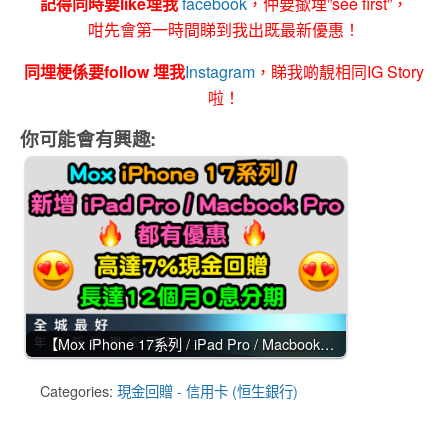
記得同時要like埋我
facebook
，仲要撳埋”see first”，
咁先會第一時間睇到我出既最新優惠！
同埋梗係要follow 埋我
Instagram
，睇我啲靚相同IG Story
啦！
你可能會有興趣:
【Mox iPhone 17系列 / iPad Pro / Macbook…
Categories:
現金回贈 - 信用卡 (恒生銀行)