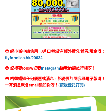
😍 經小斯申請信用卡/戶口/稅貸有額外積分/禮券/現金呀：
flyformiles.hk/20634
😆 記得要follow埋我
Instagram
睇我啲靚旅行相呀！
😳 唔想錯過任何優惠或消息，記得要訂閱我既電子報呀！
一有消息就會email通知你呀！
(按我登記訂閱)