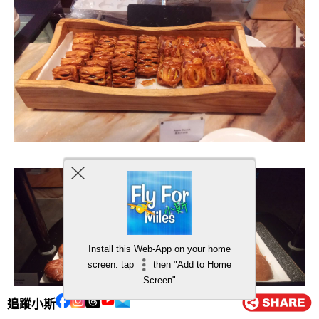
Install this Web-App on your home
screen: tap
then "Add to Home
Screen"
追蹤小斯