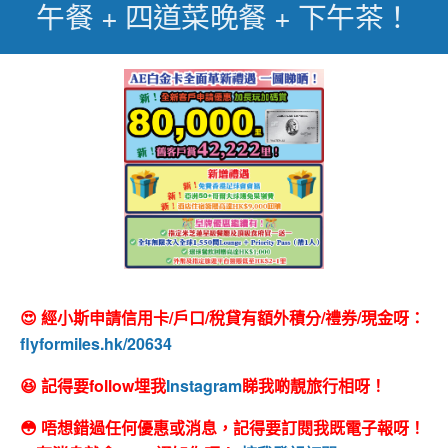
午餐 + 四道菜晚餐 + 下午茶！
😍 經小斯申請信用卡/戶口/稅貸有額外積分/禮券/現金呀：
flyformiles.hk/20634
😆 記得要follow埋我
Instagram
睇我啲靚旅行相呀！
😳 唔想錯過任何優惠或消息，記得要訂閱我既電子報呀！