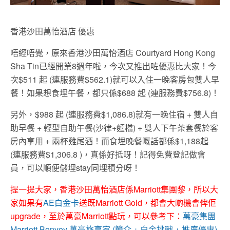
香港沙田萬怡酒店 優惠
唔經唔覺，原來香港沙田萬怡酒店 Courtyard Hong Kong
Sha Tin已經開業8週年啦，今次又推出咗優惠比大家！今
次$511 起 (連服務費$562.1)就可以入住一晚客房包雙人早
餐！如果想食埋午餐，都只係$688 起 (連服務費$756.8)！
另外，$988 起 (連服務費$1,086.8)就有一晚住宿 + 雙人自
助早餐 + 輕型自助午餐(沙律+麵檔) + 雙人下午茶套餐於客
房內享用 + 兩杯雞尾酒！而食埋晚餐嘅話都係$1,188起
(連服務費$1,306.8 )，真係好抵呀！
記得免費登記做會
員，
可以順便儲埋stay同埋積分呀！
提一提大家，香港沙田萬怡酒店係Marriott集團黎，所以大
家如果有
AE白金卡
送既Marriott Gold，都會大啲機會俾佢
upgrade，至於萬豪Marriott點玩，可以參考下：
萬豪集團
Marriott Bonvoy 萬豪旅享家 (簡介 + 白金挑戰 + 推廣優惠)