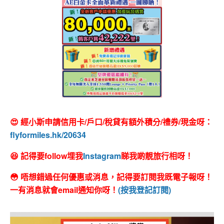
😍 經小斯申請信用卡/戶口/稅貸有額外積分/禮券/現金呀：
flyformiles.hk/20634
😆 記得要follow埋我
Instagram
睇我啲靚旅行相呀！
😳 唔想錯過任何優惠或消息，記得要訂閱我既電子報呀！
一有消息就會email通知你呀！
(按我登記訂閱)