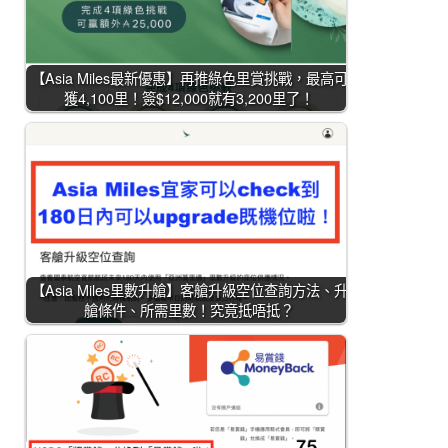
【Asia Miles最新優惠】再推綠色里賞挑戰，最高可
獲4,100里！簽$12,000就有3,200里了！
【Asia Miles里數升艙】客艙升級空位查詢方法、升
艙條件、所需里數！究竟抵唔抵？