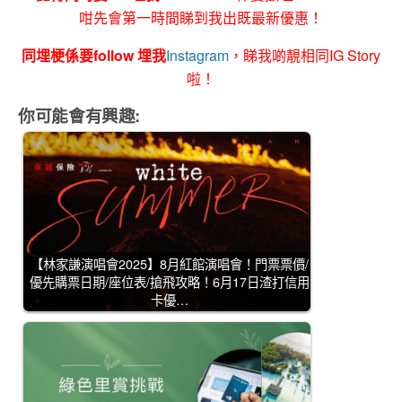
咁先會第一時間睇到我出既最新優惠！
同埋梗係要follow 埋我
Instagram
，睇我啲靚相同IG Story
啦！
你可能會有興趣:
【林家謙演唱會2025】8月紅館演唱會！門票票價/
優先購票日期/座位表/搶飛攻略！6月17日渣打信用
卡優…