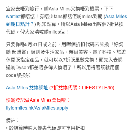
宜家去唔到旅行，啲Asia Miles又換唔到機票，下下
waitlist
都唔惦！有唔少fans都話佢啲miles到期 (
Asia Miles
到期日點計？
) 唔知點算，所以Asia Miles出咗個7折兌換
代碼，俾大家清咗啲miles佢！
只要你喺5月31日或之前，用呢個折扣代碼去兌換「好奬
勵 超購賞」類別及生活家品、時尚美容、電子科技、旅遊
休閒既指定產品，就可以以7折既里數兌換！頭先入去睇
過啲Dyson都差唔多俾人換晒了！所以用得著既就用個
code黎換啦！
Asia Miles 兌換網址
(7折兌換代碼：LIFESTYLE30)
快啲登記做Asia Miles會員啦：
flyformiles.hk/AsiaMiles.apply
備註：
• 於結算時輸入優惠代碼即可享用折扣