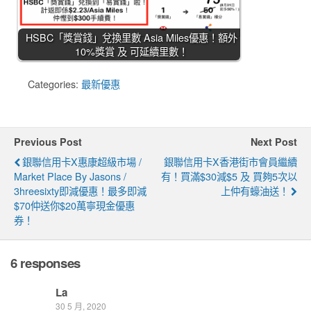
HSBC「獎賞錢」兌換里數 Asia Miles優惠！額外
10%獎賞 及 可延續里數！
Categories:
最新優惠
Previous Post
Next Post
銀聯信用卡x惠康超級市場 /
銀聯信用卡x香港街市會員繼續
Market Place By Jasons /
有！買滿$30減$5 及 買夠5次以
3hreesixty即減優惠！最多即減
上仲有蠔油送！
$70仲送你$20萬寧現金優惠
券！
6 responses
La
30 5 月, 2020