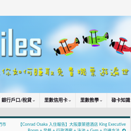
銀行戶口/稅貸
里數信用卡
里數教學
碌卡知
門市
【Conrad Osaka 入住報告】大阪康萊德酒店 King Executive
Room + 早餐 + 行政酒廊 + 泳池 + Gym + 交通方法