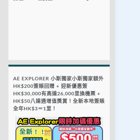
AE EXPLORER 小斯獨家小斯獨家額外
HK$200簽賬回贈 + 迎新優惠簽
HK$30,000有高達26,000里換機票 +
HK$50八達通增值獎賞！全新本地簽賬
全年HK$3＝1里！