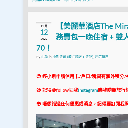
【美麗華酒店The Mir
11 月
12
務費包一晚住宿 + 雙
2022
70！
By
小斯
in
小斯遊蹤 (飛行體驗 + 遊記)
,
酒店優惠
😍 經小斯申請信用卡/戶口/稅貸有額外積分/
😆 記得要follow埋我
Instagram
睇我啲靚旅行
😳 唔想錯過任何優惠或消息，記得要訂閱我既