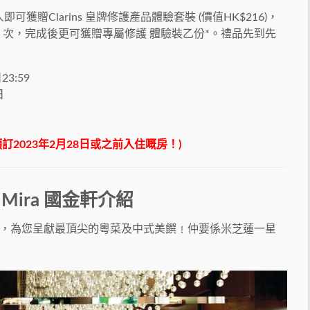
即可獲贈Clarins 皇牌修護產品體驗套裝 (價值HK$216)，
 次，完成後更可獲贈專屬修護 體驗裝乙份*。禮品先到先
23:59
日
起預訂2023年2月28日或之前入住嘅房！)
Mira 國金軒介紹
，為您呈獻最頂尖的粵菜及中式美饌﹗仲要係米芝蓮一星