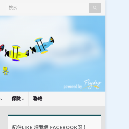
Search for:
識
保險
聯絡
記住LIKE 埋我個 FACEBOOK呀！