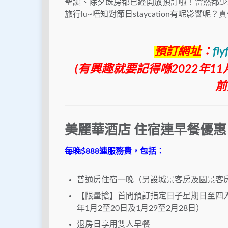
聖誕、除夕既房都已經開放預訂啦！當然都少
旅行lu~唔知對節日staycation有呢影響呢
預訂網址
：
fl
(有興趣就要記得喺2022年11月
前
美麗華酒店 住宿連早餐
優惠
每晚$888連服務費，包括：
普通房住宿一晚（另設城景客房及園景客
【限量搶】首間預訂指定日子星期日至四入住城景
年1月2至20日及1月29至2月28日）
退房日享用雙人早餐