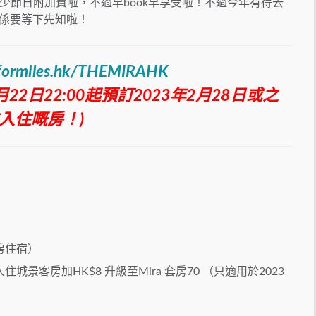
少節日附加費啦，不過早book早享受啦！不過今年有得去
？真係要等下先知啦！
yformiles.hk/THEMIRAHK
22日22:00起預訂2023年2月28日或之
入住嘅房！)
房住宿）
客房加HK$8 升級至Mira 套房70 （只適用於2023