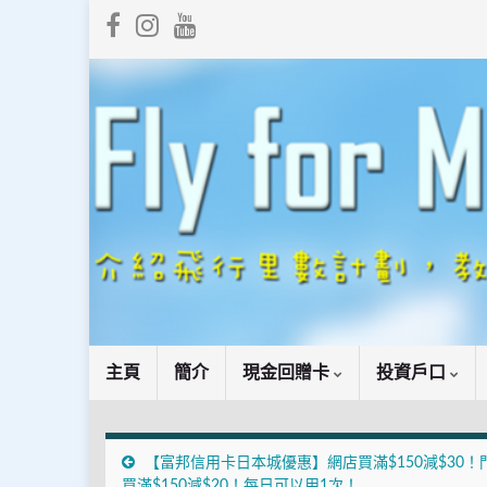
主頁
簡介
現金回贈卡
投資戶口
【富邦信用卡日本城優惠】網店買滿$150減$30！
買滿$150減$20！每日可以用1次！