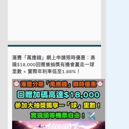
滙豐「萬應錢」網上申請限時優惠：高
達$18,000回贈兼抽獎有機會贏走一球
里數 + 實際年利率低至1.88%！