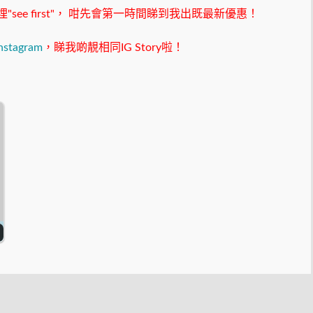
ee first"，
咁先會第一時間睇到我出既最新優惠！
nstagram
，睇我啲靚相同IG Story啦！