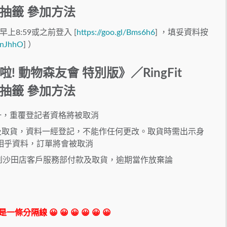
 抽籤 參加方法
早上8:59或之前登入 [
https://goo.gl/Bms6h6
] ，填妥資料按
/pnJhhO
] ）
集合啦! 動物森友會 特別版》／RingFit
 抽籤 參加方法
其一，重覆登記者資格將被取消
及取貨，資料一經登記，不能作任何更改。取貨時需出示身
相乎資料，訂單將會被取消
6日到沙田店客戶服務部付款及取貨，逾期當作放棄論
 我是一條分隔線 😀 😀 😀 😀 😀 😀