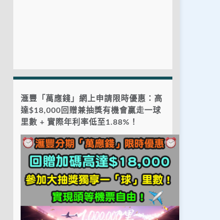
滙豐「萬應錢」網上申請限時優惠：高
達$18,000回贈兼抽獎有機會贏走一球
里數 + 實際年利率低至1.88%！