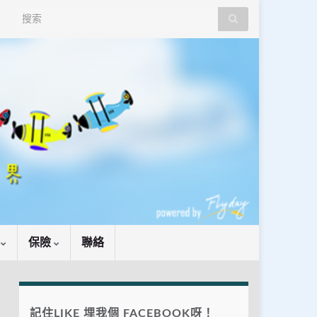
Search for:
識
保險
聯絡
記住LIKE 埋我個 FACEBOOK呀！