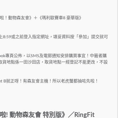
啦！動物森友會》＋《瑪利歐賽車8 豪華版》
日早上8:59或之前登入指定網址，填妥資料按「參加」提交就可
ebook專頁公佈，以SMS及電郵通知安排購買事宜！中籤者購
購買及取貨地點係一田沙田店，取貨地點一經登記不能更改，不設
但Set B就正呀！有森友會主機！所以老虎蟹都抽咗先啦！
集合啦! 動物森友會 特別版》／RingFit