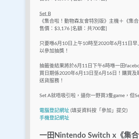
Set B
《集合啦！動物森友會特別版》主機＋《集合
售價：$3,176 [名額：共700套]
只要喺6月10日上午10時至2020年6月11
以參加抽獎！
抽籤後結果將於6月11日下午6時喺一田fac
買日期係2020年6月13日至6月16日！
送貨服務！
Set A就唔吸引啦，逼你一野買3隻game，
電腦登記網址
(填妥資料按「參加」提交)
手機登記網址
一田Nintendo Switch x《