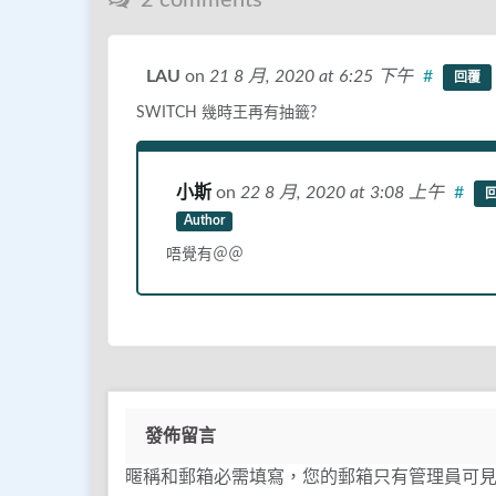
2 comments
LAU
on
21 8 月, 2020
at 6:25 下午
#
回覆
SWITCH 幾時王再有抽籤?
小斯
on
22 8 月, 2020
at 3:08 上午
#
Author
唔覺有＠＠
發佈留言
暱稱和郵箱必需填寫，您的郵箱只有管理員可