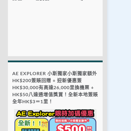
AE EXPLORER 小斯獨家小斯獨家額外
HK$200簽賬回贈 + 迎新優惠簽
HK$30,000有高達26,000里換機票 +
HK$50八達通增值獎賞！全新本地簽賬
全年HK$3＝1里！