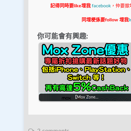
記得同時要like埋我
facebook
，仲要撳埋"s
同埋梗係要follow 埋我
I
你可能會有興趣:
【Mox Zone…