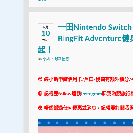
一田Nintendo Sw
6 月
10
RingFit Advent
2020
起！
By
小斯
in
最新優惠
😍 經小斯申請信用卡/戶口/稅貸有額外積分/
😆 記得要follow埋我
Instagram
睇我啲靚旅行
😳 唔想錯過任何優惠或消息，記得要訂閱我既