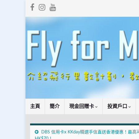
主頁
簡介
現金回贈卡
投資戶口
DBS 信用卡x KKday精選手信直送香港優惠！最高
HK$70！