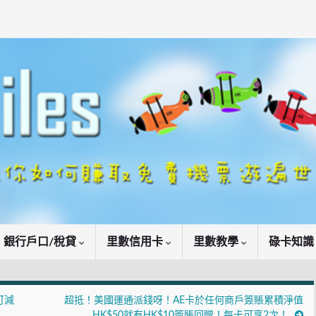
銀行戶口/稅貸
里數信用卡
里數教學
碌卡知
可減
超抵！美國運通派錢呀！AE卡於任何商戶簽賬累積淨值
HK$50就有HK$10簽賬回贈！每卡可享2次！