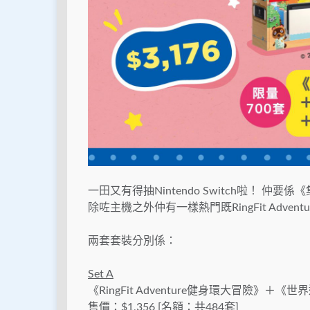
一田又有得抽Nintendo Switch啦！ 仲
除咗主機之外仲有一樣熱門既RingFit Adve
兩套套裝分別係：
Set A
《RingFit Adventure健身環大冒險》
售價：$1,356 [名額：共484套]