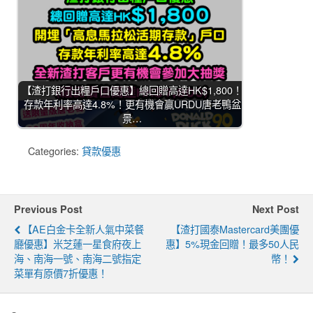
【渣打銀行出糧戶口優惠】總回贈高達HK$1,800！
存款年利率高達4.8%！更有機會贏URDU唐老鴨盆
景…
Categories:
貸款優惠
Previous Post
Next Post
【AE白金卡全新人氣中菜餐
【渣打國泰Mastercard美團優
廳優惠】米芝蓮一星食府夜上
惠】5%現金回贈！最多50人民
海、南海一號、南海二號指定
幣！
菜單有原價7折優惠！