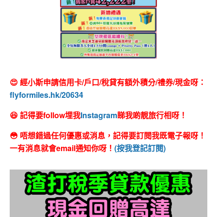
😍 經小斯申請信用卡/戶口/稅貸有額外積分/禮券/現金呀：
flyformiles.hk/20634
😆 記得要follow埋我
Instagram
睇我啲靚旅行相呀！
😳 唔想錯過任何優惠或消息，記得要訂閱我既電子報呀！
一有消息就會email通知你呀！
(按我登記訂閱)