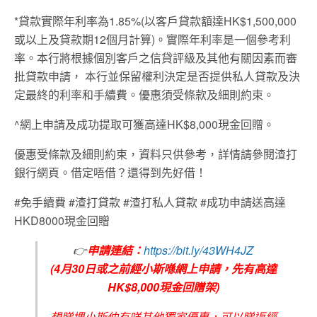
*貸款實際年利率為1.85%(以客戶貸款額達HK$1,500,000
或以上及貸款期12個月計算)。實際年利率是一個參考利
率。本行將根據個別客戶之信貸評級及其他有關因素而審
批貸款申請， 本行並保留權利決定是否提供私人貸款及決
定最終的利率和手續費。優惠須受條款及細則約束。
^網上申請及成功提取可獲高達HK$8,000現金回贈。
優惠受條款及細則約束，資料只供參考，詳情請參閱渣打
銀行網頁。借定唔借？還得到先好借！
#免手續費 #渣打貸款 #渣打私人貸款 #成功申請送高達
HKD8000現金回贈
👉
申請連結：
https://bit.ly/43WH4JZ
(4月30日或之前經小斯喺網上申請，先有高達
HK$8,000現金回贈架)
想睇埋小斯仲有咩其他獨家優惠，可以睇返經