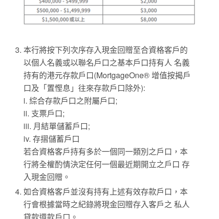
本行將按下列次序存入現金回贈至合資格客戶的
以個人名義或以聯名戶口之基本戶口持有人 名義
持有的港元存款戶口(MortgageOne® 增值按揭戶
口及「置慳息」往來存款戶口除外):
i. 綜合存款戶口之附屬戶口;
ii. 支票戶口;
iii. 月結單儲蓄戶口;
iv. 存摺儲蓄戶口
若合資格客戶持有多於一個同一類別之戶口，本
行將全權酌情決定任何一個最近期開立之戶口 存
入現金回贈。
如合資格客戶並沒有持有上述有效存款戶口，本
行會根據當時之紀錄將現金回贈存入客戶之 私人
貸款還款戶口。