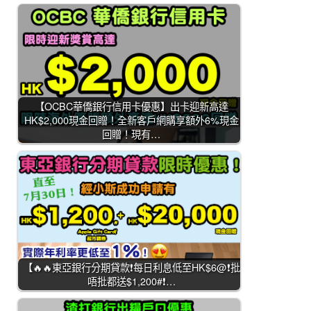
【OCBC華僑銀行信用卡優惠】出卡迎新高達
HK$2,000現金回贈！全新客戶網購享額外6%現金
回贈！現有…
【🔥🔥東亞銀行分期貸款❗每日利息低至HK$6@❗批
唔批都送$1,200#❗…