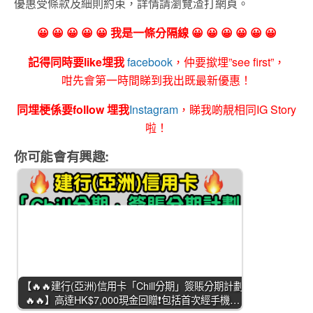
優惠受條款及細則約束，詳情請瀏覽渣打網頁。
😀 😀 😀 😀 😀 我是一條分隔線 😀 😀 😀 😀 😀 😀
記得同時要like埋我
facebook
，仲要撳埋”see first”，
咁先會第一時間睇到我出既最新優惠！
同埋梗係要follow 埋我
Instagram
，睇我啲靚相同IG Story
啦！
你可能會有興趣:
【🔥🔥建行(亞洲)信用卡「Chill分期」簽賬分期計劃
🔥🔥】高達HK$7,000現金回贈❗包括首次經手機…