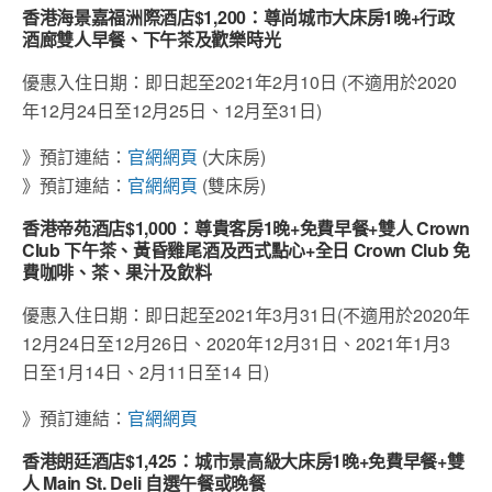
香港海景嘉福洲際酒店
$1,200
：尊尚城市大床房
1
晚
+
行政
酒廊雙人早餐、下午茶及歡樂時光
優惠入住日期：即日起至2021年2月10日 (不適用於2020
年12月24日至12月25日、12月至31日)
》預訂連結：
官網網頁
(大床房)
》預訂連結：
官網網頁
(雙床房)
香港帝苑酒店
$1,000
：尊貴客房
1
晚
+
免費早餐
+
雙人
Crown
Club
下午茶、黃昏雞尾酒及西式點心
+
全日
Crown Club
免
費咖啡、茶、果汁及飲料
優惠入住日期：即日起至2021年3月31日(不適用於2020年
12月24日至12月26日、2020年12月31日、2021年1月3
日至1月14日、2月11日至14 日)
》預訂連結：
官網網頁
香港朗廷酒店
$1,425
：城市景高級大床房
1
晚
+
免費早餐
+
雙
人
Main St. Deli
自選午餐或晚餐