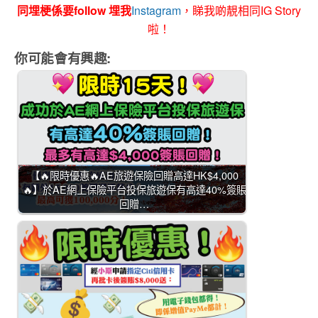
同埋梗係要follow 埋我
Instagram
，睇我啲靚相同IG Story
啦！
你可能會有興趣:
【🔥限時優惠🔥AE旅遊保險回贈高達HK$4,000
🔥】於AE網上保險平台投保旅遊保有高達40%簽賬
回贈…