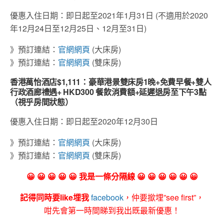
優惠入住日期：即日起至2021年1月31日 (不適用於2020
年12月24日至12月25日、12月至31日)
》預訂連結：
官網網頁
(大床房)
》預訂連結：
官網網頁
(雙床房)
香港萬怡酒店
$1,111
：豪華港景雙床房
1
晚
+
免費早餐
+
雙人
行政酒廊禮遇
+ HKD300
餐飲消費額
+
延遲退房至下午
3
點
（視乎房間狀態）
優惠入住日期：即日起至2020年12月30日
》預訂連結：
官網網頁
(大床房)
》預訂連結：
官網網頁
(雙床房)
😀 😀 😀 😀 😀 我是一條分隔線 😀 😀 😀 😀 😀 😀
記得同時要like埋我
facebook
，仲要撳埋”see first”，
咁先會第一時間睇到我出既最新優惠！