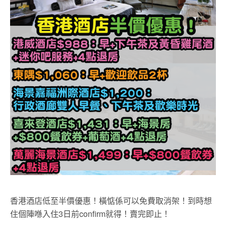
香港酒店低至半價優惠！橫惦係可以免費取消架！到時想
住個陣喺入住3日前confirm就得！賣完即止！