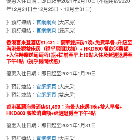
優惠入住日期：即日起至2021年2月10日 (不適用於2020
年12月24日至12月25日、12月至31日)
》預訂連結：
官網網頁
(大床房)
》預訂連結：
官網網頁
(雙床房)
香港喜來登酒店
$1,431
：豪華雙床房
1
晚
+
免費早餐
+
升級至
海港景觀雙床房（視乎房間狀態）
+ HKD800
餐飲消費額
+
入住時贈送葡萄酒
1
瓶
+
提前至早上
10
點入住及延遲退房至
下午
4
點（視乎房間狀態）
優惠入住日期：即日起至2021年1月29日
》預訂連結：
官網網頁
(大床房)
》預訂連結：
官網網頁
(雙床房)
香港萬麗海景酒店
$1,499
：海景大床房
1
晚
+
雙人早餐
+
HKD800
餐飲消費額
+
延遲退房至下午
4
點
優惠入住日期：即日起至2021年1月31日
》預訂連結：
官網網頁
(大床房)