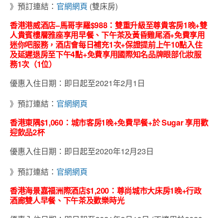
》預訂連結：
官網網頁
(雙床房)
香港港威酒店
–
馬哥孛羅
$988
：雙重升級至尊貴客房
1
晚
+
雙
人貴賓樓層雅座享用早餐、下午茶及黃昏雞尾酒
+
免費享用
迷你吧服務，酒店會每日補充
1
次
+
保證提前上午
10
點入住
及延遲退房至下午
4
點
+
免費享用國際知名品牌眼部化妝服
務
1
次（
1
位）
優惠入住日期：即日起至2021年2月1日
》預訂連結：
官網網頁
香港東隅
$1,060
：城市客房
1
晚
+
免費早餐
+
於
Sugar
享用歡
迎飲品
2
杯
優惠入住日期：即日起至2020年12月23日
》預訂連結：
官網網頁
香港海景嘉福洲際酒店
$1,200
：尊尚城市大床房
1
晚
+
行政
酒廊雙人早餐、下午茶及歡樂時光