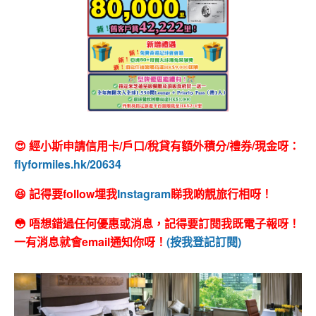
😍 經小斯申請信用卡/戶口/稅貸有額外積分/禮券/現金呀：
flyformiles.hk/20634
😆 記得要follow埋我
Instagram
睇我啲靚旅行相呀！
😳 唔想錯過任何優惠或消息，記得要訂閱我既電子報呀！
一有消息就會email通知你呀！
(按我登記訂閱)