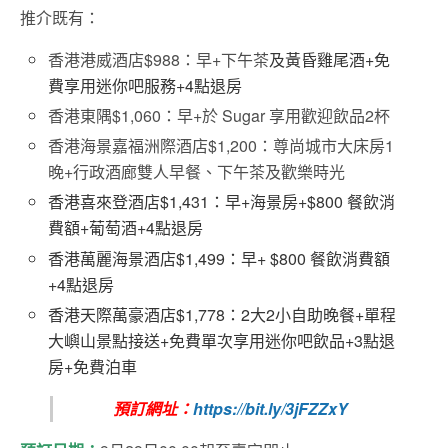
推介既有：
香港港威酒店$988：早+下午茶
及黃昏雞尾酒
+
免
費享用迷你吧服務
+4
點退房
香港東隅$1,060：早+於 Sugar 享用歡迎飲品2杯
香港海景嘉福洲際酒店$1,200：尊尚城市大床房1
晚+行政酒廊雙人早餐、下午茶及歡樂時光
香港喜來登酒店$1,431：早+海景房+$800 餐飲消
費額+葡萄酒+4點退房
香港萬麗海景酒店
$1,499
：早
+ $800
餐飲消費額
+4
點退房
香港天際萬豪酒店
$1,778
：
2
大
2
小自助晚餐
+
單程
大嶼山景點接送
+
免費單次享用迷你吧飲品
+3
點退
房
+
免費泊車
預訂網址：
https://bit.ly/3jFZZxY