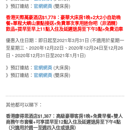
》預訂連結：
官網網頁
(雙床房)
香港天際萬豪酒店
$1,778
：豪華大床房
1
晚
+2
大
2
小自助晚
餐
+
單程大嶼山景點接送
+
免費單次享用迷你吧（非酒精）
飲品
+
提早至早上
11
點入住及延遲退房至下午
3
點
+
免費泊車
優惠入住日期：即日起至2021年3月31日 (不適用於星期一
至星期三、2020年12月22日、2020年12月24日至12月26
日、2020年12月31日至2021年1月1日)
》預訂連結：
官網網頁
(大床房)
》預訂連結：
官網網頁
(雙床房)
其他都可以睇下：
香港康得思酒店$1,387：高級豪華客房1晚+免費早餐+雙人
商務午市套餐+可享提早至12點入住及延遲退房至下午4點
（只適用於週一至週四入住或退房）