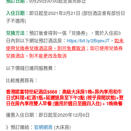
預訂日期：
9
月
29
日
00:00
起至賣完即止
入住日期：
即日起至2021年2月21日 (部份酒店會有部份日
子不適用)
兌換方法：
預訂後會得到一張「兌換券」，需於入住前3
日內到以下網址預訂酒店房：
https://bit.ly/2BqevJT
，
如未
使用兌換券兌換酒店房，則可免費取消
；如已使用兌換券
兌換酒店，則不能更改及取消
以下價錢已連同服務費：
比較推薦既有：
香港諾富特世紀酒店
$688
：高級大床房
1
晚
+
房內享用和牛
日式料理
+
紅酒
1
瓶
+
延遲退房至下午
2
點
(
視乎房間狀態
)+
翌
日在房內享用雙人早餐
(
適用於週日至週四入住
) + 1
晚晚餐
優惠入住日期：即日起至2020年12月6日
》預訂連結：
官網網頁
(大床房)