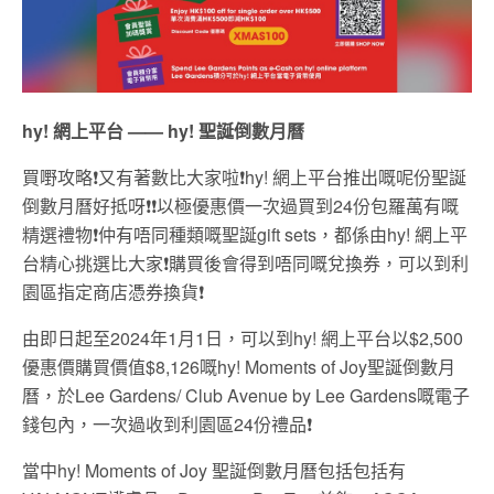
hy!
網上平台
—— hy!
聖誕倒數月曆
買嘢攻略❗️又有著數比大家啦❗️hy! 網上平台推出嘅呢份聖誕
倒數月曆好抵呀❗️❗️以極優惠價一次過買到24份包羅萬有嘅
精選禮物❗️仲有唔同種類嘅聖誕gift sets，都係由hy! 網上平
台精心挑選比大家❗️購買後會得到唔同嘅兌換券，可以到利
園區指定商店憑券換貨❗️
由即日起至2024年1月1日，可以到hy! 網上平台以$2,500
優惠價購買價值$8,126嘅hy! Moments of Joy聖誕倒數月
曆，於Lee Gardens/ Club Avenue by Lee Gardens嘅電子
錢包內，一次過收到利園區24份禮品❗️
當中hy! Moments of Joy 聖誕倒數月曆包括包括有