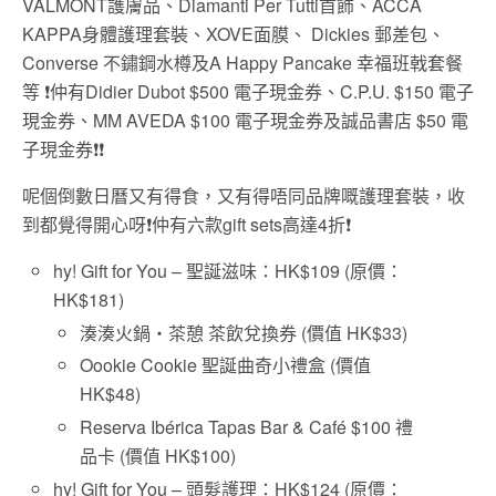
VALMONT護膚品、Diamanti Per Tutti首飾、ACCA
KAPPA身體護理套裝、XOVE面膜、 Dickies 郵差包、
Converse 不鏽鋼水樽及A Happy Pancake 幸福班戟套餐
等 ❗️仲有Didier Dubot $500 電子現金券、C.P.U. $150 電子
現金券、MM AVEDA $100 電子現金券及誠品書店 $50 電
子現金券❗️❗️
呢個倒數日曆又有得食，又有得唔同品牌嘅護理套裝，收
到都覺得開心呀❗️仲有六款gift sets高達4折❗️
hy! Gift for You – 聖誕滋味：HK$109 (原價：
HK$181)
湊湊火鍋・茶憩 茶飲兌換券 (價值 HK$33)
Oookie Cookie 聖誕曲奇小禮盒 (價值
HK$48)
Reserva Ibérica Tapas Bar & Café $100 禮
品卡 (價值 HK$100)
hy! Gift for You – 頭髮護理：HK$124 (原價：