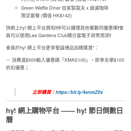
Green Waffle Diner 自家製窩夫 x 過濾咖啡
限定套餐 (價值 HK$142)
快啲上hy! 網上平台買啦❗️仲可以攞埋其他著數同優惠㗎❗️會
員可以使用Lee Gardens Club積分當電子貨幣用添❗️
會員於hy! 網上平台更享聖誕禮品加碼獎賞*：
－ 消費滿$500輸入優惠碼「XMAS100」，即享全單$100
折扣優惠；
立即購買：
https://bit.ly/4anmZ0x
hy! 網上購物平台 —— hy! 節日倒數日
曆