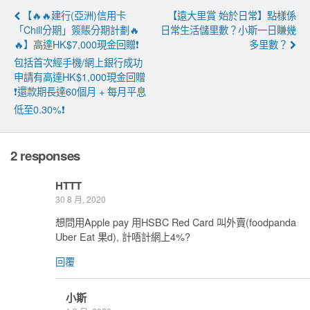
【🔥🔥建行(亞洲)信用卡
【遠大里賞 始於日常】點樣係
「Chill分期」簽賬分期計劃🔥
日常生活儲里數？小斯一日賺幾
🔥】高達HK$7,000現金回贈❗
多里數？
包括首次經手機/網上銀行成功
申請有高達HK$1,000現金回贈
❗還款期長達60個月 + 每月平息
低至0.30%❗
2 responses
HTTT
30 8 月, 2020
想問用Apple pay 用HSBC Red Card 叫外賣(foodpanda
Uber Eat 果d), 計唔計網上4%?
回覆
小斯