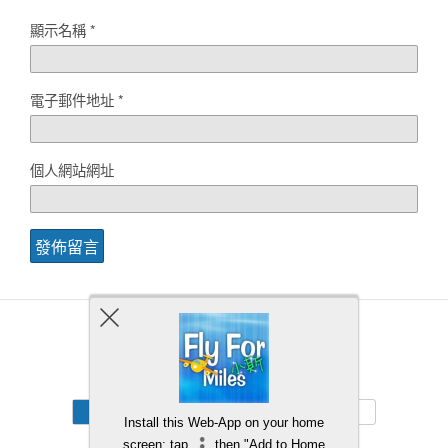
顯示名稱
*
電子郵件地址
*
個人網站網址
Back to top
Mobile
Desktop
Install this Web-App on your home
screen: tap
then "Add to Home