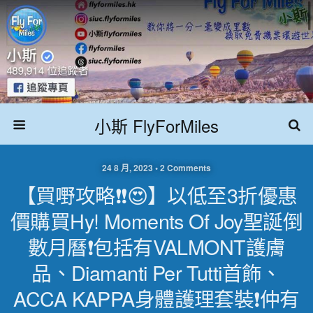
小斯 FlyForMiles
24 8 月, 2023 • 2 Comments
【買嘢攻略❗️❗️😍】以低至3折優惠
價購買hy! Moments Of Joy聖誕倒
數月曆❗️包括有VALMONT護膚
品、Diamanti Per Tutti首飾、
ACCA KAPPA身體護理套裝❗️仲有