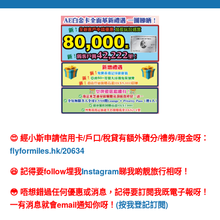
😍 經小斯申請信用卡/戶口/稅貸有額外積分/禮券/現金呀：
flyformiles.hk/20634
😆 記得要follow埋我
Instagram
睇我啲靚旅行相呀！
😳 唔想錯過任何優惠或消息，記得要訂閱我既電子報呀！
一有消息就會email通知你呀！
(按我登記訂閱)