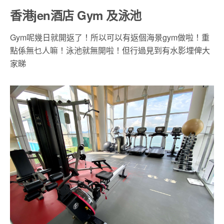
香港jen酒店 Gym 及泳池
Gym呢幾日就開返了！所以可以有返個海景gym做啦！重
點係無乜人嘛！泳池就無開啦！但行過見到有水影埋俾大
家睇