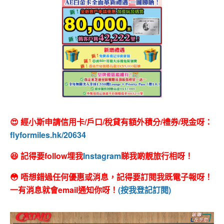
😍 經小斯申請信用卡/戶口/稅貸有額外積分/禮券/現金呀：
flyformiles.hk/20634
😆 記得要follow埋我
Instagram
睇我啲靚旅行相呀！
😳 唔想錯過任何優惠或消息，記得要訂閱我既電子報呀！
一有消息就會email通知你呀！
(按我登記訂閱)