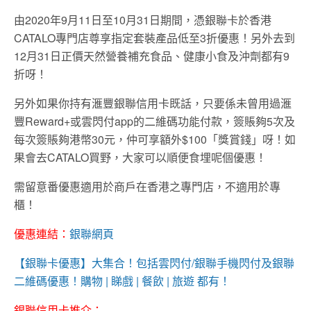
由2020年9月11日至10月31日期間，憑銀聯卡於香港
CATALO專門店尊享指定套裝產品低至3折優惠！另外去到
12月31日正價天然營養補充食品、健康小食及沖劑都有9
折呀！
另外如果你持有滙豐銀聯信用卡既話，只要係未曾用過滙
豐Reward+或雲閃付app的二維碼功能付款，簽賬夠5次及
每次簽賬夠港幣30元，仲可享額外$100「獎賞錢」呀！如
果會去CATALO買野，大家可以順便食埋呢個優惠！
需留意番優惠適用於商戶在香港之專門店，不適用於專
櫃！
優惠連結：
銀聯網頁
【銀聯卡優惠】大集合！包括雲閃付/銀聯手機閃付及銀聯
二維碼優惠！購物 | 睇戲 | 餐飲 | 旅遊 都有！
銀聯信用卡推介：