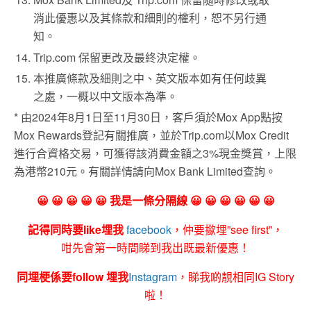
消此優惠以及其條款和細則的權利，恕不另行通
知。
Trip.com 保留更改及最終決定權。
本推廣條款及細則之中、英文版本如有任何歧異
之處，一概以中文版本為準。
* 由2024年8月1日至11月30日，客戶須於Mox App點按
Mox Rewards登記有關推廣，並於Trip.com以Mox Credit
進行合資格交易，可獲得該消費金額之3%現金獎賞，上限
為港幣210元。有關詳情請向Mox Bank Limited查詢。
😀 😀 😀 😀 😀 我是一條分隔線 😀 😀 😀 😀 😀 😀
記得同時要like埋我
facebook
，仲要撳埋”see first”，
咁先會第一時間睇到我出既最新優惠！
同埋梗係要follow 埋我
Instagram
，睇我啲靚相同IG Story
啦！