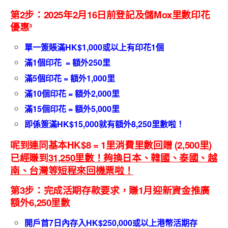
第2步：2025年2月16日前登記及儲Mox里數印花
優惠³
單一簽賬滿HK$1,000或以上有印花1個
滿1個印花 = 額外250里
滿5個印花 = 額外1,000里
滿10個印花 = 額外2,000里
滿15個印花 = 額外5,000里
即係簽滿HK$15,000就有額外8,250里數啦！
呢到連同基本HK$
8 = 1里消費里數回贈 (2,500里)
已經賺到
31,250
里數！夠換日本、韓國、泰國、越
南、台灣等短程來回機票啦！
第3步：完成活期存款要求，賺1月迎新資金推廣
額外6,250里數
開戶首
7
日內存入
HK$250,000
或以上港幣活期存