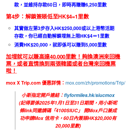
款，並維持存款
60
日，即時再賺賺
6,250
里數
第4步：解鎖簽賬低至HK$4=1里數
其實做左第3步
存入
HK$250,000
或以上港幣活期
存款，你已經自動解鎖埋
無上限
HK$4
＝
1
里數
消費
HK$20,000
，就即係可以賺到
5,000
里數
加埋就可以賺高達
40,000
里數！夠換澳洲來回機
票，或者直情換到兩張韓國或者台灣來回機票
啦！
mox X Trip.com 優惠詳情：
mox.com/zh/promotions/Trip/
小斯指定開戶連結：
flyformiles.hk/siucmox
(記得要係2025年1月1日至31日期間，用小斯呢
條link同邀請碼「4100SIUC」 開Mox戶口兼成
功申請Mox 信用卡，60
日內簽賬HK$20,000有
20,000里數)