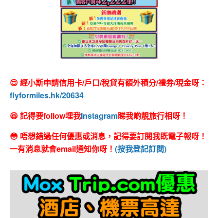
😍 經小斯申請信用卡/戶口/稅貸有額外積分/禮券/現金呀：
flyformiles.hk/20634
😆 記得要follow埋我
Instagram
睇我啲靚旅行相呀！
😳 唔想錯過任何優惠或消息，記得要訂閱我既電子報呀！
一有消息就會email通知你呀！
(按我登記訂閱)