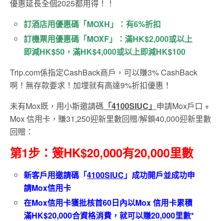
優惠延長全個2025都用得！！
訂酒店用優惠碼「MOXH」：有6%折扣
訂機票用優惠碼「MOXF」：滿HK$2,000或以上
即減HK$50，滿HK$4,000或以上即減HK$100
Trip.com係指定CashBack商戶，可以賺3% CashBack
啊！無存款要求！加埋就有高達9%折扣優惠！
未有Mox既，用小斯邀請碼
「
4100SIUC
」
申請Mox戶口 +
Mox 信用卡，賺31,250迎新里數回贈/解鎖40,000迎新里數
回贈：
第1步：簽HK$20,000有20,000里數
新客戶用邀請碼「
4100SIUC
」成功開戶並成功申
請
Mox
信用卡
在
Mox
信用卡獲批核首
60
日內以
Mox
信用卡累積
滿
HK$20,000
合資格消費，就可以賺
20,000
里數
*