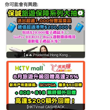
你可能會有興趣:
【🔥🔥 Prudential Hong Kong…
【HKTVmall CASHBACK…