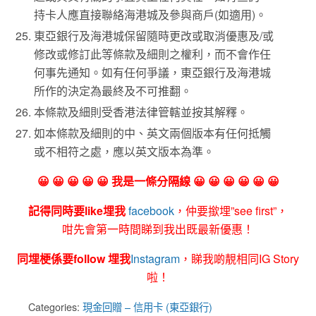
持卡人應直接聯絡海港城及參與商戶(如適用)。
東亞銀行及海港城保留隨時更改或取消優惠及/或
修改或修訂此等條款及細則之權利，而不會作任
何事先通知。如有任何爭議，東亞銀行及海港城
所作的決定為最終及不可推翻。
本條款及細則受香港法律管轄並按其解釋。
如本條款及細則的中、英文兩個版本有任何抵觸
或不相符之處，應以英文版本為準。
😀 😀 😀 😀 😀 我是一條分隔線 😀 😀 😀 😀 😀 😀
記得同時要like埋我
facebook
，仲要撳埋”see first”，
咁先會第一時間睇到我出既最新優惠！
同埋梗係要follow 埋我
Instagram
，睇我啲靚相同IG Story
啦！
Categories:
現金回贈 – 信用卡 (東亞銀行)