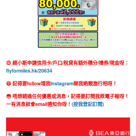
😍 經小斯申請信用卡/戶口/稅貸有額外積分/禮券/現金呀：
flyformiles.hk/20634
😆 記得要follow埋我
Instagram
睇我啲靚旅行相呀！
😳 唔想錯過任何優惠或消息，記得要訂閱我既電子報呀！
一有消息就會email通知你呀！
(按我登記訂閱)