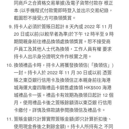
同商戶之合資格交易單據)及電子貨幣付款存 根正
本 (以手機程式付款需即時登入並出示交易紀錄，
截圖恕不接受);方可換領獎賞。
持卡人必須於簽賬日起計 8 天內或 2022 年 11 月
20 日或以前(以較早者為準)於下午 12 時半至 9 時
期間親身前往禮品換領處換領獎賞。恕不接受商
戶員工及其他人士代為換領，工作人員有權 要求
持卡人出示身分證明文件作核實之用。
換領禮品卡時，持卡人將獲發換領信(「換領信」)
一封。持卡人於 2022 年 11 月 30 日或以前 憑簽
賬之東亞銀行信用卡及換領信正本親身前往海港
城海運大廈四階禮品卡銷售處換領 HK$500 海港
城禮品卡一張。禮品卡有效期為換領日起計 12 個
月，使用禮品卡後之簽賬餘額須以東亞銀 行信用
卡繳付，詳情及條款請參閱換領信及禮品卡。
簽賬金額只計算實際簽賬金額(即只計算折扣後、
使用現金券後之剩餘金額)。持卡人所持有之 不同