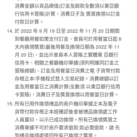
消費金額以貨品總值(訂金及餘款全數須以東亞銀
行信用卡簽賬)計算，消費日子及 獎賞換領以訂金
付款日計算。
於 2022 年 9 月 19 日至 2022 年 11 月 20 日期間
到餐廳用餐如需支付訂金，會員可於用餐當日起 8
天內換領獎賞(最後用餐及換領日期為 2022 年 11
月 20 日)，並出示會員本人簽賬之實體東 亞銀行
信用卡、相關之餐廳機印單據(須列明連同訂金之
簽賬總額)、訂金及用餐當日消費之電 子貨幣付款
存根正本/手機程式登入交易紀錄。消費總額以訂
金及用餐當日之消費計算(全數須 以東亞銀行信用
卡簽賬)，消費日子及獎賞換領以用餐當日計算。
所有已用作換領禮品的商戶機印單據正本及電子
貨幣付款存根正本經確認後會被禮品換領處工作
人員蓋印，以示已成功換領。所有已換領獎賞之
消費單據不可於商戶要求退款;如必需退款，請 先
到禮品換領處退回所有已換領之獎賞。