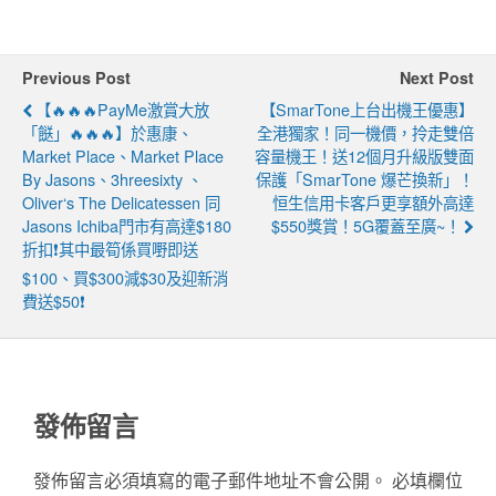
Previous Post
Next Post
【🔥🔥🔥PayMe激賞大放
【SmarTone上台出機王優惠】
「餸」🔥🔥🔥】於惠康、
全港獨家！同一機價，拎走雙倍
Market Place、Market Place
容量機王！送12個月升級版雙面
By Jasons、3hreesixty 、
保護「SmarTone 爆芒換新」！
Oliver‘s The Delicatessen 同
恒生信用卡客戶更享額外高達
Jasons Ichiba門市有高達$180
$550獎賞！5G覆蓋至廣~！
折扣❗其中最筍係買嘢即送
$100、買$300減$30及迎新消
費送$50❗
發佈留言
發佈留言必須填寫的電子郵件地址不會公開。
必填欄位