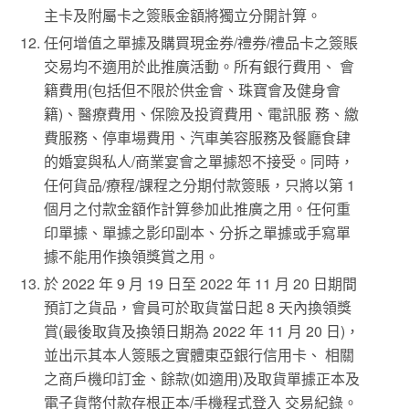
主卡及附屬卡之簽賬金額將獨立分開計算。
任何增值之單據及購買現金券/禮券/禮品卡之簽賬
交易均不適用於此推廣活動。所有銀行費用、 會
籍費用(包括但不限於供金會、珠寶會及健身會
籍)、醫療費用、保險及投資費用、電訊服 務、繳
費服務、停車場費用、汽車美容服務及餐廳食肆
的婚宴與私人/商業宴會之單據恕不接受。同時，
任何貨品/療程/課程之分期付款簽賬，只將以第 1
個月之付款金額作計算參加此推廣之用。任何重
印單據、單據之影印副本、分拆之單據或手寫單
據不能用作換領獎賞之用。
於 2022 年 9 月 19 日至 2022 年 11 月 20 日期間
預訂之貨品，會員可於取貨當日起 8 天內換領獎
賞(最後取貨及換領日期為 2022 年 11 月 20 日)，
並出示其本人簽賬之實體東亞銀行信用卡、 相關
之商戶機印訂金、餘款(如適用)及取貨單據正本及
電子貨幣付款存根正本/手機程式登入 交易紀錄。