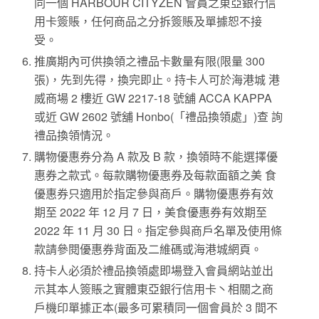
同一個 HARBOUR CITYZEN 會員之東亞銀行信
用卡簽賬，任何商品之分拆簽賬及單據恕不接
受。
推廣期內可供換領之禮品卡數量有限(限量 300
張)，先到先得，換完即止。持卡人可於海港城 港
威商場 2 樓近 GW 2217-18 號舖 ACCA KAPPA
或近 GW 2602 號舖 Honbo(「禮品換領處」)查 詢
禮品換領情況。
購物優惠券分為 A 款及 B 款，換領時不能選擇優
惠券之款式。每款購物優惠券及每款面額之美 食
優惠券只適用於指定參與商戶。購物優惠券有效
期至 2022 年 12 月 7 日，美食優惠券有效期至
2022 年 11 月 30 日。指定參與商戶名單及使用條
款請參閱優惠券背面及二維碼或海港城網頁。
持卡人必須於禮品換領處即場登入會員網站並出
示其本人簽賬之實體東亞銀行信用卡丶相關之商
戶機印單據正本(最多可累積同一個會員於 3 間不