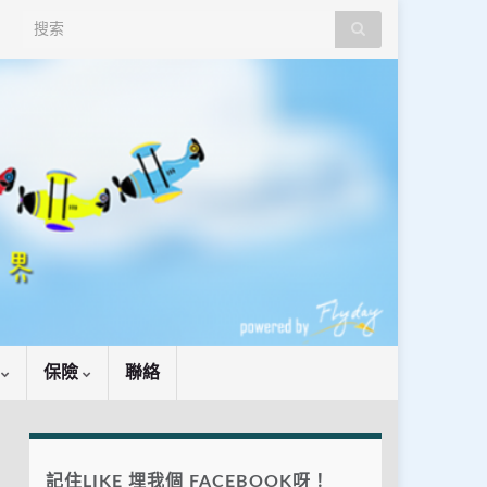
Search for:
識
保險
聯絡
記住LIKE 埋我個 FACEBOOK呀！