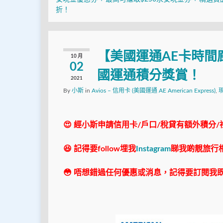
折！
【美國運通AE卡時間
10 月
02
國運通積分獎賞！
2021
By
小斯
in
Avios – 信用卡 (美國運通 AE American Express)
,
現
😍 經小斯申請信用卡/戶口/稅貸有額外積分/
😆 記得要follow埋我
Instagram
睇我啲靚旅行
😳 唔想錯過任何優惠或消息，記得要訂閱我既