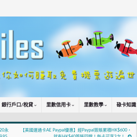
銀行戶口/稅貸
里數信用卡
里數教學
碌卡知
20永
【美國運通卡AE Paypal優惠】經Paypal簽賬累積HK$600，
品95
就有HK$40簽賬回贈！每卡可享3次！