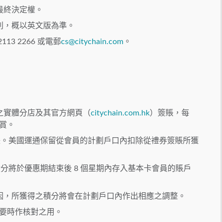
最終決定權。
別，概以英文版為準。
3 2266 或電郵
cs@citychain.com
。
之實體分店及其官方網頁（
citychain.com.hk
）簽賬，每
獎賞。
簽賬。美國運通保留從會員的計劃戶口內扣除從禮券簽賬所獲
積分將於優惠期結束後 8 個星期內存入基本卡會員的賬戶
因，所獲得之積分將會在計劃戶口內作出相應之調整。
需要時作核對之用。