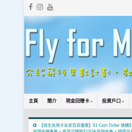
主頁
簡介
現金回贈卡
投資戶口
【恒生信用卡永安百貨優惠】$1 Cash Dollar 換購$
安現金優惠券 + 最高可賺取$250永安現金券 + 精選貨