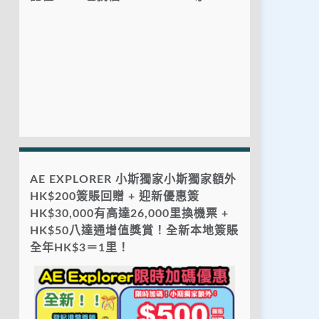
AE EXPLORER 小斯獨家小斯獨家額外
HK$200簽賬回贈 + 迎新優惠簽
HK$30,000有高達26,000里換機票 +
HK$50八達通增值獎賞！全新本地簽賬
全年HK$3＝1里！