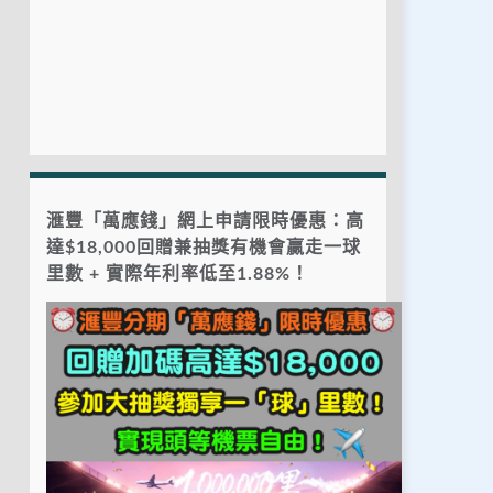
滙豐「萬應錢」網上申請限時優惠：高
達$18,000回贈兼抽獎有機會贏走一球
里數 + 實際年利率低至1.88%！