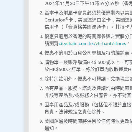
2021年11月30日下午11時59分59
基本卡及附屬卡會員必須於優惠期內以美
®
Centurion
卡﹑美國運通白金卡﹑美國運通半
信用卡（「合資格美國運通卡」，其持卡
優惠只適用於香港的時間廊參與之實體分
請瀏覽
citychain.com.hk/zh-hant/stores
。
優惠不適用於百貨公司專櫃及特約經銷商
購物單一簽賬淨額滿HK$ 500或以上
於HK$500之訂單，將於訂單內收取運費HK
除特別註明外，優惠不可轉讓、兌換現金
所有產品、服務、諮詢及建議均由時間廊
非該等產品及/或服務之供應者，亦不對
因享用產品及/或服務（包括但不限於直
負責，法律規定之責任除外。
美國運通及時間廊將保留於任何時候更改
通知。