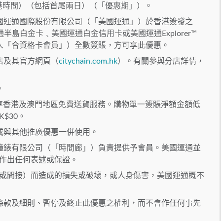
秒（香港時間）（包括首尾兩日）（「優惠期」）。
國運通國際股份有限公司（「美國運通」）於香港簽發之
島白金卡﹑美國運通白金信用卡或美國運通Explorer™
人「合資格卡會員」）全數簽賬，方可享此優惠。
店及其官方網頁（
citychain.com.hk
）。有關參與分店詳情，
。
，可享香港及澳門地區免費送貨服務。購物單一簽賬淨額金額低
$30。
或與其他推廣優惠一併使用。
鐘錶有限公司（「時間廊」）負責提供予會員。美國運通並
其作出任何表述或保證。
接或間接）而造成的損失或破壞，或人身傷害，美國運通概不
條款及細則、暫停及終止此優惠之權利，而不會作任何事先