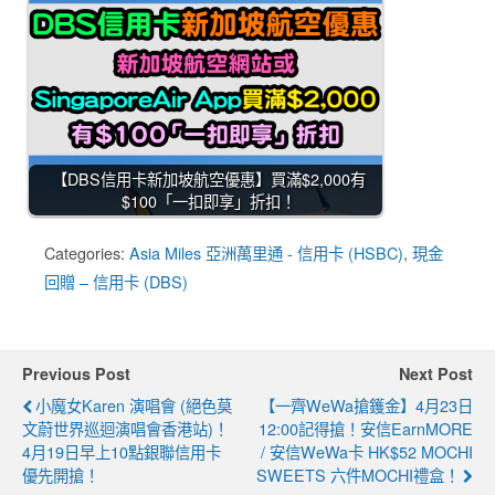
【DBS信用卡新加坡航空優惠】買滿$2,000有
$100「一扣即享」折扣！
Categories:
Asia Miles 亞洲萬里通 - 信用卡 (HSBC)
,
現金
回贈 – 信用卡 (DBS)
Previous Post
Next Post
小魔女Karen 演唱會 (絕色莫
【一齊WeWa搶鑊金】4月23日
文蔚世界巡迴演唱會香港站)！
12:00記得搶！安信EarnMORE
4月19日早上10點銀聯信用卡
/ 安信WeWa卡 HK$52 MOCHI
優先開搶！
SWEETS 六件MOCHI禮盒！