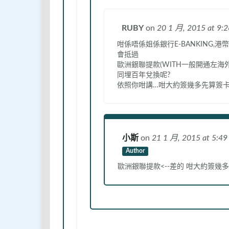
RUBY
on
20 1 月, 2015
at 9
咁係唔係姐係銀行E-BANKING,港幣
會抵過
歐洲銀聯提款(WITH一般開通左海
同埋百年兌換呢?
依照你咁講…咁大約簽幾多先算簽卡
小斯
on
21 1 月, 2015
at 5:4
Author
歐洲銀聯提款<--差的 咁大約簽幾多