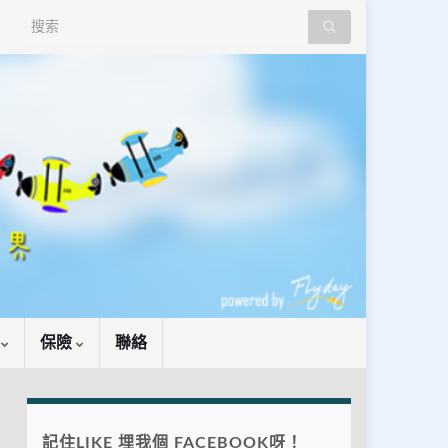
Search for:
識
保險
聯絡
記住LIKE 埋我個 FACEBOOK呀！