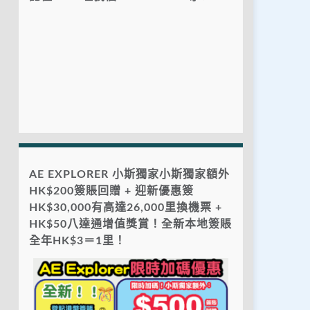
AE EXPLORER 小斯獨家小斯獨家額外
HK$200簽賬回贈 + 迎新優惠簽
HK$30,000有高達26,000里換機票 +
HK$50八達通增值獎賞！全新本地簽賬
全年HK$3＝1里！