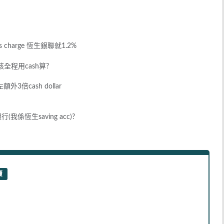
ces charge 恆生銀聯就1.2%
應該全程用cash算?
倍cash dollar
係恆生saving acc)?
覆