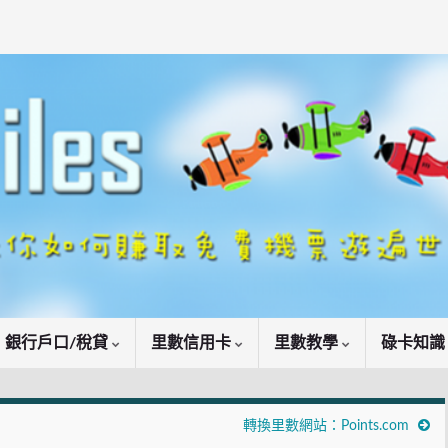
銀行戶口/稅貸
里數信用卡
里數教學
碌卡知
轉換里數網站：Points.com