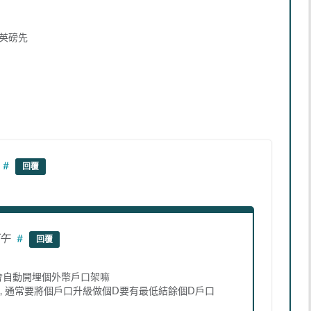
者英磅先
#
回覆
下午
#
回覆
都會自動開埋個外幣戶口架嘛
, 通常要將個戶口升級做個D要有最低結餘個D戶口