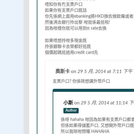
唔知你有冇支票戶口
如果你有支票戶口既話
你先係網上面用ebanking將HKD換佐做歐羅或
然後洅去銀行拎出黎 咁就係最抵啦!
因為咁樣你就可以用到tt rate去換
如果唔想拎咁多現金既
拎張銀聯卡去禁都好抵既
個價起碼抵過用credit card先
奧斯卡
on
29 5 月, 2014
at 7:11 下午
支票戶口? 你係咪想講外幣戶口
小斯
on
29 5 月, 2014
at 11:14 
Author
係呀 hahaha 咁因為如果有支票戶口
但係如果得儲蓄戶口, 又想開外幣戶口既
所以我咪咁問囉 HAHAHA