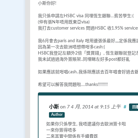
小斯你好!
我只係申請左HSBC visa 同埋恆生銀聯…貧苦學生:(
(仲有張N年唔用既東亞visa)
我打去customer services 問過HSBC 收1.95% servi
我6月會去paris and italy 咁用邊張係最好,,,,定係我
因為第一次去歐洲唔想帶咁多cash:(
HSBC我登記左額外2倍「獎賞錢」, 恆生銀聯就登記左額外3
我未試過過海外簽賬架..同埋睇左好多post都好亂
如果應該就咁唱cash..我係咪應該去百年唱會好過去銀行(我
希望可以解答我問題啦….thanks!!!!!!!!
小斯
on
7 4 月, 2014
at 9:15 上午
#
回
Author
如果你只係學生, 我唔建議你去歐洲簽卡啦
一來你簽得唔多
二來其實中間係有手續費既