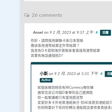
26 comments
Ansel
on
9 2 月, 2023
at 9:37 上午
#
回覆
你好，請問我用銀聯卡係日本簽賬
應該係用港幣結算定外幣結算？
我見有D卡寫明海外簽賬係會真接用港幣結算
其實有無話邊個扺D?
小斯
on
9 2 月, 2023
at 5:31 下午
#
回
Author
呢個係睇到時佢有咩Currency俾你揀
通常百貨公司個D會俾你自己選擇既
但一般黎講都只有當地既貨幣
宜家好多卡外地簽港紙無分 但AE係簽到港紙就
你到時要計下佢同你轉左港紙既話會唔會貴過本