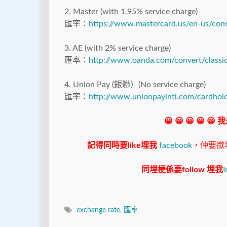
2. Master (with 1.95% service charge)
匯率：
https://www.mastercard.us/en-us/con
3. AE (with 2% service charge)
匯率：
http://www.oanda.com/convert/classi
4. Union Pay (銀聯）(No service charge)
匯率：
http://www.unionpayintl.com/cardhold
😀 😀 😀 😀 😀
記得同時要like埋我
facebook
，仲要撳埋"s
同埋梗係要follow 埋我
I
exchange rate
,
匯率