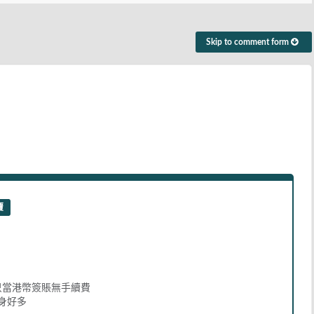
Skip to comment form
覆
只當港幣簽賬無手續費
身好多