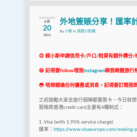
外地簽賬分享！匯率
6 月
20
By
小斯
in
旅遊小知識
2013
😍 經小斯申請信用卡/戶口/稅貸有額外積分/
😆 記得要follow埋我
Instagram
睇我啲靚旅行
😳 唔想錯過任何優惠或消息，記得要訂閱我既
之前鼓勵大家去旅行個陣都要簽卡，今日就想同
簽賬既香港credit card主要有4種制式：
1. Visa (with 1.95% service charge)
匯率：
https://www.visaeurope.com/making-