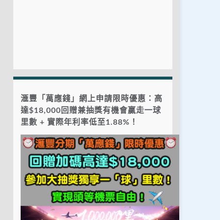
滙豐「萬應錢」網上申請限時優惠：高
達$18,000回贈兼抽獎有機會贏走一球
里數 + 實際年利率低至1.88%！