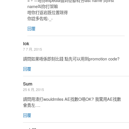
=。＝咁你expedia個到佢都有分last name 同first
name叫你打架嘛
咁你打返岩既位置咪得
你諗多佐啦-_-
回覆
lok
7 7 月, 2015
請問如果唔係即刻比錢 點先可以用到promotion code?
回覆
Sum
25 6 月, 2015
請問用渣打wouldmiles AE找數O唔OK? 我驚用AE找數
會貴左….
回覆