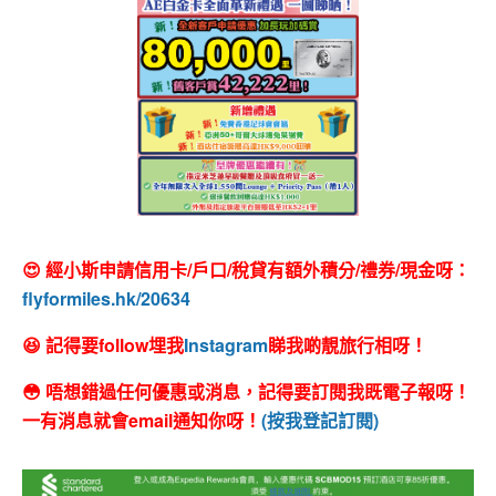
😍 經小斯申請信用卡/戶口/稅貸有額外積分/禮券/現金呀：
flyformiles.hk/20634
😆 記得要follow埋我
Instagram
睇我啲靚旅行相呀！
😳 唔想錯過任何優惠或消息，記得要訂閱我既電子報呀！
一有消息就會email通知你呀！
(按我登記訂閱)