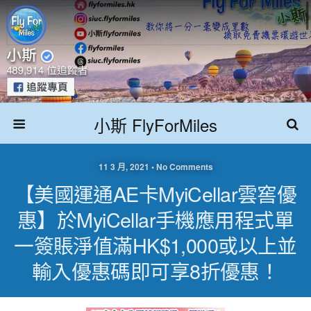
小斯 FlyForMiles
11 3 月, 2021 • No Comments
【美國運通AE卡MyiCellar雲窖優
惠】於MyiCellar手機應用程式單
一簽賬淨值滿HK$1,000或以上並
輸入優惠碼即可享8折優惠！