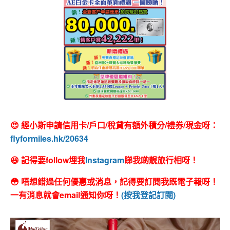
😍 經小斯申請信用卡/戶口/稅貸有額外積分/禮券/現金呀：
flyformiles.hk/20634
😆 記得要follow埋我
Instagram
睇我啲靚旅行相呀！
😳 唔想錯過任何優惠或消息，記得要訂閱我既電子報呀！
一有消息就會email通知你呀！
(按我登記訂閱)