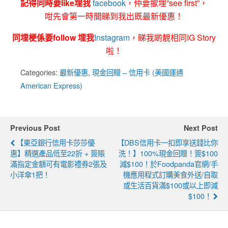
記得同時要like埋我
facebook
，仲要撳埋”see first”，
咁先會第一時間睇到我出既最新優惠！
同埋梗係要follow 埋我
Instagram
，睇我啲靚相同IG Story
啦！
Categories:
最新優惠
,
現金回贈 – 信用卡 (美國運通
American Express)
Previous Post
Next Post
【東亞銀行信用卡莎莎優
【DBS信用卡一扣即享送錢比你
惠】精選產品低至22折 + 簽賬
洗！】100%現金回贈！簽$100
滿指定金額可有電影禮券2張及
減$100！於foodpanda官網/手
小洋傘1把！
機應用程式訂購美食外送/自取
或生活百貨滿$100或以上即減
$100！