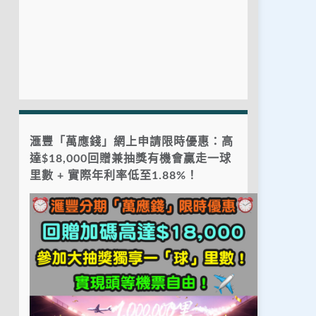
滙豐「萬應錢」網上申請限時優惠：高
達$18,000回贈兼抽獎有機會贏走一球
里數 + 實際年利率低至1.88%！