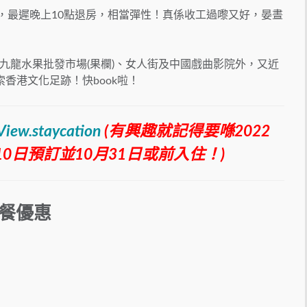
入住，最遲晚上10點退房，相當彈性！真係收工過嚟又好，晏晝
九龍水果批發市場(果欄)、女人街及中國戲曲影院外，又近
探索香港文化足跡！快book啦！
yView.staycation
(有興趣就記得要喺2022
0
日
預訂並10月31日或前入住！)
晚餐優惠