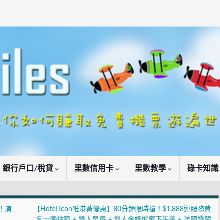
銀行戶口/稅貸
里數信用卡
里數教學
碌卡知
！演
【Hotel Icon唯港薈優惠】80分鐘限時搶！$1,888連服務費
包一晚住宿 + 雙人早餐 + 雙人金蜂悅蜜下午茶 + 法國嬌蘭