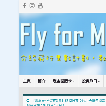
主頁
簡介
現金回贈卡
投資戶口
【洪嘉豪xMC演唱會】8月2日東亞信用卡優先開賣
唱會日期：9月2日至4日！