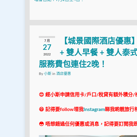
【城景國際酒店優惠】
7 月
27
+ 雙人早餐 + 雙人泰式
2022
服務費包連住2晚！
By
小斯
in
酒店優惠
😍 經小斯申請信用卡/戶口/稅貸有額外積分/
😆 記得要follow埋我
Instagram
睇我啲靚旅行
😳 唔想錯過任何優惠或消息，記得要訂閱我既