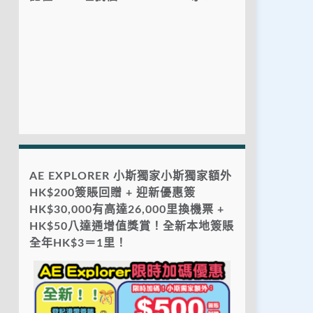
AE EXPLORER 小斯獨家小斯獨家額外
HK$200簽賬回贈 + 迎新優惠簽
HK$30,000有高達26,000里換機票 +
HK$50八達通增值獎賞！全新本地簽賬
全年HK$3＝1里！