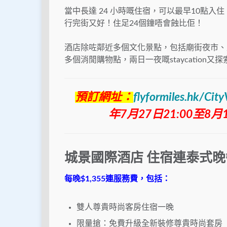
當中長達 24 小時嘅住宿，可以最早10點
行完街又好！住足24個鐘唔會蝕比佢！
酒店除咗鄰近多個文化景點，包括廟街夜市、
多個消閒購物點，兩日一夜嘅staycation又
預訂網址：
flyformiles.hk/Cit
年7月27日21:00
至8月1
城景國際酒店 住宿連泰式
每晚$1,355連服務費，包括：
雙人尊貴時尚客房住宿一晚
限量搶：免費升級全新裝修尊貴時尚套房