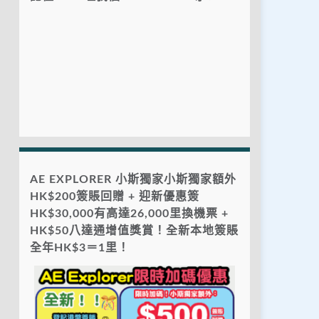
AE EXPLORER 小斯獨家小斯獨家額外
HK$200簽賬回贈 + 迎新優惠簽
HK$30,000有高達26,000里換機票 +
HK$50八達通增值獎賞！全新本地簽賬
全年HK$3＝1里！