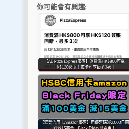
你可能會有興趣:
【AE Pizza Express優惠】消費滿HK$800可享
HK$120簽賬！每卡可享最多3次！
【滙豐信用卡Amazon優惠】用優惠碼減2,000日圓
或減15美金！Black Friday最岩用！