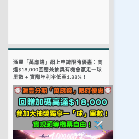
滙豐「萬應錢」網上申請限時優惠：高
達$18,000回贈兼抽獎有機會贏走一球
里數 + 實際年利率低至1.88%！