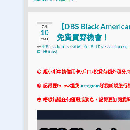
【DBS Black Amer
7 月
10
免費買野機會！
2021
By
小斯
in
Asia Miles 亞洲萬里通 - 信用卡 (AE American Expre
信用卡 (DBS)
😍 經小斯申請信用卡/戶口/稅貸有額外積分/
😆 記得要follow埋我
Instagram
睇我啲靚旅行
😳 唔想錯過任何優惠或消息，記得要訂閱我既