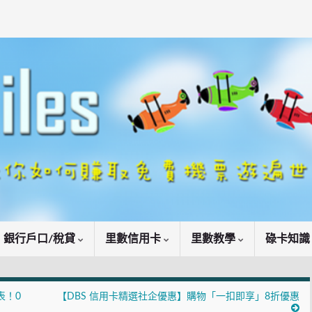
銀行戶口/稅貸
里數信用卡
里數教學
碌卡知
表！0
【DBS 信用卡精選社企優惠】購物「一扣即享」8折優惠