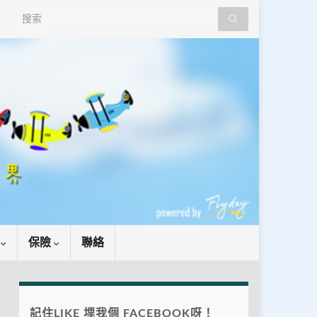
Search for:
識
保險
聯絡
記住LIKE 埋我個 FACEBOOK呀！