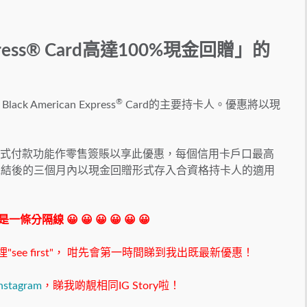
Express® Card高達100%現金回贈」的
®
American Express
Card的主要持卡人。優惠將以現
接觸式付款功能作零售簽賬以享此優惠，每個信用卡戶口最高
期完結後的三個月內以現金回贈形式存入合資格持卡人的適用
 我是一條分隔線 😀 😀 😀 😀 😀 😀
ee first"，
咁先會第一時間睇到我出既最新優惠！
nstagram
，睇我啲靚相同IG Story啦！