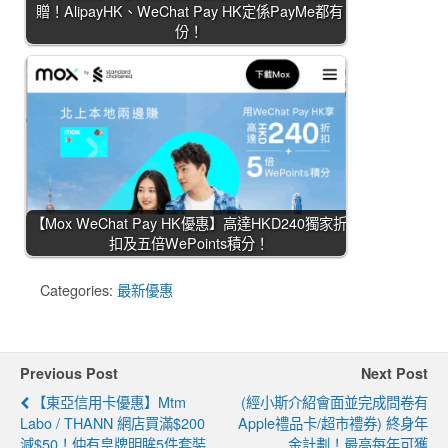
贈！AlipayHK、WeChat Pay HK定係PayMe都有
份！
【Mox WeChat Pay HK優惠】高達HKD240獨家折
扣及五倍WePoints積分！
Categories:
最新優惠
Previous Post
Next Post
【東亞信用卡優惠】mtm
(經小斯介紹會面並完成問卷有
Labo / THANN 網店買滿$200
Apple禮品卡/超市禮券) 終身年
減$50！仲有皇牌明眸5件套裝
金計劃！最高每年可獲