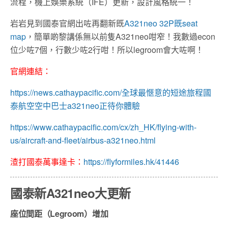
流程，機上娛樂系統（IFE）更新，設計風格統一！
岩岩見到國泰官網出咗再翻新既
A321neo 32P既seat
map
，簡單啲黎講係無以前隻A321neo咁窄！我數過econ
位少咗7個，行數少咗2行咁！所以legroom會大咗啊！
官網連結：
https://news.cathaypacific.com/全球最愜意的短途旅程國
泰航空空中巴士a321neo正待你體驗
https://www.cathaypacific.com/cx/zh_HK/flying-with-
us/aircraft-and-fleet/airbus-a321neo.html
渣打國泰萬事達卡：
https://flyformiles.hk/41446
國泰新A321neo大更新
座位間距（Legroom）增加