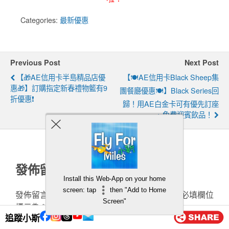
Categories:
最新優惠
Previous Post
Next Post
【🎁AE信用卡半島精品店優
【🍽️AE信用卡Black Sheep集
惠🎁】訂購指定新春禮物籃有9
團餐廳優惠🍽️】Black Series回
折優惠❗
歸！用AE白金卡可有優先訂座
+ 免費迎賓飲品！
發佈留言
Install this Web-App on your home
screen: tap
then "Add to Home
發佈留言必須填寫的電子郵件地址不會公開。
必填欄位
Screen"
標示為
*
追蹤小斯
留言
*