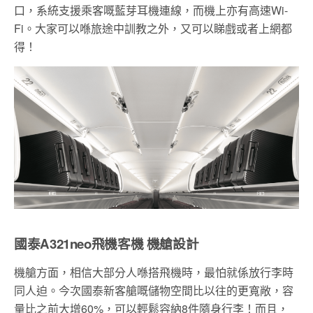
口，系統支援乘客嘅藍芽耳機連線，而機上亦有高速Wi-
Fi。大家可以喺旅途中訓教之外，又可以睇戲或者上網都
得！
國泰A321neo飛機客機 機艙設計
機艙方面，相信大部分人喺搭飛機時，最怕就係放行李時
同人迫。今次國泰新客艙嘅儲物空間比以往的更寬敞，容
量比之前大增60%，可以輕鬆容納8件隨身行李！而且，