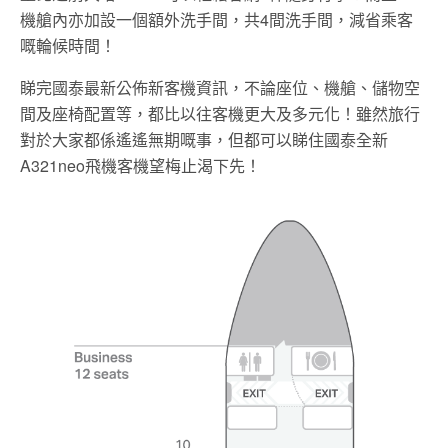
機艙內亦加設一個額外洗手間，共4間洗手間，減省乘客
嘅輪候時間！
睇完國泰最新公佈新客機資訊，不論座位、機艙、儲物空
間及座椅配置等，都比以往客機更大及多元化！雖然旅行
對於大家都係遙遙無期嘅事，但都可以睇住國泰全新
A321neo飛機客機望梅止渴下先！