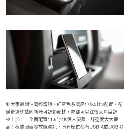
到大家最關注嘅經濟艙，紅灰色系嘅座位以3比3配置，配
備舒適枕墊同新嘅可調節頭枕，亦都可以往後大角度調
校！加上，全面配置11.6吋4K個人螢幕，舒適度大大提
高！根據國泰發放嘅資訊，所有座位都有USB-A或USB-C