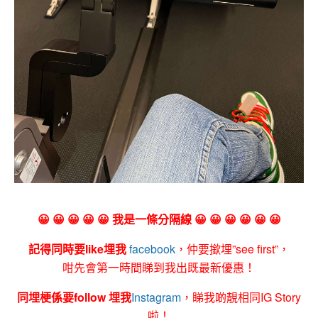
😀 😀 😀 😀 😀 我是一條分隔線 😀 😀 😀 😀 😀 😀
記得同時要like埋我
facebook
，仲要撳埋”see first”，
咁先會第一時間睇到我出既最新優惠！
同埋梗係要follow 埋我
Instagram
，睇我啲靚相同IG Story
啦！