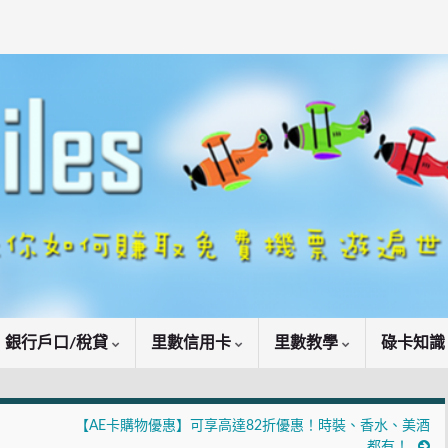
銀行戶口/稅貸
里數信用卡
里數教學
碌卡知
【AE卡購物優惠】可享高達82折優惠！時裝、香水、美酒
都有！