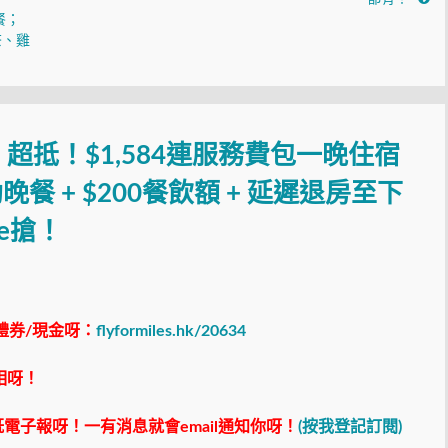
餐；
茶、雞
超抵！$1,584連服務費包一晚住宿
晚餐 + $200餐飲額 + 延遲退房至下
e搶！
禮券/現金呀：
flyformiles.hk/20634
相呀！
電子報呀！一有消息就會email通知你呀！
(按我登記訂閱)