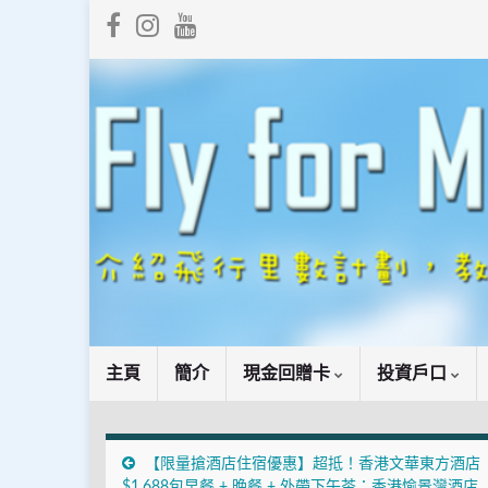
主頁
簡介
現金回贈卡
投資戶口
【限量搶酒店住宿優惠】超抵！香港文華東方酒店
$1,688包早餐 + 晚餐 + 外帶下午茶；香港愉景灣酒店