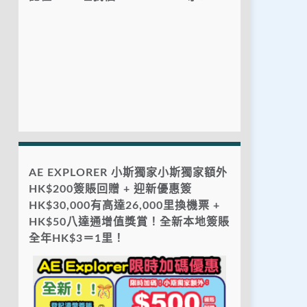
AE EXPLORER 小斯獨家小斯獨家額外
HK$200簽賬回贈 + 迎新優惠簽
HK$30,000有高達26,000里換機票 +
HK$50八達通增值獎賞！全新本地簽賬
全年HK$3＝1里！