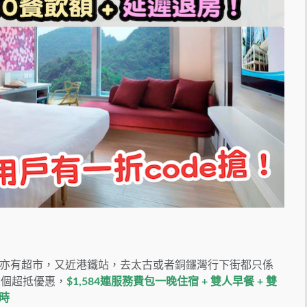
亦有超市，又近港鐵站，去太古或者銅鑼灣行下街都只係
有個超抵優惠，
$1,584連服務費包一晚住宿 + 雙人早餐 + 雙
3時