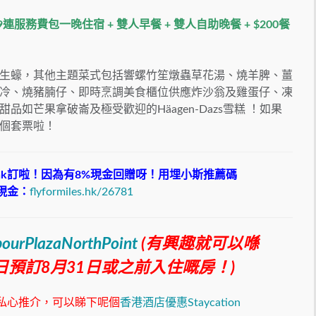
59連服務費包一晚住宿 + 雙人早餐 + 雙人自助晚餐 + $200餐
生蠔，其他主題菜式包括響螺竹笙燉蟲草花湯、燒羊脾、薑
冷、燒豬腩仔、即時烹調美食櫃位供應炸沙翁及雞蛋仔、凍
如芒果拿破崙及極受歡迎的Häagen-Dazs雪糕 ！如果
個套票啦！
bank訂啦！因為有8%現金回贈呀！用埋小斯推薦碼
0現金：
flyformiles.hk/26781
rbourPlazaNorthPoint
(有興趣就可以喺
11日預訂8月31日或之前入住嘅房！)
有乜私心推介，可以睇下呢個
香港酒店優惠Staycation