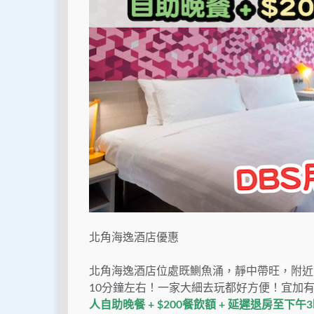
北角海逸酒店優惠
北角海逸酒店位處既鰂魚涌，靜中帶旺，附近
10分鐘左右！一家大細去玩都好方便！宜加
人自助晚餐 + $200餐飲額 + 延遲退房至下午