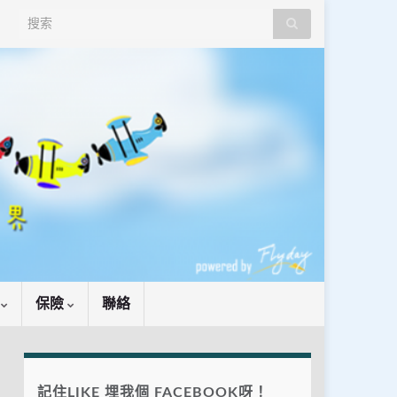
Search for:
識
保險
聯絡
記住LIKE 埋我個 FACEBOOK呀！