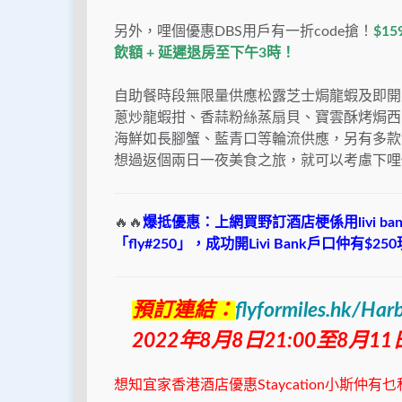
另外，哩個優惠DBS用戶有一折code搶！
$1
飲額 + 延遲退房至下午3時！
自助餐時段無限量供應松露芝士焗龍蝦及即開
蔥炒龍蝦拑、香蒜粉絲蒸扇貝、寶雲酥烤焗西
海鮮如長腳蟹、藍青口等輪流供應，另有多款甜品
想過返個兩日一夜美食之旅，就可以考慮下哩
🔥🔥
爆抵優惠：上網買野訂酒店梗係用livi 
「fly#250」，成功開Livi Bank戶口仲有$25
預訂連結：
flyformiles.hk/Ha
2022年8月8日21:00至8月
想知宜家香港酒店優惠Staycation小斯仲