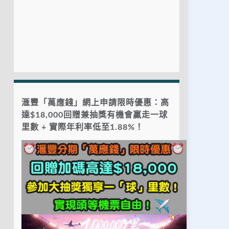
滙豐「萬應錢」網上申請限時優惠：高
達$18,000回贈兼抽獎有機會贏走一球
里數 + 實際年利率低至1.88%！