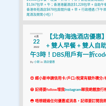
$1,067包早 + 午；香港港麗酒店$1,228包早 + 自助午
香港帝苑酒店$878包房間升級 + 早 + 行政禮遇 (下午
尾酒及開胃小吃)！
【北角海逸酒店優惠】
4 月
22
+ 雙人早餐 + 雙人自助
2022
午3時！DBS用戶有一折cod
By
小斯
in
酒店優惠
😍 經小斯申請信用卡/戶口/稅貸有額外積分/
😆 記得要follow埋我
Instagram
睇我啲靚旅行
😳 唔想錯過任何優惠或消息，記得要訂閱我既