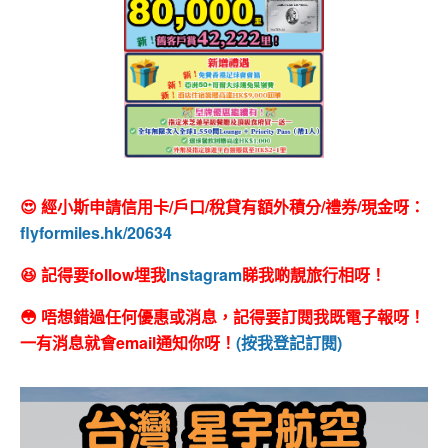
😍 經小斯申請信用卡/戶口/稅貸有額外積分/禮券/現金呀：
flyformiles.hk/20634
😆 記得要follow埋我
Instagram
睇我啲靚旅行相呀！
😳 唔想錯過任何優惠或消息，記得要訂閱我既電子報呀！
一有消息就會email通知你呀！
(按我登記訂閱)