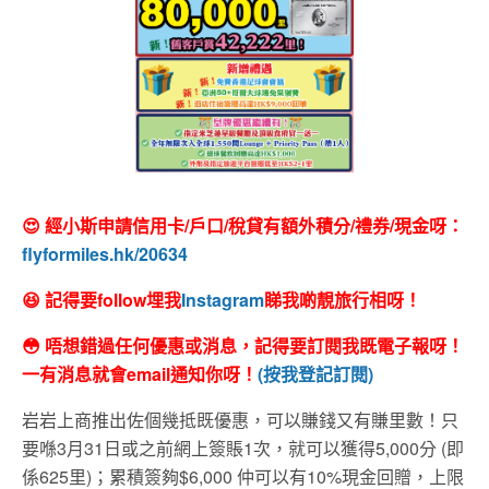
😍 經小斯申請信用卡/戶口/稅貸有額外積分/禮券/現金呀：
flyformiles.hk/20634
😆 記得要follow埋我
Instagram
睇我啲靚旅行相呀！
😳 唔想錯過任何優惠或消息，記得要訂閱我既電子報呀！
一有消息就會email通知你呀！
(按我登記訂閱)
岩岩上商推出佐個幾抵既優惠，可以賺錢又有賺里數！只
要喺3月31日或之前網上簽賬1次，就可以獲得5,000分 (即
係625里)；累積簽夠$6,000 仲可以有10%現金回贈，上限