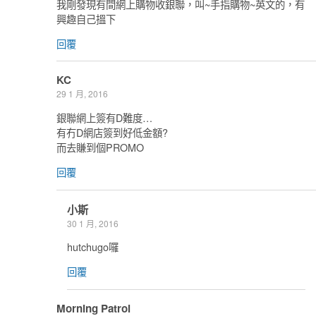
我剛發現有間網上購物收銀聯，叫~手指購物~英文的，有
興趣自己搵下
回覆
KC
29 1 月, 2016
銀聯網上簽有D難度…
有冇D網店簽到好低金額?
而去賺到個PROMO
回覆
小斯
30 1 月, 2016
hutchugo囉
回覆
Morning Patrol