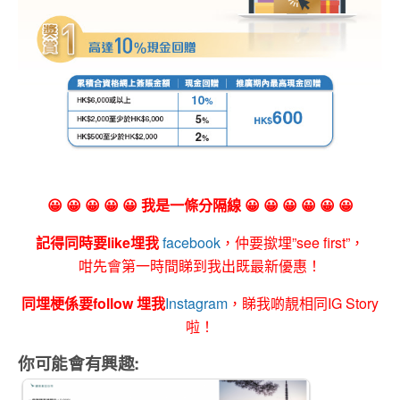
😀 😀 😀 😀 😀 我是一條分隔線 😀 😀 😀 😀 😀 😀
記得同時要like埋我
facebook
，仲要撳埋”see first”，
咁先會第一時間睇到我出既最新優惠！
同埋梗係要follow 埋我
Instagram
，睇我啲靚相同IG Story
啦！
你可能會有興趣: