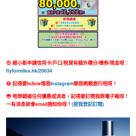
😍 經小斯申請信用卡/戶口/稅貸有額外積分/禮券/現金呀：
flyformiles.hk/20634
😆 記得要follow埋我
Instagram
睇我啲靚旅行相呀！
😳 唔想錯過任何優惠或消息，記得要訂閱我既電子報呀！
一有消息就會email通知你呀！
(按我登記訂閱)