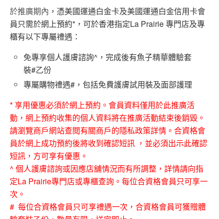
於推廣期內
，憑美國運通白金卡及美國運通白金信用卡會
員只需於網上預約*，可於香港指定La Prairie 專門店及專
櫃有以下專屬禮遇：
免專享個人護膚諮詢^，完成後有魚子精華體驗套
裝#乙份
專屬購物禮遇#，包括免費護膚試用裝及面部護理
* 享用優惠必須於網上預約。會員資料僅用於此推廣活
動，網上預約收集的個人資料將在推廣活動結束後銷毀。
請瀏覽商戶網站查閱有關商戶的隱私政策詳情。合資格會
員於網上成功預約後將收到確認短訊 ，並必須出示此確認
短訊，方可享有優惠。
^ 個人護膚諮詢或因應店舖情況而有所調整，詳情請向指
定La Prairie專門店或專櫃查詢。每位合資格會員只可享一
次。
# 每位合資格會員只可享禮遇一次，合資格會員可獲贈體