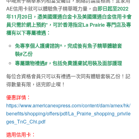
中嘅魚子精華系列相當受矚目，網絡討論度極高！宜家用
AE信用卡就可以體驗
魚子
精華嘅
力量，由
即日起至2022
年11月20日，憑美國運通白金卡及美國運通白金信用卡會
員只需於網上預約*，可於香港指定La Prairie 專門店及專
櫃有以下專屬禮遇：
免專享個人護膚諮詢^，
完成後有魚子精華體驗套
裝#乙份
專屬購物禮遇#，包括免費護膚試用裝及面部護理
每位合資格會員只可以有禮遇一次同有體驗套裝乙份！記
得數量有限，送完即止㗎！
優惠詳情：
https://www.americanexpress.com/content/dam/amex/hk/
benefits/shopping/offers/pdf/La_Prairie_shopping_privile
ges_TnC_Chi.pdf
適用信用卡：