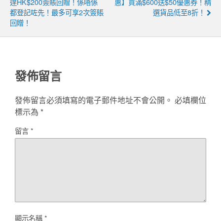
達HK$200簽賬回贈！係唔係
惠】買滿$600送$50優惠券！精
都登記咗先！最多可享2次簽賬
選貨品低至8折！
回贈！
發佈留言
發佈留言必須填寫的電子郵件地址不會公開。
必填欄位
標示為
*
留言
*
顯示名稱
*