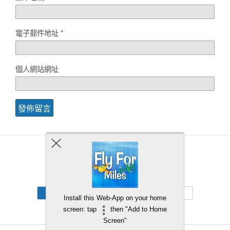
電子郵件地址
*
個人網站網址
Back to top
Mobile
Desktop
Install this Web-App on your home
screen: tap
then "Add to Home
Screen"