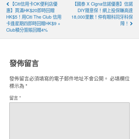
【Citi信用卡OK便利店優
【國泰 X Cigna信諾優惠】信諾
惠】買滿HK$20即時回贈
DIY隨意保！網上投保賺高達
HK$5！用Citi The Club 信用
18,000里數！仲有眼科同牙科保
卡逢星期四即時回贈HK$9 +
障！
Club積分簽賬回贈4%
發佈留言
發佈留言必須填寫的電子郵件地址不會公開。
必填欄位
標示為
*
留言
*