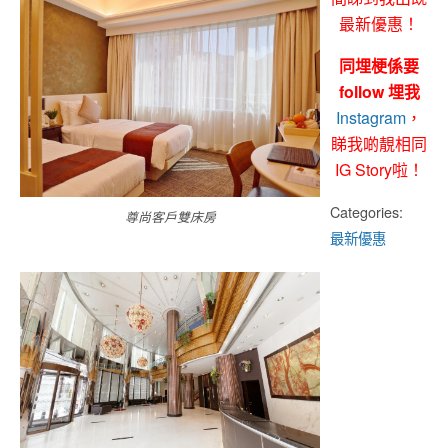
最新優惠！
同埋梗係要
follow 埋我
Instagram
，
睇我啲靚相同
IG Story啦！
Categories:
尊尚客戶雙床房
最新優惠