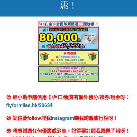
惠！
😍 經小斯申請信用卡/戶口/稅貸有額外積分/禮券/現金呀：
flyformiles.hk/20634
😆 記得要follow埋我
Instagram
睇我啲靚旅行相呀！
😳 唔想錯過任何優惠或消息，記得要訂閱我既電子報呀！