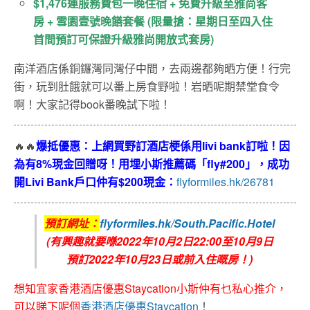
$1,476連服務費包一晚住宿 + 免費升級至雅尚客
房 + 雪園壹號晚饍套餐 (限量搶：星期日至四入住
首間預訂可保證升級雅尚開放式套房)
南洋酒店係銅鑼灣同灣仔中間，去兩邊都夠晒方便！行完
街，玩到肚餓就可以番上房食野啦！岩晒呢期禁堂食令
啊！大家記得book番晚試下啦！
🔥🔥
爆抵優惠：上網買野訂酒店梗係用livi bank訂啦！因
為有8%現金回贈呀！用埋小斯推薦碼「fly#200」，成功
開Livi Bank戶口仲有$200現金：
flyformiles.hk/26781
預訂網址：
flyformiles.hk/South.Pacific.Hotel
(有興趣就要喺2022年10月2日22:00至10月9日
預訂2022年10月23日或前入住嘅房！)
想知宜家香港酒店優惠Staycation小斯仲有乜私心推介，
可以睇下呢個
香港酒店優惠Staycation
！