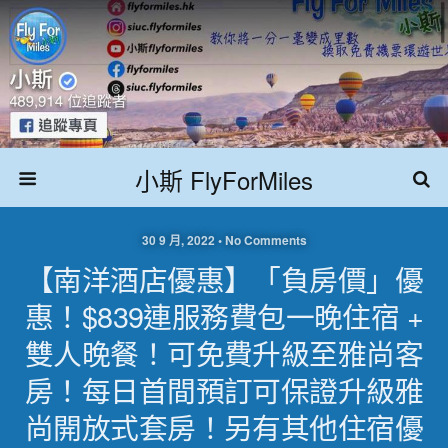
小斯 FlyForMiles
30 9 月, 2022 • No Comments
【南洋酒店優惠】「負房價」優
惠！$839連服務費包一晚住宿 +
雙人晚餐！可免費升級至雅尚客
房！每日首間預訂可保證升級雅
尚開放式套房！另有其他住宿優