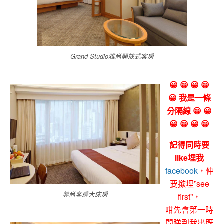
Grand Studio雅尚開放式客房
😀 😀 😀 😀
😀 我是一條
分隔線 😀 😀
😀 😀 😀 😀
記得同時要
like埋我
facebook
，仲
要撳埋”see
尊尚客房大床房
first”，
咁先會第一時
間睇到我出既