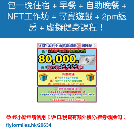
包一晚住宿 + 早餐 + 自助晚餐 +
NFT工作坊 + 尋寶遊戲 + 2pm退
房 + 虛擬健身課程！
😍 經小斯申請信用卡/戶口/稅貸有額外積分/禮券/現金呀：
flyformiles.hk/20634