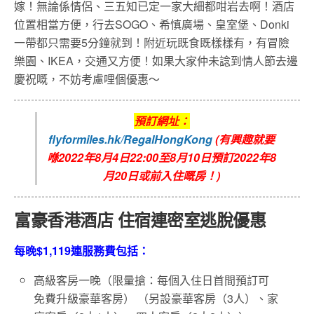
嫁！無論係情侶、三五知已定一家大細都咁岩去啊！酒店
位置相當方便，行去SOGO、希慎廣場、皇室堡、Donki
一帶都只需要5分鐘就到！附近玩既食既樣樣有，有冒險
樂園、IKEA，交通又方便！如果大家仲未諗到情人節去邊
慶祝嘅，不妨考慮哩個優惠～
預訂網址：
flyformiles.hk/RegalHongKong
(有興趣就要
喺2022年8月4日22:00至8月10日預訂2022年8
月20日或前入住嘅房！)
富豪香港酒店 住宿連密室逃脫優惠
每晚$1,119連服務費包括：
高級客房一晚（限量搶：每個入住日首間預訂可
免費升級豪華客房） （另設豪華客房（3人）、家