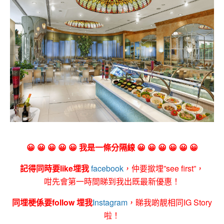
😀 😀 😀 😀 😀 我是一條分隔線 😀 😀 😀 😀 😀 😀
記得同時要like埋我
facebook
，仲要撳埋”see first”，
咁先會第一時間睇到我出既最新優惠！
同埋梗係要follow 埋我
Instagram
，睇我啲靚相同IG Story
啦！