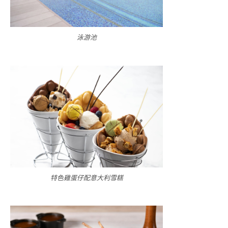
泳游池
特色雞蛋仔配意大利雪糕