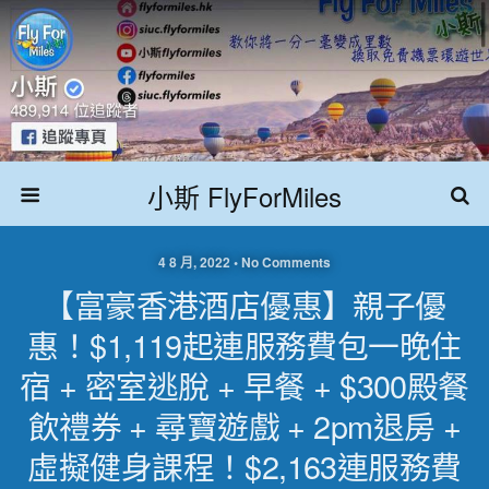
小斯 FlyForMiles
4 8 月, 2022 • No Comments
【富豪香港酒店優惠】親子優
惠！$1,119起連服務費包一晚住
宿 + 密室逃脫 + 早餐 + $300殿餐
飲禮券 + 尋寶遊戲 + 2pm退房 +
虛擬健身課程！$2,163連服務費