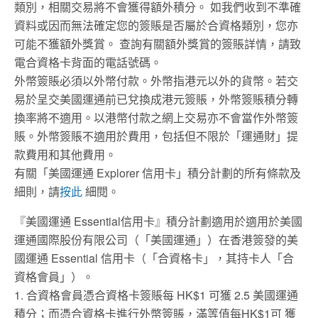
類別，相關交易將不會獲得額外積分。 如我們收到不準確
資料或因而無法確定您的簽賬是否屬於合資格類別，您亦
可能不獲額外獎賞。 查詢有關額外獎賞的簽賬詳情，請致
電合資格卡背面的電話號碼。
外幣簽賬必須以外幣付款。外幣指港元以外的貨幣。若交
易於呈交美國運通前已兌換成港元簽賬，外幣簽賬積分轉
換率將不適用。以港幣付款之網上交易亦不會當作外幣簽
賬。外幣簽賬不適用於費用，包括但不限於「運通財」提
款費用和其他費用。
有關「美國運通 Explorer 信用卡」積分計劃的所有條款及
細則，請
按此
細閱。
『美國運通 Essential信用卡』積分計劃適用於適用於美國
運通國際股份有限公司（「美國運通」）在香港簽發的美
國運通 Essential 信用卡（「合資格卡」，其持卡人「合
資格會員」）。
1. 合資格會員憑合資格卡簽賬每 HK$1 可獲 2.5 美國運通
積分；而憑合資格卡進行外幣簽賬，滿等值每HK$1可 獲