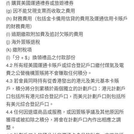
(f) 購買美國運通禮券或旅遊禮券
(g) 因不能兌現支票而收取之費用
(h) 財務費用（包括金卡備用信貸的費用及運通信用卡賬戶
的財務費用）
(i) 過期繳款附加費及追討欠賬的費用
(j) 海外簽賬退稅
(k) 繳附稅項
(l)「分 + $」換領禮品之付款部份
4.2 所有經美國運通卡賬戶或綜合登記戶口繳付煤氣及電
費之公營機構簽賬將不會賺取任何積分。
4.3 若會員同時持有從香港發出的港元及美元基本卡賬
戶，積分將分別累積於兩個獨立的計劃戶口：港元計劃戶
口包括所有港元綜合登記戶口，而美元計劃戶口則包括所
有美元綜合登記戶口。
4.4 任何因退還商品或服務，或因簽賬爭議及其他原因所
獲得或被扣除之積分，將會在計劃戶口內作出相應之調
整。