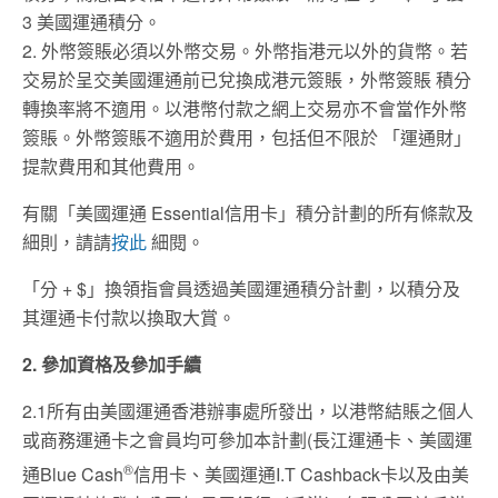
3 美國運通積分。
2. 外幣簽賬必須以外幣交易。外幣指港元以外的貨幣。若
交易於呈交美國運通前已兌換成港元簽賬，外幣簽賬 積分
轉換率將不適用。以港幣付款之網上交易亦不會當作外幣
簽賬。外幣簽賬不適用於費用，包括但不限於 「運通財」
提款費用和其他費用。
有關「美國運通 Essential信用卡」積分計劃的所有條款及
細則，請請
按此
細閱。
「分 + $」換領指會員透過美國運通積分計劃，以積分及
其運通卡付款以換取大賞。
2. 參加資格及參加手續
2.1所有由美國運通香港辦事處所發出，以港幣結賬之個人
或商務運通卡之會員均可參加本計劃(長江運通卡、美國運
®
通Blue Cash
信用卡、美國運通I.T Cashback卡以及由美