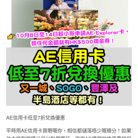
AE信用卡低至7折兌換優惠
平時用AE信用卡買嘢嘅你，相信都儲落唔少嘅積分！如果