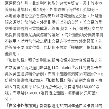
運通積分計劃，此計劃可換取外遊常客獎賞，憑卡於本地
簽賬每港幣$1可獲2.5分，外幣簽賬每港幣$1可獲3分。
本地簽賬指在位於香港的商戶以港幣簽賬之交易。外幣簽
賬必須以外幣付款。外幣指港元以外的貨幣。若交易於呈
交美國運通前已兌換成港元簽賬(例如，商戶於進行交易地
點提供將簽賬兌換成港幣的選項)，海外簽賬積分獎賞率將
不適用。以港幣付款之網上交易亦不會當作外幣簽賬。外
幣簽賬不適用於付費，包括但不限於「運通財」提款和其
他費用。
『加倍加賞』積分計劃指包括可換領外遊常客獎賞及非外
®
遊常客禮品而只適用於其他非Centurion
及非商務金卡會
員的美國運通積分計劃，而憑卡簽賬每港幣$1可獲2分。2
倍積分優惠適用於加入
『加倍加賞』
積分計劃之會員，由
加入計劃後起每12個月內憑卡簽付之首港幣$160,000簽
賬；而港幣$160,001及其後之簽賬，每港幣$1只可獲1
分。
『白金卡外幣加賞』
計劃指適用於美國運通白金卡會員的