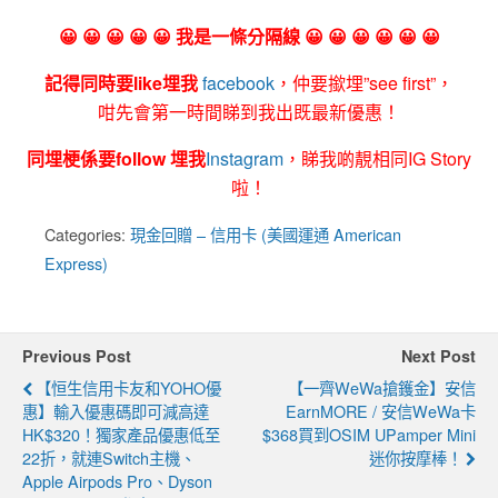
😀 😀 😀 😀 😀 我是一條分隔線 😀 😀 😀 😀 😀 😀
記得同時要like埋我
facebook
，仲要撳埋”see first”，
咁先會第一時間睇到我出既最新優惠！
同埋梗係要follow 埋我
Instagram
，睇我啲靚相同IG Story
啦！
Categories:
現金回贈 – 信用卡 (美國運通 American
Express)
Previous Post
Next Post
【恒生信用卡友和YOHO優
【一齊WeWa搶鑊金】安信
惠】輸入優惠碼即可減高達
EarnMORE / 安信WeWa卡
HK$320！獨家產品優惠低至
$368買到OSIM UPamper Mini
22折，就連Switch主機、
迷你按摩棒！
Apple Airpods Pro、Dyson