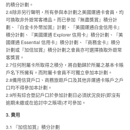
的積分計劃。
2.6除非另行聲明，所有參與本計劃之美國運通卡會員，均
可換取非外遊常客禮品。而已參加『無盡獎賞』積分計
劃、『白金卡外幣加賞』計劃、『美國運通白金信用卡』
積分計劃、『美國運通 Explorer 信用卡』積分計劃、『美
國運通 Essential 信用卡』積分計劃、『商務金卡』積分
計劃或『加倍加賞』積分計劃之會員亦可選擇換取外遊常
客獎賞。
2.7任何附屬卡所取得之積分，將自動歸於所屬之基本卡賬
戶名下所擁有。而附屬卡會員不可獨立參加本計劃。
2.8備用信貸戶口、商務旅遊戶口及其他非運通卡賬戶之戶
口均不得參加本計劃。
2.9所有綜合登記戶口於參加計劃日必須狀況良好(即沒有
逾期未繳或在追討中之賬項)才可參加。
3. 費用
3.1 『加倍加賞』積分計劃