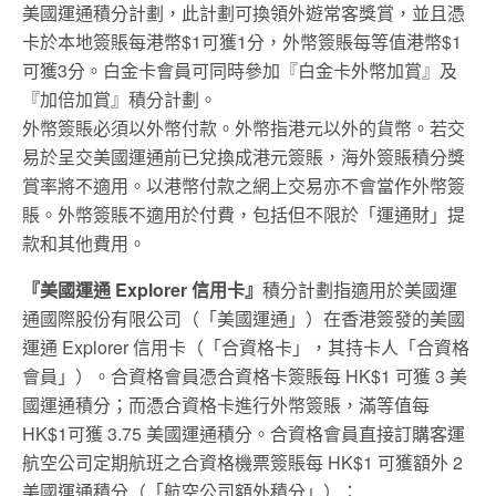
美國運通積分計劃，此計劃可換領外遊常客獎賞，並且憑
卡於本地簽賬每港幣$1可獲1分，外幣簽賬每等值港幣$1
可獲3分。白金卡會員可同時參加『白金卡外幣加賞』及
『加倍加賞』積分計劃。
外幣簽賬必須以外幣付款。外幣指港元以外的貨幣。若交
易於呈交美國運通前已兌換成港元簽賬，海外簽賬積分獎
賞率將不適用。以港幣付款之網上交易亦不會當作外幣簽
賬。外幣簽賬不適用於付費，包括但不限於「運通財」提
款和其他費用。
『美國運通 Explorer 信用卡』
積分計劃指適用於美國運
通國際股份有限公司（「美國運通」）在香港簽發的美國
運通 Explorer 信用卡（「合資格卡」，其持卡人「合資格
會員」）。合資格會員憑合資格卡簽賬每 HK$1 可獲 3 美
國運通積分；而憑合資格卡進行外幣簽賬，滿等值每
HK$1可獲 3.75 美國運通積分。合資格會員直接訂購客運
航空公司定期航班之合資格機票簽賬每 HK$1 可獲額外 2
美國運通積分（「航空公司額外積分」）：