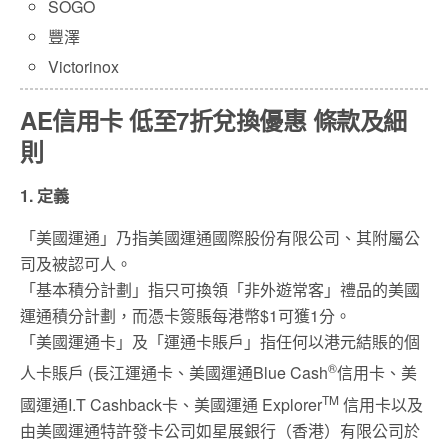
SOGO
豐澤
Victorinox
AE信用卡 低至7折兌換優惠 條款及細
則
1. 定義
「美國運通」乃指美國運通國際股份有限公司、其附屬公
司及被認可人。
「基本積分計劃」指只可換領「非外遊常客」禮品的美國
運通積分計劃，而憑卡簽賬每港幣$1可獲1分。
「美國運通卡」及「運通卡賬戶」指任何以港元結賬的個
®
人卡賬戶 (長江運通卡、美國運通Blue Cash
信用卡、美
TM
國運通I.T Cashback卡、美國運通 Explorer
信用卡以及
由美國運通特許發卡公司如星展銀行（香港）有限公司於