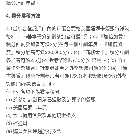
積分計劃年費。
4. 積分累積方法
4.1當綜合登記戶口內的每張合資格美國運通卡簽賬每滿港
幣$1，(a)基本積分計劃參加者可獲1分；(b)『加倍加賞』
積分計劃參加者可獲2分(在每一個計劃年度，『加倍加
賞』積分最高可獲320,000分)；(c) 『商務金卡』積分計劃
參加者可獲2.5分(本地港幣簽賬) / 3分(外幣簽賬); (d)『白
金卡外幣加賞』計劃參加者之外幣簽賬可獲3分；(e) 『無
盡獎賞』積分計劃參加者可獲1.5分(本地簽賬)及3分(外幣
簽賬)而不設最高上限。
但下列各項不能獲得積分：
(a) 於參加計劃日前已過數及計算了的簽賬
(b) 美國運通卡年費
(c) 金卡備用信貸及其他現金透支
(d) 運通財
(e) 購買美國運通旅行支票