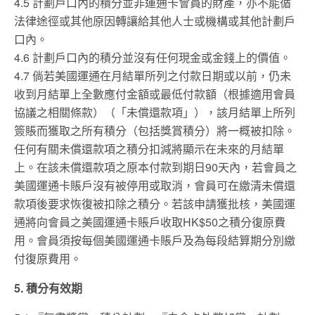
4.5 計劃戶口內的積分並非運通卡會員的財產，亦不能循
法律途徑或其他原因轉讓給其他人士或機構或其他計劃戶
口內。
4.6 計劃戶口內的積分並沒有任何現金或金錢上的價值。
4.7 倘若美國運通在月結單所列之付款日期或以前，仍未
收到月結單上全數應付金額或最低付款額（根據適用會員
協議之相關條款）（「未償還款項」），該月結單上所列
簽賬而獲取之所有積分（包括獎賞積分）將一概被扣除。
任何有關未償還款項之積分扣減將顯示在未來的月結單
上。在該未償還款項之原本付款到期日90天內，若會員之
美國運通卡賬戶沒有被停用或取消，會員可在繳清未償還
款項後要求恢復被扣除之積分。若該申請獲批核，美國運
通將向會員之美國運通卡賬戶收取HK$50之積分復原費
用。會員須按每個美國運通卡賬戶及為每段結算期分別繳
付復原費用。
5. 積分有效期