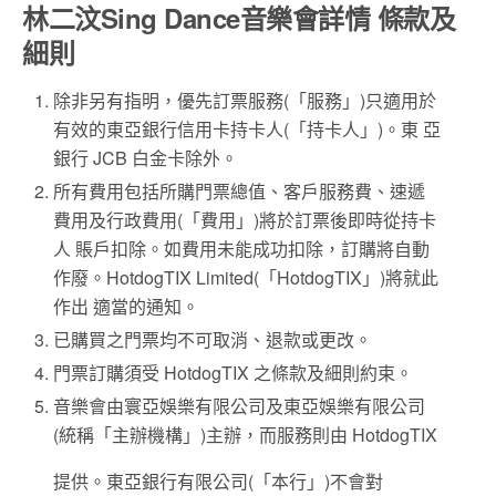
林二汶
Sing
Dance
音樂
會
詳情 條款及
細則
除非另有指明，優先訂票服務(「服務」)只適用於
有效的東亞銀行信用卡持卡人(「持卡人」)。東 亞
銀行 JCB 白金卡除外。
所有費用包括所購門票總值、客戶服務費、速遞
費用及行政費用(「費用」)將於訂票後即時從持卡
人 賬戶扣除。如費用未能成功扣除，訂購將自動
作廢。HotdogTIX Limited(「HotdogTIX」)將就此
作出 適當的通知。
已購買之門票均不可取消、退款或更改。
門票訂購須受 HotdogTIX 之條款及細則約束。
音樂會由寰亞娛樂有限公司及東亞娛樂有限公司
(統稱「主辦機構」)主辦，而服務則由 HotdogTIX
提供。東亞銀行有限公司(「本行」)不會對