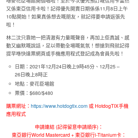
喺麥花臣場館開個唱啦！至於今次優先預訂嘅信用卡當然
又係東亞信用卡啦！記得優先開賣日期係係11月8日上午
10點開始！如果真係想去嘅朋友，就記得要申請返張先
啦！
林二汶只靠她一把清澈有力量嘅聲音，再加上佢真誠、感
動又幽默嘅說話，足以帶動全場嘅氣氛！想搶到飛就記得
提早喺快達票網頁或手機應用程式登記成為會員先啦！
日期：2021年12月24日晚上9時45分、12月25 –
26日晚上8時正
地點：麥花臣場館
票價：$680/$480
購票網址：
https://www.hotdogtix.com
或 HotdogTIX手機
應用程式
申請連結 (記得留意申請順序)：
東亞銀行World Mastercard + 東亞銀行i-Titanium卡：