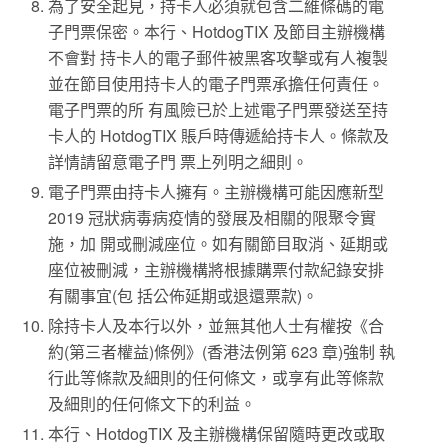
為了安全起見，持卡人必須就包含二維條碼的電
子門票保密。本行、HotdogTIX 及節目主辦機構
不會對 持卡人的電子郵件被黑客攻擊或有人複製
並在節目使用持卡人的電子門票承擔任何責任。
電子門票的所 有風險已於上述電子門票發送至持
卡人的 HotdogTIX 賬戶時傳遞給持卡人。條款及
詳情請留意電子門 票上列明之細則。
電子門票由持卡人擁有。主辦機構可能因應新型
2019 冠狀病毒病疫情的發展及相關的限聚令實
施，加 開或刪減座位。如有關節目取消、延期或
座位被刪減，主辦機構將根據購票付款紀錄安排
有關事宜(包 括公佈延期或退還票款)。
除持卡人及本行以外，並無其他人士有權按《合
約(第三者權益)條例》(香港法例第 623 章)強制 執
行此等條款及細則的任何條文，或享有此等條款
及細則的任何條文下的利益。
本行、HotdogTIX 及主辦機構保留隨時更改或取