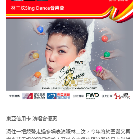
東亞信用卡 演唱會優惠
憑住一把靚聲走過多場表演嘅林二汶，今年將於聖誕又再