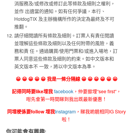
消服務及/或修改或修訂此等條款及細則之權利，
並作 出適當的通知。如有任何爭議，本行、
HotdogTIX 及主辦機構所作的決定為最終及不可
推翻。
請仔細閱讀所有條款及細則。訂票人有責任閱讀
並理解這些條款及細則以及任何附帶的風險，義
務和責 任。通過購買/使用門票和/或進入場地，訂
票人同意這些條款及細則的約束。如中文版本和
英文版本不 一致，將以中文版本為準。
😀 😀 😀 😀 😀 我是一條分隔線 😀 😀 😀 😀 😀 😀
記得同時要like埋我
facebook
，仲要撳埋”see first”，
咁先會第一時間睇到我出既最新優惠！
同埋梗係要follow 埋我
Instagram
，睇我啲靚相同IG Story
啦！
你可能會有興趣: