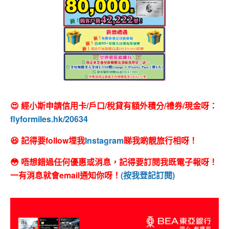
😍 經小斯申請信用卡/戶口/稅貸有額外積分/禮券/現金呀：
flyformiles.hk/20634
😆 記得要follow埋我
Instagram
睇我啲靚旅行相呀！
😳 唔想錯過任何優惠或消息，記得要訂閱我既電子報呀！
一有消息就會email通知你呀！
(按我登記訂閱)