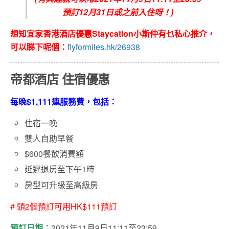
預訂12月31日或之前入住呀！)
想知宜家香港酒店優惠Staycation小斯仲有乜私心推介，
可以睇下呢個：
flyformiles.hk/26938
帝都酒店 住宿優惠
每晚$1,111連服務費，包括：
住宿一晚
雙人自助早餐
$600餐飲消費額
延遲退房至下午1時
房型可升級至高級房
# 頭2個預訂可用HK$111預訂
預訂日期：
2021年11月9日11:11至23:59