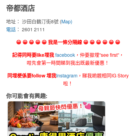
帝都酒店
地址：
沙田白鶴汀街8號 (
Map)
電話
：
2601 2111
😀 😀 😀 😀 😀 我是一條分隔線 😀 😀 😀 😀 😀 😀
記得同時要like埋我
facebook
，仲要撳埋”see first”，
咁先會第一時間睇到我出既最新優惠！
同埋梗係要follow 埋我
Instagram
，睇我啲靚相同IG Story
啦！
你可能會有興趣: