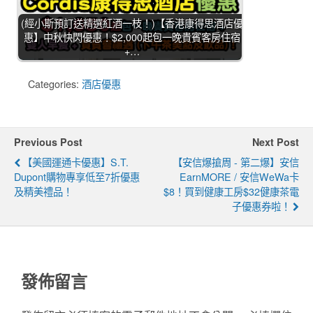
(經小斯預訂送精選紅酒一枝！)【香港康得思酒店優
惠】中秋快閃優惠！$2,000起包一晚貴賓客房住宿
+…
Categories:
酒店優惠
Previous Post
Next Post
【美國運通卡優惠】S.T.
【安信爆搶周 - 第二爆】安信
Dupont購物專享低至7折優惠
EarnMORE / 安信WeWa卡
及精美禮品！
$8！買到健康工房$32健康茶電
子優惠券啦！
發佈留言