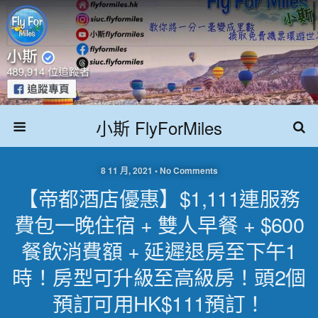
小斯 FlyForMiles
8 11 月, 2021 • No Comments
【帝都酒店優惠】$1,111連服務
費包一晚住宿 + 雙人早餐 + $600
餐飲消費額 + 延遲退房至下午1
時！房型可升級至高級房！頭2個
預訂可用HK$111預訂！