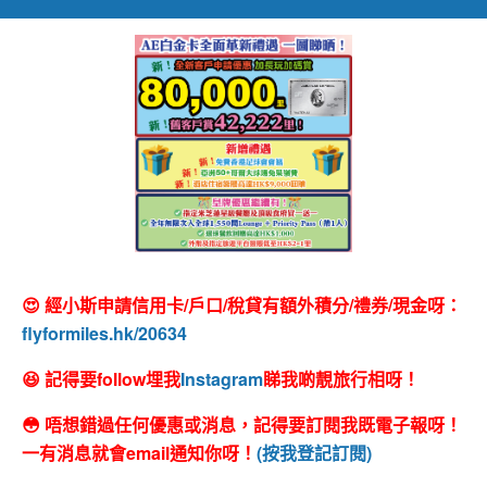
😍 經小斯申請信用卡/戶口/稅貸有額外積分/禮券/現金呀：
flyformiles.hk/20634
😆 記得要follow埋我
Instagram
睇我啲靚旅行相呀！
😳 唔想錯過任何優惠或消息，記得要訂閱我既電子報呀！
一有消息就會email通知你呀！
(按我登記訂閱)