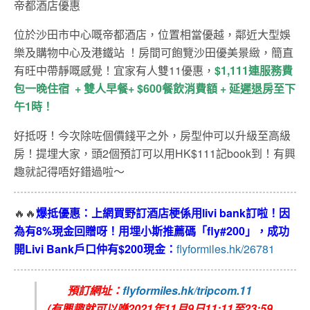
帝都酒店優惠
位於沙田市中心嘅帝都酒店，位置相當優越，鄰近大型娛
樂及購物中心及港鐵站 ！房間可飽覽沙田優美景緻，簡直
有旺中帶靜嘅感覺！宜家有人雙11優惠，
$1,111連服務費
包一晚住宿 + 雙人早餐+ $600餐飲消費額 + 延遲退房至下
午1時！
好抵呀！今次除咗個價錢平之外，房型仲可以升級至高級
房！提埋大家，頭2個預訂可以用HK$111記book到！有興
趣就記得唔好錯過啦～
🔥🔥
爆抵優惠：上網買野訂酒店梗係用livi bank訂啦！因
為有8%現金回贈呀！用埋小斯推薦碼「fly#200」，成功
開Livi Bank戶口仲有$200現金：
flyformiles.hk/26781
預訂網址：
flyformiles.hk/tripcom.11
(有興趣就可以喺2021年11月9日11:11至23:59