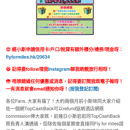
😍 經小斯申請信用卡/戶口/稅貸有額外積分/禮券/現金呀：
flyformiles.hk/20634
😆 記得要follow埋我
Instagram
睇我啲靚旅行相呀！
😳 唔想錯過任何優惠或消息，記得要訂閱我既電子報呀！
一有消息就會email通知你呀！
(按我登記訂閱)
各位Fans, 大家有福了！大約兩個月前小斯咪同大家介紹
佐一個網TopCashBack可以refund返啲酒店網既
commission俾大家既，前幾日小斯岩岩同TopCashBack
既負責人溝通過，佢除佐每個星期會直接同Fly for miles提