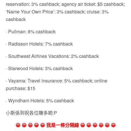
reservation: 3% cashback; agency air ticket: $5 cashback;
‘Name Your Own Price’: 3% cashback; cruise: 3%
cashback
· Pullman: 8% cashback
· Radisson Hotels: 7% cashback
· Southwest Airlines Vacations: 2% cashback
· Starwood Hotels: 3% cashback
· Vayama: Travel insurance: 5% cashback; online
purchase: $15
· Wyndham Hotels: 5% cashback
小斯係到祝各位賺多啲:P
😀 😀 😀 😀 😀 我是一條分隔線 😀 😀 😀 😀 😀 😀