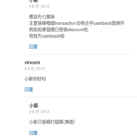
小斯
3 8 月, 2013
應該冇乜關係
主要係睇嗰個transaction合唔合乎cashback既條件
例如如果個價已經係discount佐
咁就冇cashback啦
回覆
vincent
3 8 月, 2013
小斯你好叻
回覆
小斯
3 8 月, 2013
小斯只係精打細算(掩面）
回覆