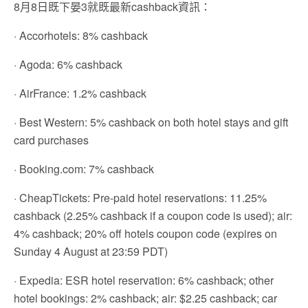
8月8日既下晏3就既最新cashback資訊：
· Accorhotels: 8% cashback
· Agoda: 6% cashback
· AirFrance: 1.2% cashback
· Best Western: 5% cashback on both hotel stays and gift
card purchases
· Booking.com: 7% cashback
· CheapTickets: Pre-paid hotel reservations: 11.25%
cashback (2.25% cashback if a coupon code is used); air:
4% cashback; 20% off hotels coupon code (expires on
Sunday 4 August at 23:59 PDT)
· Expedia: ESR hotel reservation: 6% cashback; other
hotel bookings: 2% cashback; air: $2.25 cashback; car