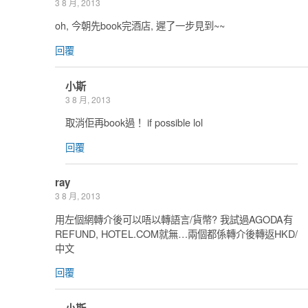
3 8 月, 2013
oh, 今朝先book完酒店, 遲了一步見到~~
回覆
小斯
3 8 月, 2013
取消佢再book過！ if possible lol
回覆
ray
3 8 月, 2013
用左個網轉介後可以唔以轉語言/貨幣? 我試過AGODA有
REFUND, HOTEL.COM就無…兩個都係轉介後轉返HKD/
中文
回覆