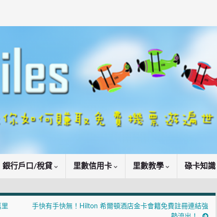
銀行戶口/稅貸
里數信用卡
里數教學
碌卡知
萬里
手快有手快無！Hilton 希爾頓酒店金卡會籍免費註冊連結強
勢流出！