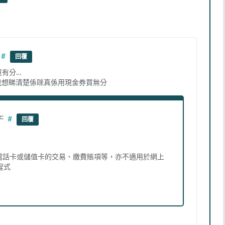
#
回覆
沒有分…
on嗎?我想睇清楚係咪真係用現金券買無分
午
#
回覆
、電話卡或儲值卡的交易、繳費賬項等，亦不適用於網上
程式