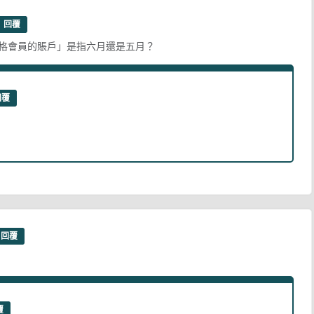
回覆
資格會員的賬戶」是指六月還是五月？
回覆
回覆
覆