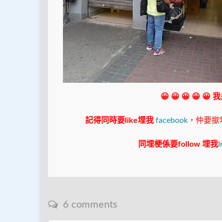
😀 😀 😀 😀 😀
記得同時要like埋我
facebook
，仲要撳埋"s
同埋梗係要follow 埋我
I
6 comments