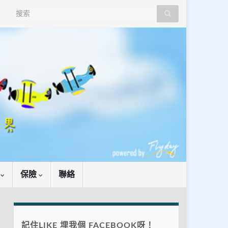
Search for:
識
保險
聯絡
記住LIKE 埋我個 FACEBOOK呀！