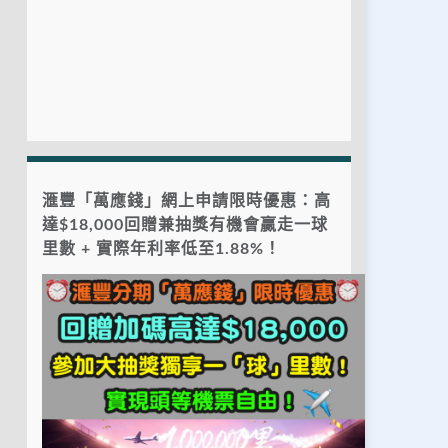
滙豐「萬應錢」網上申請限時優惠：高
達$18,000回贈兼抽獎有機會贏走一球
里數 + 實際年利率低至1.88%！