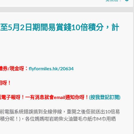
日至5月2日期間易賞錢10倍積分，計
禮券/現金呀：
flyformiles.hk/20634
相呀！
電子報呀！一有消息就會email通知你呀！
(按我登記訂閱)
前電腦系統錯誤搞到全線停線，重開之後佢就送出10倍易
用卡積分呢！)，各位媽媽咁岩啲柴火油鹽毛巾紙巾M巾用晒