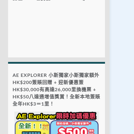
AE EXPLORER 小斯獨家小斯獨家額外
HK$200簽賬回贈 + 迎新優惠簽
HK$30,000有高達26,000里換機票 +
HK$50八達通增值獎賞！全新本地簽賬
全年HK$3＝1里！