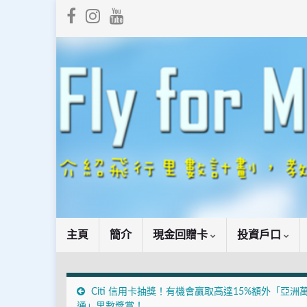
主頁
簡介
現金回贈卡
投資戶口
Citi 信用卡抽獎！有機會贏取高達15%額外「亞洲
通」里數獎賞！