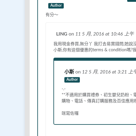
Author
有分～
LING
on
11 5 月, 2016
at 10:46 上午
我用現金券買,無分丫 我打去易賞錢問,她說
小斯,你有這個優惠的terms & conditi
小斯
on
12 5 月, 2016
at 3:21 上
Author
-.-
**不適用於購買禮券、初生嬰兒奶粉
購物、電話、傳真訂購服務及百佳應用
咪寫佐囉