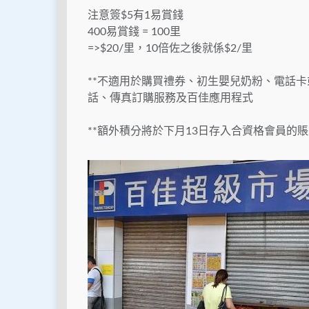
注意簽$5有1易賞錢
400易賞錢 = 100里
=>$20/里，10倍佐之後就係$2/里
**不適用於購買禮券、初生嬰兒奶粉、電話
話、傳真訂購服務及百佳應用程式
**額外積分將於下月13日存入合資格會員的