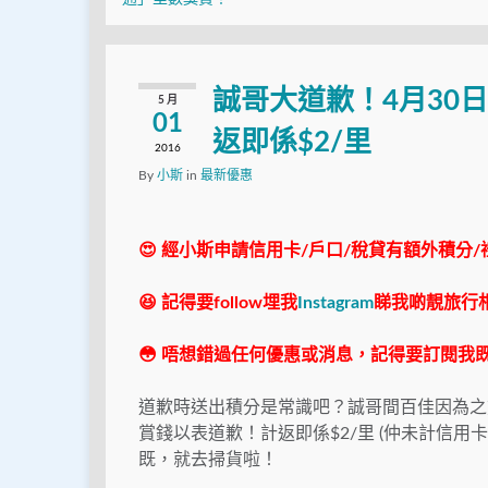
誠哥大道歉！4月30
5 月
01
返即係$2/里
2016
By
小斯
in
最新優惠
😍 經小斯申請信用卡/戶口/稅貸有額外積分/
😆 記得要follow埋我
Instagram
睇我啲靚旅行
😳 唔想錯過任何優惠或消息，記得要訂閱我既
道歉時送出積分是常識吧？誠哥間百佳因為之
賞錢以表道歉！計返即係$2/里 (仲未計信
既，就去掃貨啦！