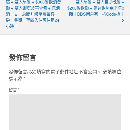
宿 + 雙人早餐 + $300餐飲消費
雙人早餐 + 雙人自助晚餐 +
額 + 雙人蝦塔及蒜蓉包 + 氣泡
$200餐飲額 + 延遲退房至下午3
酒一支！房間升級至豪華客
時！DBS用戶有一折code搶！
房！星期一至四入住可住足24
小時！
發佈留言
發佈留言必須填寫的電子郵件地址不會公開。
必填欄位
標示為
*
留言
*