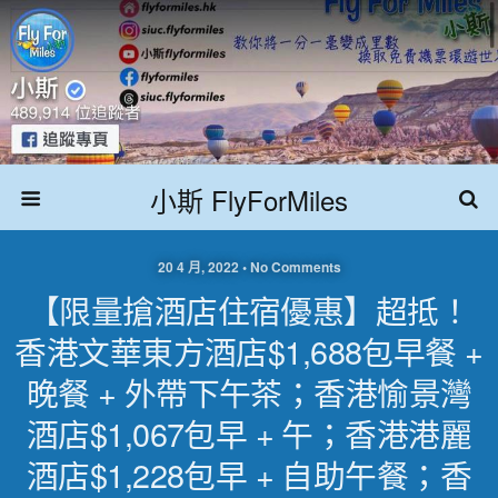
小斯 FlyForMiles
20 4 月, 2022 • No Comments
【限量搶酒店住宿優惠】超抵！
香港文華東方酒店$1,688包早餐 +
晚餐 + 外帶下午茶；香港愉景灣
酒店$1,067包早 + 午；香港港麗
酒店$1,228包早 + 自助午餐；香