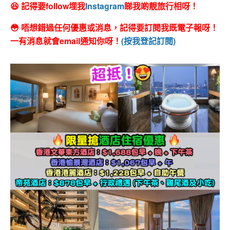
😆 記得要follow埋我
Instagram
睇我啲靚旅行相呀！
😳 唔想錯過任何優惠或消息，記得要訂閱我既電子報呀！
一有消息就會email通知你呀！
(按我登記訂閱)