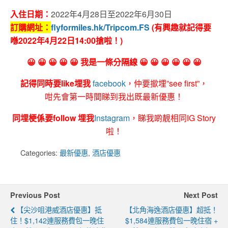
入住日期：
2022年4
月28
日
至2022年6
月30日
訂購網址：
flyformiles.hk/Tripcom.FS
(有興趣就記得要
喺2022年4月22日14:00搶啦！)
😀 😀 😀 😀 😀 我是一條分隔線 😀 😀 😀 😀 😀 😀
記得同時要like埋我
facebook
，仲要撳埋”see first”，
咁先會第一時間睇到我出既最新優惠！
同埋梗係要follow 埋我
Instagram
，睇我啲靚相同IG Story
啦！
Categories:
最新優惠
,
酒店優惠
Previous Post
Next Post
【尖沙咀港威酒店優惠】抵
【北角海逸酒店優惠】超抵！
住！$1,142連服務費包一晚住
$1,584連服務費包一晚住宿 +