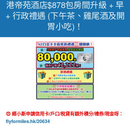
港帝苑酒店$878包房間升級 + 早
+ 行政禮遇 (下午茶、雞尾酒及開
胃小吃)！
😍 經小斯申請信用卡/戶口/稅貸有額外積分/禮券/現金呀：
flyformiles.hk/20634