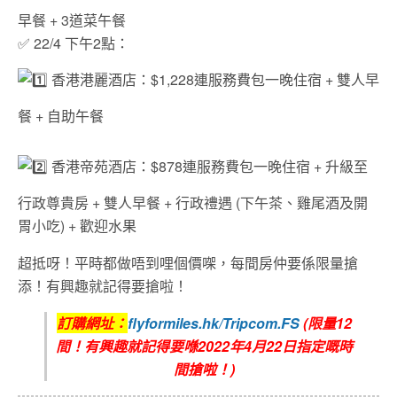
早餐 +
3
道菜午餐
✅ 22/4 下午2點：
香港港麗酒店：$1,228連服務費包一晚住宿 + 雙人
早
餐 + 自助午餐
香港帝苑酒店
：$878連服務費包一晚住宿 + 升級至
行政尊貴房 + 雙人早餐 + 行政禮遇 (下午茶、雞尾酒及開
胃小吃) + 歡迎水果
超抵呀！平時都做唔到哩個價㗎，每間房仲要係限量搶
添！有興趣就記得要搶啦！
訂購網址：
flyformiles.hk/Tripcom.FS
(限量12
間！有興趣就記得要喺2022年4月22日指定嘅時
間搶啦！)