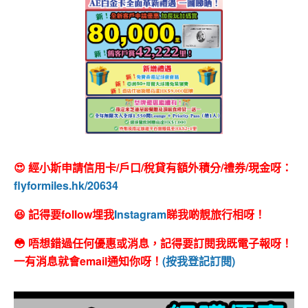
😍 經小斯申請信用卡/戶口/稅貸有額外積分/禮券/現金呀：
flyformiles.hk/20634
😆 記得要follow埋我
Instagram
睇我啲靚旅行相呀！
😳 唔想錯過任何優惠或消息，記得要訂閱我既電子報呀！
一有消息就會email通知你呀！
(按我登記訂閱)