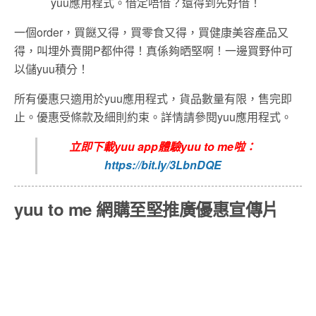
yuu應用程式。借定唔借？還得到先好借！
一個order，買餸又得，買零食又得，買健康美容產品又
得，叫埋外賣開P都仲得！真係夠晒堅啊！一邊買野仲可
以儲yuu積分！
所有優惠只適用於yuu應用程式，貨品數量有限，售完即
止。優惠受條款及細則約束。詳情請參閱yuu應用程式。
立即下載yuu app體驗yuu to me啦：
https://bit.ly/3LbnDQE
yuu to me 網購至堅推廣優惠宣傳片