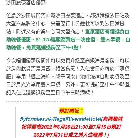
沙田麗豪酒店優惠
位處於沙田城門河畔嘅沙田麗豪酒店，鄰近港鐵沙田站及
大型商業購物中心！只需要行十分鐘就可以到沙田港鐵
站，附近又有商業中心同大型商店！
宜家酒店有個抵食自
助晚餐優惠，$1,425連服務費包一晚住宿 + 雙人早餐 + 自
助晚餐 + 免費延遲退房至下午3點！
今次哩個優惠房間仲可以免費升級至高級海景客房！可以
於房內欣賞河景景觀，相當寫意！入住當日亦可於「濠餐
廳」享用「極上海鮮‧親子同樂」池畔燒烤自助晚餐及翌
日於月光光享用雙人早餐！另外，更可提前至中午12時登
記入住或延遲退房至翌日下午三時添㗎！
預訂網址：
flyformiles.hk/RegalRiversideHotel
(
有興趣就
記得要喺2022年6月28日21:00至7月15日預訂
2022年7月31日或之前入住嘅房
！)