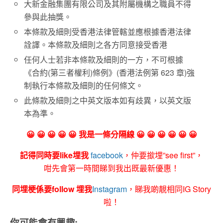
大新金融集團有限公司及其附屬機構之職員不得
參與此抽獎。
本條款及細則受香港法律管轄並應根據香港法律
詮譯。本條款及細則之各方同意接受香港
任何人士若非本條款及細則的一方，不可根據
《合約(第三者權利)條例》(香港法例第 623 章)強
制執行本條款及細則的任何條文。
此條款及細則之中英文版本如有歧異，以英文版
本為準。
😀 😀 😀 😀 😀 我是一條分隔線 😀 😀 😀 😀 😀 😀
記得同時要like埋我
facebook
，仲要撳埋”see first”，
咁先會第一時間睇到我出既最新優惠！
同埋梗係要follow 埋我
Instagram
，睇我啲靚相同IG Story
啦！
你可能會有興趣: