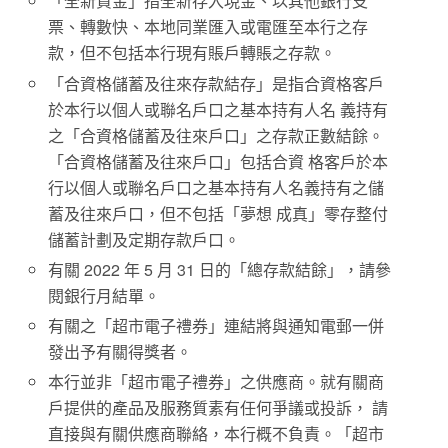
「全新資金」指全新存入現金、以其他銀行支
票、轉數快、本地同業匯入或電匯至本行之存
款，但不包括本行現有賬戶轉賬之存款。
「合資格儲蓄及往來存款結存」是指合資格客戶
於本行以個人或聯名戶口之基本持有人名 義持有
之「合資格儲蓄及往來戶口」之存款正數結餘。
「合資格儲蓄及往來戶口」包括合資 格客戶於本
行以個人或聯名戶口之基本持有人名義持有之儲
蓄及往來戶口，但不包括「夢想 成真」零存整付
儲蓄計劃及定期存款戶口。
有關 2022 年 5 月 31 日的「總存款結餘」，請參
閱銀行月結單。
有關之「超市電子禮券」連結將與通知電郵一併
發出予有關得獎者。
本行並非「超市電子禮券」之供應商。就有關商
戶提供的產品及服務質素有任何爭議或投訴， 請
直接與有關供應商聯絡，本行概不負責。「超市