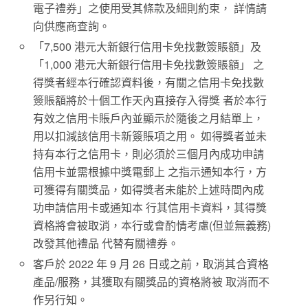
電子禮券」之使用受其條款及細則約束， 詳情請
向供應商查詢。
「7,500 港元大新銀行信用卡免找數簽賬額」及
「1,000 港元大新銀行信用卡免找數簽賬額」 之
得獎者經本行確認資料後，有關之信用卡免找數
簽賬額將於十個工作天內直接存入得獎 者於本行
有效之信用卡賬戶內並顯示於隨後之月結單上，
用以扣減該信用卡新簽賬項之用。 如得獎者並未
持有本行之信用卡，則必須於三個月內成功申請
信用卡並需根據中獎電郵上 之指示通知本行，方
可獲得有關獎品，如得獎者未能於上述時間內成
功申請信用卡或通知本 行其信用卡資料，其得獎
資格將會被取消，本行或會酌情考慮(但並無義務)
改發其他禮品 代替有關禮券。
客戶於 2022 年 9 月 26 日或之前，取消其合資格
產品/服務，其獲取有關獎品的資格將被 取消而不
作另行知。