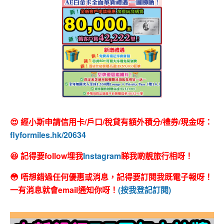
😍 經小斯申請信用卡/戶口/稅貸有額外積分/禮券/現金呀：
flyformiles.hk/20634
😆 記得要follow埋我
Instagram
睇我啲靚旅行相呀！
😳 唔想錯過任何優惠或消息，記得要訂閱我既電子報呀！
一有消息就會email通知你呀！
(按我登記訂閱)