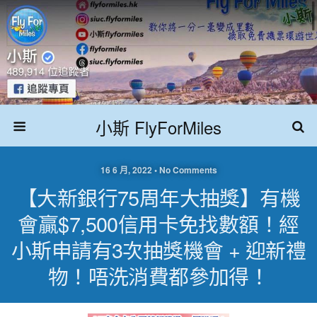
小斯 FlyForMiles
16 6 月, 2022 • No Comments
【大新銀行75周年大抽獎】有機
會贏$7,500信用卡免找數額！經
小斯申請有3次抽獎機會 + 迎新禮
物！唔洗消費都參加得！