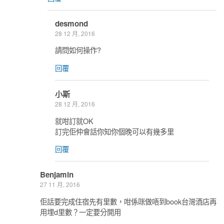
desmond
28 12 月, 2016
請問如何操作?
回覆
小斯
28 12 月, 2016
就咁訂就OK
訂完佢仲會話你知你個晚可以有幾多里
回覆
Benjamin
27 11 月, 2016
佢話要完成住宿先有里數，咁係咪做唔到book台灣酒店再
用埋d里數？一定要分開用