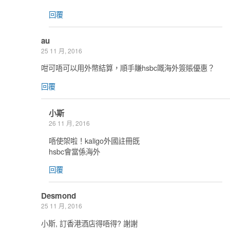
回覆
au
25 11 月, 2016
咁可唔可以用外幣結算，順手賺hsbc嘅海外簽賬優惠？
回覆
小斯
26 11 月, 2016
唔使架啦！kaligo外國註冊既
hsbc會當係海外
回覆
Desmond
25 11 月, 2016
小斯, 訂香港酒店得唔得? 謝謝