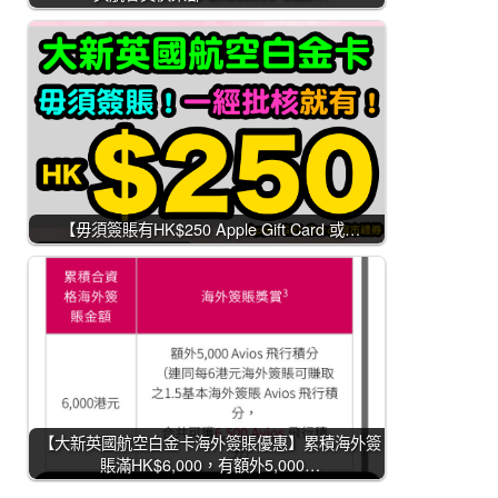
【毋須簽賬有HK$250 Apple Gift Card 或…
【大新英國航空白金卡海外簽賬優惠】累積海外簽
賬滿HK$6,000，有額外5,000…