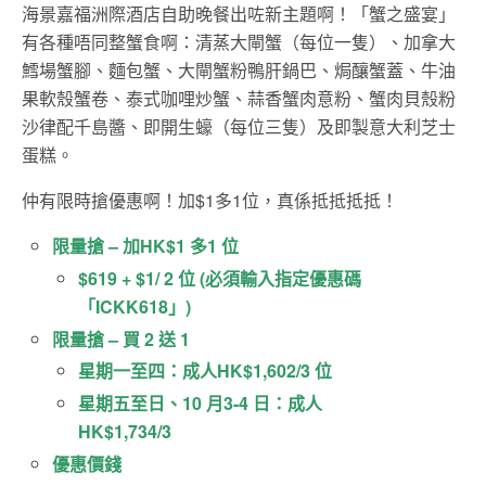
海景嘉福洲際酒店自助晚餐出咗新主題啊！「蟹之盛宴」
有各種唔同整蟹食啊：清蒸大閘蟹（每位一隻）、加拿大
鱈場蟹腳、麵包蟹、大閘蟹粉鴨肝鍋巴、焗釀蟹蓋、牛油
果軟殼蟹卷、泰式咖哩炒蟹、蒜香蟹肉意粉、蟹肉貝殼粉
沙律配千島醬、即開生蠔（每位三隻）及即製意大利芝士
蛋糕。
仲有限時搶優惠啊！加$1多1位，真係抵抵抵抵！
限量搶 – 加HK$1 多1 位
$619 + $1/ 2 位 (必須輸入指定優惠碼
「ICKK618」)
限量搶 – 買 2 送 1
星期一至四：成人HK$1,602/3 位
星期五至日、10 月3-4 日：成人
HK$1,734/3
優惠價錢