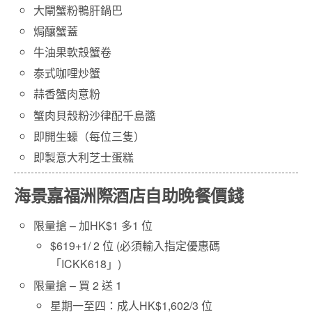
大閘蟹粉鴨肝鍋巴
焗釀蟹蓋
牛油果軟殼蟹卷
泰式咖哩炒蟹
蒜香蟹肉意粉
蟹肉貝殼粉沙律配千島醬
即開生蠔（每位三隻）
即製意大利芝士蛋糕
海景嘉福洲際酒店自助晚餐價錢
限量搶 – 加HK$1 多1 位
$619+1/ 2 位 (必須輸入指定優惠碼
「ICKK618」)
限量搶 – 買 2 送 1
星期一至四：成人HK$1,602/3 位