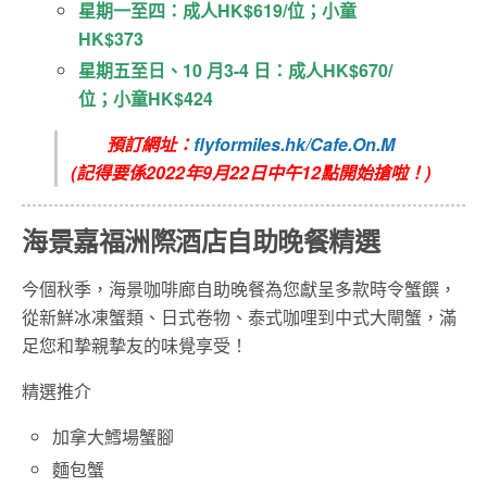
星期一至四：成人HK$619/位；小童
HK$373
星期五至日、10 月3-4 日：成人HK$670/
位；小童HK$424
預訂網址：
flyformiles.hk/Cafe.On.M
(記得要係2022年9月22日中午12點開始搶啦！)
海景嘉福洲際酒店自助晚餐精選
今個秋季，海景咖啡廊自助晚餐為您獻呈多款時令蟹饌，
從新鮮冰凍蟹類、日式卷物、泰式咖哩到中式大閘蟹，滿
足您和摯親摯友的味覺享受！
精選推介
加拿大鱈場蟹腳
麵包蟹