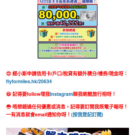
😍 經小斯申請信用卡/戶口/稅貸有額外積分/禮券/現金呀：
flyformiles.hk/20634
😆 記得要follow埋我
Instagram
睇我啲靚旅行相呀！
😳 唔想錯過任何優惠或消息，記得要訂閱我既電子報呀！
一有消息就會email通知你呀！
(按我登記訂閱)