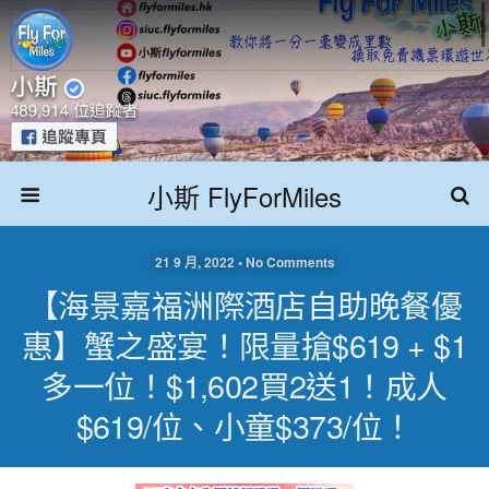
小斯 FlyForMiles
21 9 月, 2022 • No Comments
【海景嘉福洲際酒店自助晚餐優
惠】蟹之盛宴！限量搶$619 + $1
多一位！$1,602買2送1！成人
$619/位、小童$373/位！