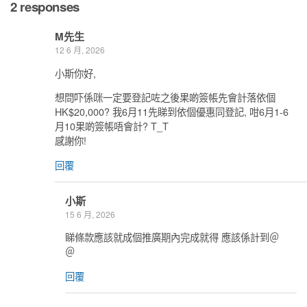
2 responses
M先生
12 6 月, 2026
小斯你好,
想問吓係咪一定要登記咗之後果啲簽帳先會計落依個
HK$20,000? 我6月11先睇到依個優惠同登記, 咁6月1-6
月10果啲簽帳唔會計? T_T
感謝你!
回覆
小斯
15 6 月, 2026
睇條款應該就成個推廣期內完成就得 應該係計到＠
＠
回覆