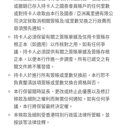
或撤銷已存入持卡人之國泰會員賬戶的任何里數
或對持卡人收取由本行及國泰 / 亞洲萬里通有限公
司決定就取消相關簽賬及/或里數兌換之行政費而
毋須預先通知。
持卡人必須保留有關之簽賬單據及信用卡簽賬存
根正本（如適用）以作核對之用。如有任何爭
議，持卡人必須提供有關之簽賬單據及簽賬存根
正本，以便本行作進一步調查。所有已遞交之有
關文件將不獲發還。
持卡人於進行所有簽賬或里數兌換前，本行恕不
負責釐清該項簽賬或里數兌換合資格與否。
本行保留隨時延長、更改或終止此優惠以及修訂
條款及細則之權利而無需任何通知。如有任何爭
議，本行將保留最終決定權。
本條款及細則受香港特別行政區法律所管轄，並
按該等法律詮釋。