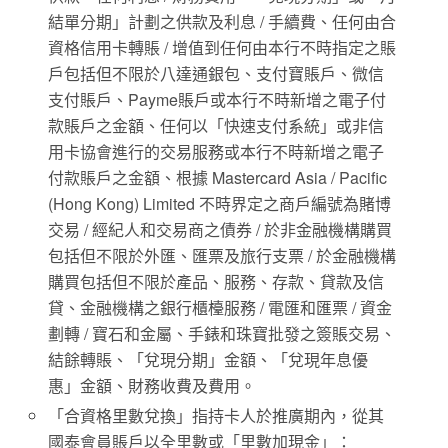
結單分期」計劃之供款及利息 / 手續費、任何由合
資格信用卡轉賬 / 增值到任何由本行不時指定之賬
戶包括但不限於八達通銀包、支付寶賬戶、微信
支付賬戶、Payme賬戶或本行不時新增之電子付
款賬戶之金額、任何以「快速支付系統」或非信
用卡協會進行的交易服務或本行不時新增之電子
付款賬戶之金額、根據 Mastercard Asia / Pacific
(Hong Kong) Limited 不時界定之商戶編號為賭博
交易 / 經紀人和交易商之債券 / 於非金融機構購買
包括但不限於外匯、匯票及旅行支票 / 於金融機構
購買包括但不限於產品、服務、存款、貸款及信
貸、金融機構之銀行櫃檯服務 / 電匯和匯票 / 資金
劃轉 / 寶石和金屬、手錶和珠寶批發之簽賬交易、
結餘轉賬、「兌現分期」金額、「兌現年息優
惠」金額、財務收費及費用。
「合資格里數兌換」指持卡人於推廣期內，從其
國泰會員賬戶以全里數或「里數加現金」：