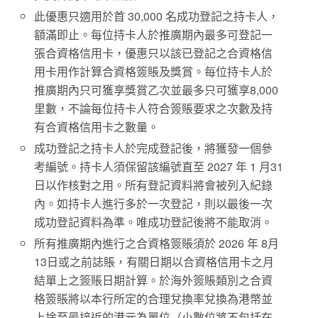
此優惠只適用於首 30,000 名成功登記之持卡人，
額滿即止。每位持卡人於推廣期內最多可登記一
張合資格信用卡，優惠只以該已登記之合資格信
用卡用作計算合資格簽賬及獎賞。每位持卡人於
推廣期內只可獲享獎賞乙次並最多只可獲享8,000
里數，不論每位持卡人符合簽賬要求之次數及持
有合資格信用卡之數量。
成功登記之持卡人於完成登記後，將獲發一個參
考編號。持卡人須保留該編號直至 2027 年 1 月31
日以作核對之用。所有登記資料將會被列入紀錄
內。如持卡人進行多於一次登記，則以最後一次
成功登記資料為準。唯成功登記後將不能取消。
所有推廣期內進行之合資格簽賬須於 2026 年 8月
13日或之前誌賬，有關日期以合資格信用卡之月
結單上之簽賬日期計算。於海外簽賬類別之合資
格簽賬將以本行所定的合理兌換率兌換為港幣並
上捨至最接近的港元為單位（小數位將不包括在