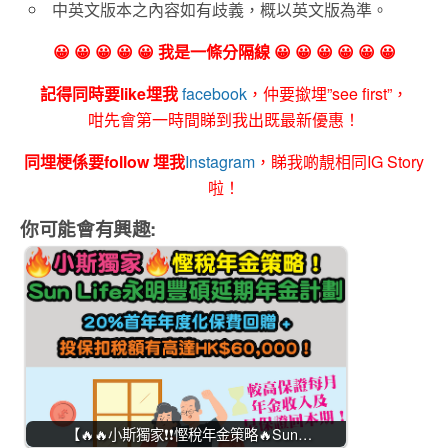
中英文版本之內容如有歧義，概以英文版為準。
😀 😀 😀 😀 😀 我是一條分隔線 😀 😀 😀 😀 😀 😀
記得同時要like埋我
facebook
，仲要撳埋”see first”，
咁先會第一時間睇到我出既最新優惠！
同埋梗係要follow 埋我
Instagram
，睇我啲靚相同IG Story
啦！
你可能會有興趣:
【🔥🔥小斯獨家❗❗慳稅年金策略🔥Sun…