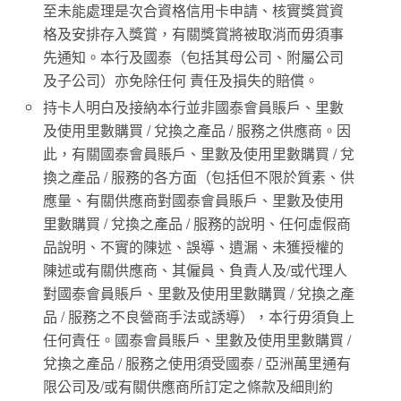
至未能處理是次合資格信用卡申請、核實獎賞資
格及安排存入獎賞，有關獎賞將被取消而毋須事
先通知。本行及國泰（包括其母公司、附屬公司
及子公司）亦免除任何 責任及損失的賠償。
持卡人明白及接納本行並非國泰會員賬戶、里數
及使用里數購買 / 兌換之產品 / 服務之供應商。因
此，有關國泰會員賬戶、里數及使用里數購買 / 兌
換之產品 / 服務的各方面（包括但不限於質素、供
應量、有關供應商對國泰會員賬戶、里數及使用
里數購買 / 兌換之產品 / 服務的說明、任何虛假商
品說明、不實的陳述、誤導、遺漏、未獲授權的
陳述或有關供應商、其僱員、負責人及/或代理人
對國泰會員賬戶、里數及使用里數購買 / 兌換之產
品 / 服務之不良營商手法或誘導），本行毋須負上
任何責任。國泰會員賬戶、里數及使用里數購買 /
兌換之產品 / 服務之使用須受國泰 / 亞洲萬里通有
限公司及/或有關供應商所訂定之條款及細則約