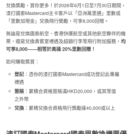
兌換獎勵，賞你更多！於2026年6月1日至7月30日期間，
渣打國泰Mastercard主卡客戶以「亞洲萬里通」里數或
「里數加現金」兌換飛行奬勵，可享
8,000
回贈。
無論是兌換國泰航空、香港快運航空或其他航空夥伴的機
票，還是兌換貴賓室禮遇及超額行李等飛行附加服務，
均
可享
8,000
——相等於高達 20%里數回贈！
如何賺取獎賞：
登記
：憑你的渣打國泰Mastercard成功登記此專屬
禮遇
簽賬
：累積合資格簽賬滿HKD20,000，或其等值
之外幣
兌換
：累積兌換合資格飛行獎勵達
40,000
或以上
渣打國泰Mastercard國泰里數換機票優