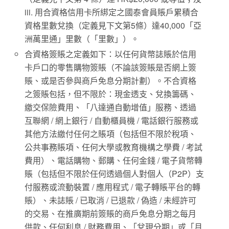
iii. 用合資格信用卡所綁定之國泰會員賬戶累積合
資格里數兌換（定義見下文第5條）達40,000「亞
洲萬里通」里數（「里數」）。
合資格簽賬之定義如下：以任何貨幣誌賬於信用
卡戶口的零售購物簽賬（不論該簽賬是否網上簽
賬、或是否參與商戶免息分期計劃）。不合資格
之簽賬包括，但不限於：現金透支、兌換籌碼、
繳交保險費用、「八達通自動增值」服務、透過
互聯網 / 網上銀行 / 自動櫃員機 / 電話銀行服務或
其他方法繳付任何之賬項（包括但不限於稅項、
公共事務賬項、任何大學或教育機構之學費 / 考試
費用）、電話購物、郵購、任何金錢 / 電子貨幣轉
賬（包括但不限於任何透過個人對個人（P2P）支
付服務或流動裝置 / 應用程式 / 電子轉賬平台的轉
賬）、未誌賬 / 已取消 / 已退款 / 偽造 / 未經許可
的交易、在推廣期前簽賬的商戶免息分期之每月
供款、任何利息 / 財務費用、「兌現分期」或「月