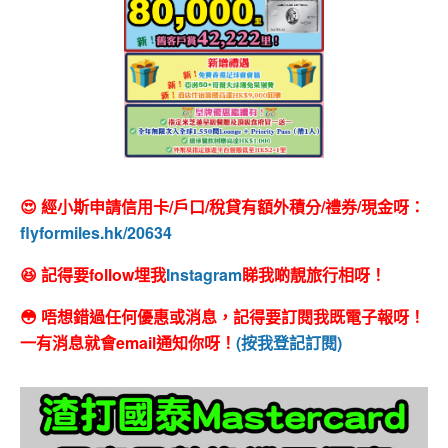
😍 經小斯申請信用卡/戶口/稅貸有額外積分/禮券/現金呀：
flyformiles.hk/20634
😆 記得要follow埋我
Instagram
睇我啲靚旅行相呀！
😳 唔想錯過任何優惠或消息，記得要訂閱我既電子報呀！
一有消息就會email通知你呀！
(按我登記訂閱)