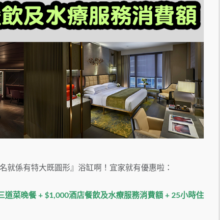
名就係有特大既圓形』浴缸啊！宜家就有優惠啦：
 三道菜晚餐 + $1,000酒店餐飲及水療服務消費額 + 25小時住