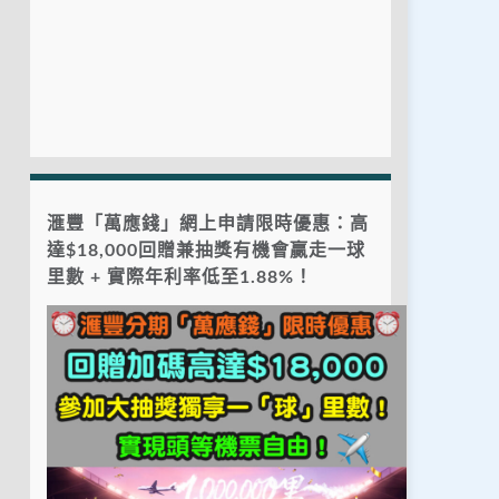
滙豐「萬應錢」網上申請限時優惠：高
達$18,000回贈兼抽獎有機會贏走一球
里數 + 實際年利率低至1.88%！