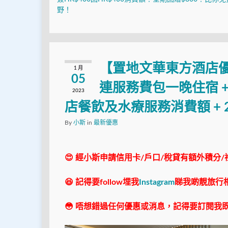
野！
【置地文華東方酒店優惠
1 月
05
連服務費包一晚住宿 + 雙
2023
店餐飲及水療服務消費額 + 
By
小斯
in
最新優惠
😍 經小斯申請信用卡/戶口/稅貸有額外積分/
😆 記得要follow埋我
Instagram
睇我啲靚旅行
😳 唔想錯過任何優惠或消息，記得要訂閱我既