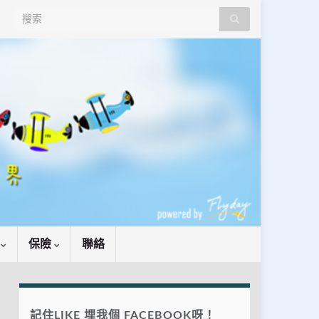
Search for:
識
保險
聯絡
記住LIKE 埋我個 FACEBOOK呀！