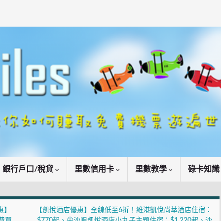
銀行戶口/稅貸
里數信用卡
里數教學
碌卡知
優惠】
【凱悅酒店優惠】全線低至6折！維港凱悅尚萃酒店住宿：
免費買
$770起、尖沙咀凱悅酒店小丸子主題住宿：$1,220起、沙