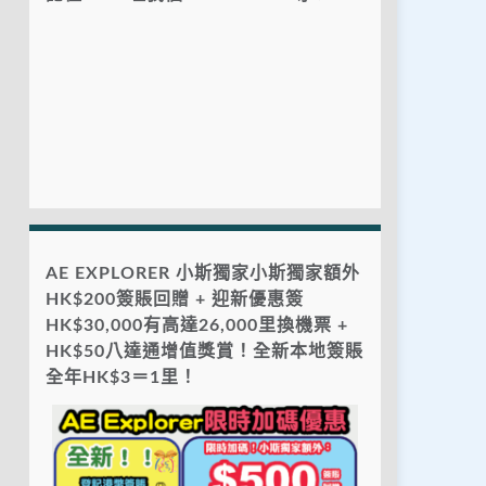
AE EXPLORER 小斯獨家小斯獨家額外
HK$200簽賬回贈 + 迎新優惠簽
HK$30,000有高達26,000里換機票 +
HK$50八達通增值獎賞！全新本地簽賬
全年HK$3＝1里！