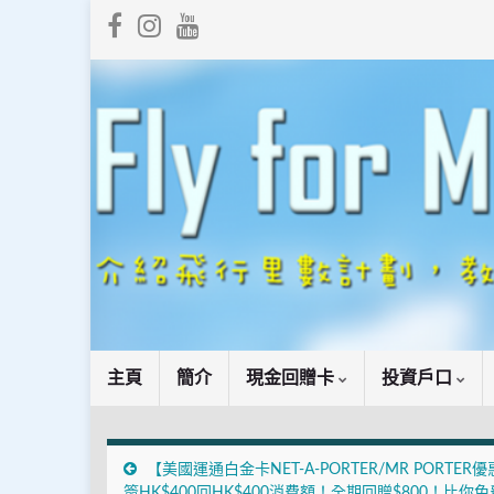
主頁
簡介
現金回贈卡
投資戶口
【美國運通白金卡NET-A-PORTER/MR PORTER
簽HK$400回HK$400消費額！全期回贈$800！比你