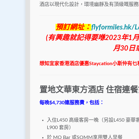
酒店以現代化設計，環境幽靜及有頂級嘅服務
預訂網址：
flyformiles.hk
(有興趣就記得要喺2023年1月5日
月30日
想知宜家香港酒店優惠Staycation小斯仲
置地文華東方酒店 住宿連
每晚$4,730連服務費
，包括：
入住L450 高級客房一晚（另設L450 豪華客
L900 套房）
於 MO Bar 或SOMM享用雙人早餐