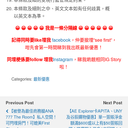
本條款及細則之中、英文文本如有任何歧異，概
以英文本為準。
😀 😀 😀 😀 😀 我是一條分隔線 😀 😀 😀 😀 😀 😀
記得同時要like埋我
facebook
，仲要撳埋”see first”，
咁先會第一時間睇到我出既最新優惠！
同埋梗係要follow 埋我
Instagram
，睇我啲靚相同IG Story
啦！
Categories:
最新優惠
Previous Post
Next Post
【被譽為最佳商務艙ANA
【AE Explorer卡APITA、UNY
777 The Room】私人空間！
及谷辰購物優惠】單一簽賬淨金
可閂埋房門！可媲美First
額滿$600或以上有$50簽賬回