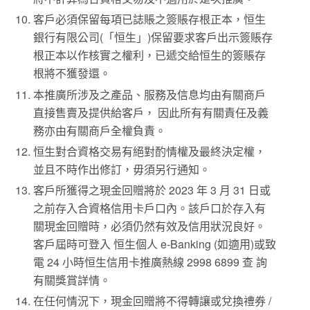
客戶必須保留每項已誌賬之簽賬存根正本，恒生
銀行有限公司(「恒生」)保留要求客戶出示簽賬存
根正本以作核實之權利，已遞交給恒生的簽賬存
根將不獲發還。
本推廣所涉及之產品、服務及信息均由有關商戶
直接售賣及提供給客戶， 因此所有有關責任及義
務亦由有關商戶全權負責。
恒生對合資格交易有絕對酌情權及最終決定權，
並且不時作出修訂，毋須另行通知。
客戶所獲得之現金回贈將於 2023 年 3 月 31 日或
之前存入合資格信用卡戶口內。該戶口於存入有
關現金回贈時，必須仍然有效及信用狀況良好。
客戶屆時可登入 恒生個人 e-Banking (如適用)或致
電 24 小時恒生信用卡推廣熱線 2998 6899 查 詢
有關獎賞詳情。
在任何情況下，現金回贈將不得轉讓或兌換禮券 /