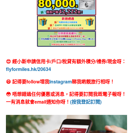
😍 經小斯申請信用卡/戶口/稅貸有額外積分/禮券/現金呀：
flyformiles.hk/20634
😆 記得要follow埋我
Instagram
睇我啲靚旅行相呀！
😳 唔想錯過任何優惠或消息，記得要訂閱我既電子報呀！
一有消息就會email通知你呀！
(按我登記訂閱)