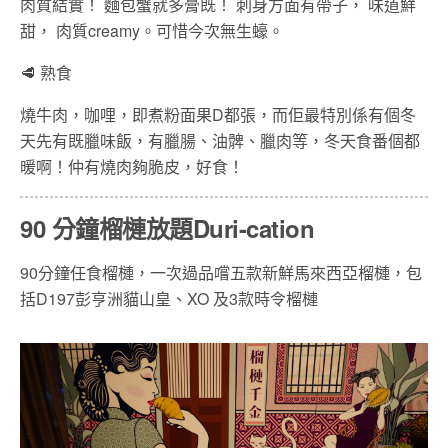
肉質結實！ 麵包蟹就多膏既！ 刺身方面有帶子， 味道鮮
甜， 肉質creamy。可惜今次無生蠔。
🥩 熟食
燒牛肉，咖哩，即煮粉面果D都張，而佢最特別係有個冬
天先有既臘味飯，有臘腸、油髀、臘肉等，冬天食番個都
暖啊！仲有燒肉夠脆皮，好食！
90 分鐘榴槤放題Duri-cation
90分鐘任食榴槤，一次過品嚐五款新鮮馬來西亞榴槤，包
括D197彭亨洲貓山皇、XO 及3款時令榴槤