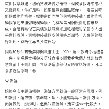
咗佢個燉雞湯，初頭驚浸味會好奇怪，但飲落個湯甜甜地
又幾特別，仲好足料！如果鍾意食甜點嘅你，一定要試吓
佢個香脆炸榴槤、榴槤壽司同埋佢個榴槤莎翁；香脆炸榴
槤個餡勁重濃郁嘅榴槤餡，而榴槤壽司焗飯係用糯米整
成，食落有啲似芒果糯米飯嘅糯米加咗榴槤咁🤣最令人出
乎意料嘅係，個榴槤莎翁個皮係用咗斑斕整，入邊個餡都
好出色，忍唔住再食多咗舊🫢
同場加映仲有新鮮即開嘅貓山王、XO、及 2 款時令榴槤各
一件，啱晒想食榴槤又唔想食咁多嘅我🤤我個人就比較鍾
意食貓山王同紅肉，食落味道濃郁但又唔會話好漏，可以
食多幾個添呀！😍
🦀 海鮮
始終今次主題係榴槤，海鮮方面就係一般恆常有嘅嘢，例
如蟹腳、麵包蟹、翡翠螺、蝦、小龍蝦等等。蟹腳 方面，
肉質做到一絲絲咁，但係味道偏鹹。翡翠螺size比較大，