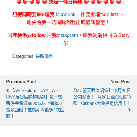
😀 😀 😀 😀 😀 我是一條分隔線 😀 😀 😀 😀 😀 😀
記得同時要like埋我
facebook
，仲要撳埋”see first”，
咁先會第一時間睇到我出既最新優惠！
同埋梗係要follow 埋我
Instagram
，睇我啲靚相同IG Story
啦！
Categories:
最新優惠
Previous Post
Next Post
【AE Explorer卡APITA、
【MC張天賦演唱會】12月20日
UNY及谷辰購物優惠】單一簽
公開發售！1月20日至22日開3
賬淨金額滿$600或以上有$50
場！Citibank大會指定信用卡！
簽賬回贈！推廣期內最多2次回
贈！