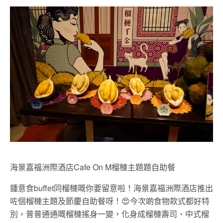
海景嘉福洲際酒店Cafe On M榴槤主題題自助餐
鍾意食buffet同榴槤嘅你要留意啦！海景嘉福洲際酒店推出
咗個榴槤主題及節慶自助餐呀！😍今次啲食物款式都好特
別，普普通通嘅榴槤搖身一變，化身成榴槤壽司、中式榴