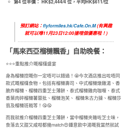
第4 位半價： HK$2,444/4 位，平均HK$611/位
預訂網站：
flyformiles.hk/Cafe.On.M
(有興趣
就可以喺11月23日12:00搶哩個優惠啦！)
「馬來西亞榴槤飄香」自助晚餐：
⭐️⭐️⭐️重點推介嘅榴櫣盛宴
身為榴槤控嘅你一定唔可以錯過！🤩今次酒店推出咗唔同
款式嘅榴櫣食物，包括有榴槤壽司、中式榴槤燉雞湯、香
脆炸榴槤、榴槤四重芝士薄餅、泰式榴槤雞肉咖喱、泰式
香葉肉碎榴槤薯蓉批、榴槤泡芙、 榴槤朱古力撻、榴槤莎
翁及榴槤班戟等！🤤🤤
而我就推介榴槤四重芝士薄餅，當中榴槤夾雜咗芝士味，
食落去又甜又咸咁都幾match😍鍾意飲中湯嘅我當然就試