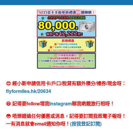
😍 經小斯申請信用卡/戶口/稅貸有額外積分/禮券/現金呀：
flyformiles.hk/20634
😆 記得要follow埋我
Instagram
睇我啲靚旅行相呀！
😳 唔想錯過任何優惠或消息，記得要訂閱我既電子報呀！
一有消息就會email通知你呀！
(按我登記訂閱)