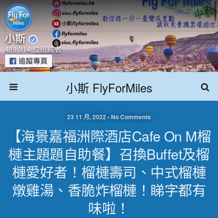
小斯 FlyForMiles
23 11 月, 2022 • No Comments
【海景嘉福洲際酒店Cafe On M榴
槤主題題自助餐】召換buffet及榴
槤愛好者！榴槤壽司、中式榴槤
燉雞湯、香脆炸榴槤！睇字都有
味啦！