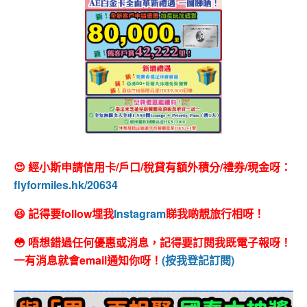
😍 經小斯申請信用卡/戶口/稅貸有額外積分/禮券/現金呀：
flyformiles.hk/20634
😆 記得要follow埋我
Instagram
睇我啲靚旅行相呀！
😳 唔想錯過任何優惠或消息，記得要訂閱我既電子報呀！
一有消息就會email通知你呀！
(按我登記訂閱)