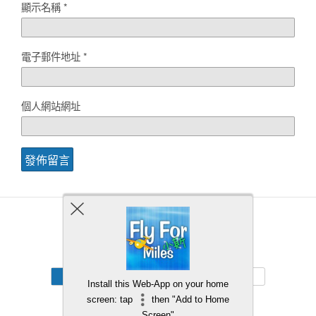
顯示名稱
*
電子郵件地址
*
個人網站網址
Back to top
Mobile
Desktop
Install this Web-App on your home
screen: tap
then "Add to Home
Screen"