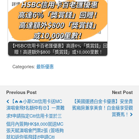
【HSBC信用卡百老匯優惠】高達6%「獎賞錢」回
贈！高達額外$800「獎賞錢」或10,000里數！
Categories:
最新優惠
Previous Post
Next Post
【🔥🔥小斯Citi信用卡送MC
【美國運通白金卡優惠】安坐貴
演唱會飛❗名額仲有😍】一票難
賓廂房兼享美食！白金級享受觀
賞賽馬！
求❗申請指定Citi信用卡並於三
個月內簽夠HK$8,000就送MC
張天賦演唱會門票2張 (簽唔夠
就扣返你張飛錢)❗申請Citi