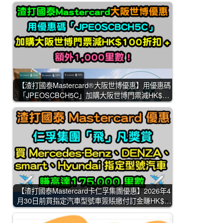
【渣打國泰Mastercard®大阪世博優惠】用優惠碼
「JPEOSCBCH5C」加購大阪世博門票減HK$…
【渣打國泰Mastercard卡仁孚集團優惠】2026年4
月30日前買指定汽車型號車簽賬繳付訂金賺HK$…