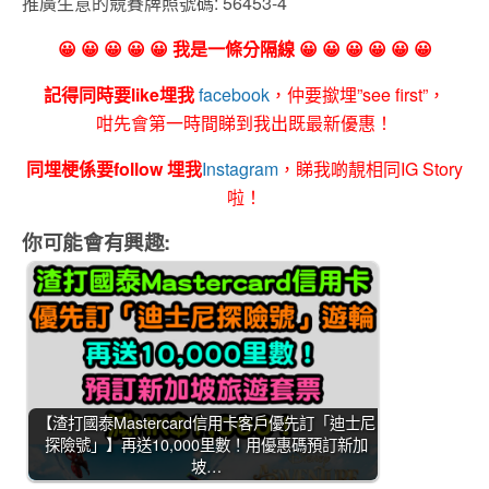
推廣生意的競賽牌照號碼: 56453-4
😀 😀 😀 😀 😀 我是一條分隔線 😀 😀 😀 😀 😀 😀
記得同時要like埋我
facebook
，仲要撳埋”see first”，
咁先會第一時間睇到我出既最新優惠！
同埋梗係要follow 埋我
Instagram
，睇我啲靚相同IG Story
啦！
你可能會有興趣:
【渣打國泰Mastercard信用卡客戶優先訂「迪士尼
探險號」】再送10,000里數！用優惠碼預訂新加
坡…