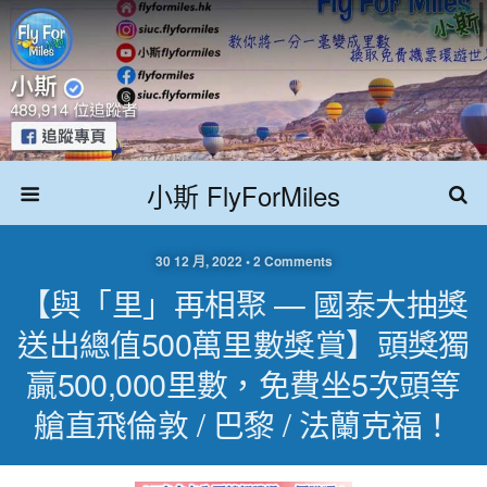
小斯 FlyForMiles
30 12 月, 2022 • 2 Comments
【與「里」再相聚 — 國泰大抽獎
送出總值500萬里數獎賞】頭獎獨
贏500,000里數，免費坐5次頭等
艙直飛倫敦 / 巴黎 / 法蘭克福！