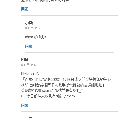
回覆
小斯
8 1 月, 2023
check真啲啦
回覆
Kiki
6 1 月, 2023
Hello siu C
「而兩張門票會喺2023年1月6日或之前發送換領短訊及
換領信到合資格持卡人嘅手提電話號碼及通訊地址」
係6號開始會有sms定6號前先有啊T_T
PS今日都仲未收到有d擔心thxthx
回覆