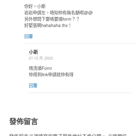
你好，小斯
岩岩申請左，唔知仲有無名額呢@@
另外想問下要唔要填form？？
好緊張啊hahahaha thx！
回覆
小斯
21 12 月, 2022
唔洗填Form
仲用到link申請就仲有呀
回覆
發佈留言