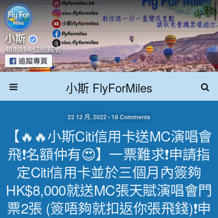
小斯 FlyForMiles
22 12 月, 2022 • 18 Comments
【🔥🔥小斯Citi信用卡送MC演唱會
飛❗名額仲有😍】一票難求❗申請指
定Citi信用卡並於三個月內簽夠
HK$8,000就送MC張天賦演唱會門
票2張 (簽唔夠就扣返你張飛錢)❗申