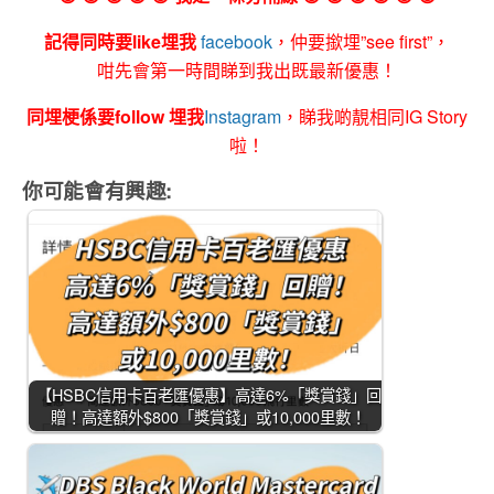
記得同時要like埋我
facebook
，仲要撳埋”see first”，
咁先會第一時間睇到我出既最新優惠！
同埋梗係要follow 埋我
Instagram
，睇我啲靚相同IG Story
啦！
你可能會有興趣:
【HSBC信用卡百老匯優惠】高達6%「獎賞錢」回
贈！高達額外$800「獎賞錢」或10,000里數！