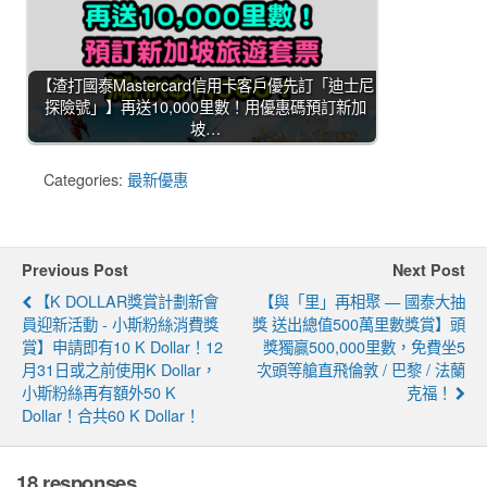
【渣打國泰Mastercard信用卡客戶優先訂「迪士尼
探險號」】再送10,000里數！用優惠碼預訂新加
坡…
Categories:
最新優惠
Previous Post
Next Post
【K DOLLAR獎賞計劃新會
【與「里」再相聚 — 國泰大抽
員迎新活動 - 小斯粉絲消費獎
獎 送出總值500萬里數獎賞】頭
賞】申請即有10 K Dollar！12
獎獨贏500,000里數，免費坐5
月31日或之前使用K Dollar，
次頭等艙直飛倫敦 / 巴黎 / 法蘭
小斯粉絲再有額外50 K
克福！
Dollar！合共60 K Dollar！
18 responses