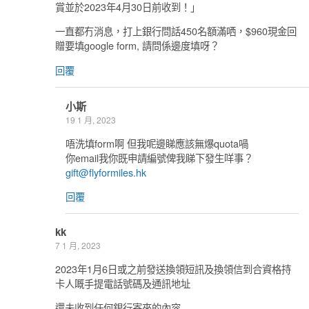
賞並於2023年4月30日前收到！」
一直都冇消息，打上銀行問話450名額滿哂，$960現金回
贈要填google form, 請問係邊度填呀？
回覆
小斯
19 1 月, 2023
唔洗填form啊 但我呢邊睇應該無爆quota喎
你email我你既申請編號俾我睇下發生咩事？
gift@flyformiles.hk
回覆
kk
7 1 月, 2023
2023年1月6日或之前發送換領短訊及換領信到合資格持
卡人嘅手提電話號碼及通訊地址
還未收到任何銀行寄來的內容