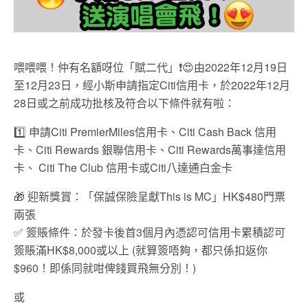
喂喂喂！仲有名額呀位「賦二代」
❗
😍
由2022年12月19日
至12月23日，經小斯申請指定Citi信用卡，於2022年12月
28日或之前成功批核及符合以下條件就有啦：
1️⃣ 申請Citi PremierMiles信用卡、Citi Cash Back 信用
卡、Citi Rewards 銀聯信用卡、Citi Rewards萬事達信用
卡、 Citi The Club 信用卡或Citi八達通白金卡
🎁 迎新獎賞：「保誠保險呈獻This is MC」HK$480門票
兩張
✅ 簽賬條件：於發卡後首3個月內憑認可信用卡累積認可
簽賬滿HK$8,000或以上 (就算簽唔夠，都只係扣返你
$960！即係同就咁俾錢買飛無分別！)
或