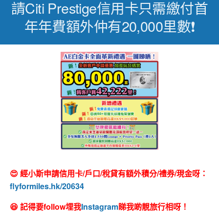
請Citi Prestige信用卡只需繳付首
年年費額外仲有20,000里數❗
😍 經小斯申請信用卡/戶口/稅貸有額外積分/禮券/現金呀：
flyformiles.hk/20634
😆 記得要follow埋我
Instagram
睇我啲靚旅行相呀！