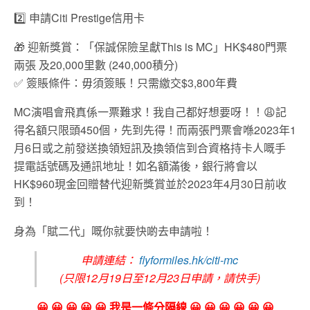
2️⃣ 申請Citi Prestige信用卡
🎁 迎新獎賞：「保誠保險呈獻This is MC」HK$480門票
兩張 及20,000里數 (240,000積分)
✅ 簽賬條件：毋須簽賬！只需繳交$3,800年費
MC演唱會飛真係一票難求！我自己都好想要呀！！😩記
得名額只限頭450個，先到先得！而兩張門票會喺2023年1
月6日或之前發送換領短訊及換領信到合資格持卡人嘅手
提電話號碼及通訊地址！如名額滿後，銀行將會以
HK$960現金回贈替代迎新獎賞並於2023年4月30日前收
到！
身為「賦二代」嘅你就要快啲去申請啦！
申請連結：
flyformiles.hk/citi-mc
(只限12月19日至12月23日申請，請快手)
😀 😀 😀 😀 😀 我是一條分隔線 😀 😀 😀 😀 😀 😀