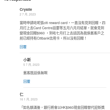
Crystie
2 7 月, 2023
當時申請咗呢張citi reward card，一直沒有見到回贈，四
月打上去Card Centre話要等五月六月月結單，就會見到
變現金回贈$960 ，到咗七月打上去話因為我係舊客戶之
前已經持有Citibank信用卡，所以沒有回贈！
回覆
小斯
5 7 月, 2023
舊客既話係無啊
回覆
仁
16 1 月, 2023
「如名額滿後，銀行將會以HK$960現金回贈替代迎新獎