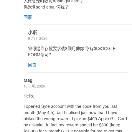
大概會幾時收到Apple gift card？
係米會send email俾我？
回覆
小斯
9 7 月, 2026
會係達到存放要求後3個月俾你 你有填GOOGLE
FORM架可?
回覆
Mag
10 6 月, 2026
Hello,
I opened Syfe account with the code from you last
month (May 4th), but I noticed just now that I have
picked the wrong reward. I picked $400 Apple Gift Card
by mistake. In fact my reward should be $800 (keep
$10000 for 2 months). Is it possible for me to get this