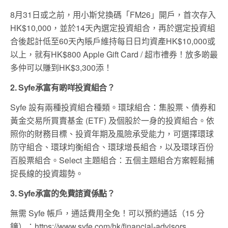
8月31日或之前，用小斯兌換碼「FM26」開戶，首次存入
HK$10,000，並於14天內選定投資組合，再於選定投資組
合後起計低至60天內賬戶維持每日日均資產HK$10,000或
以上，就有HK$800 Apple Gift Card / 超市禮券！放多啲最
多仲可以賺到HK$3,300添！
2. Syfe
承富
有啲咩投資組合？
Syfe 設有兩種投資組合種類。環球組合：集股票、債券和
黃金交易所買賣基金 (ETF) 及個股於一身的投資組合。依
照你的財務目標、投資年期及風險承受能力，可選擇環球
防守組合、環球均衡組合、環球增長組合，以及環球百份
百股票組合。Select 主題組合：五個主題組合方案輕鬆捕
捉長線的投資趨勢。
3. Syfe
承富
的免費諮資係點？
無需 Syfe 帳戶，通話費用全免！可以預約通話（15 分
鐘）：https://www.syfe.com/hk/financial-advisors