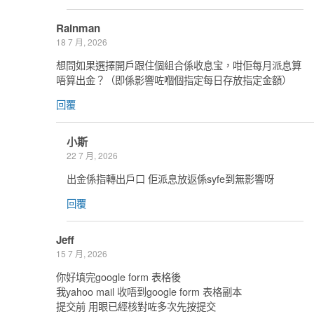
Rainman
18 7 月, 2026
想問如果選擇開戶跟住個組合係收息宝，咁佢每月派息算
唔算出金？（即係影響咗嗰個指定每日存放指定金額）
回覆
小斯
22 7 月, 2026
出金係指轉出戶口 佢派息放返係syfe到無影響呀
回覆
Jeff
15 7 月, 2026
你好填完google form 表格後
我yahoo mail 收唔到google form 表格副本
提交前 用眼已經核對咗多次先按提交