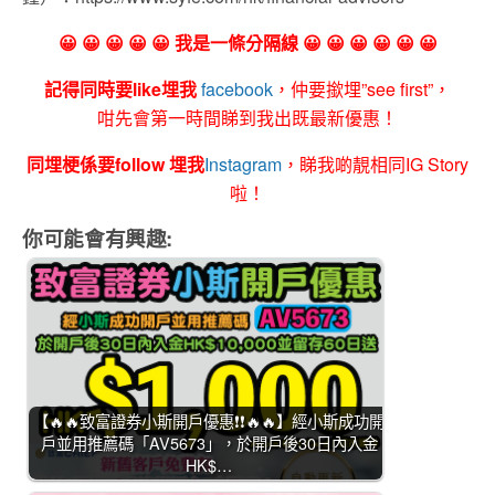
😀 😀 😀 😀 😀 我是一條分隔線 😀 😀 😀 😀 😀 😀
記得同時要like埋我
facebook
，仲要撳埋”see first”，
咁先會第一時間睇到我出既最新優惠！
同埋梗係要follow 埋我
Instagram
，睇我啲靚相同IG Story
啦！
你可能會有興趣:
【🔥🔥致富證券小斯開戶優惠❗❗🔥🔥】經小斯成功開
戶並用推薦碼「AV5673」，於開戶後30日內入金
HK$…