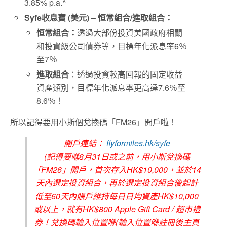
3.85% p.a.^
Syfe收息寶 (美元) – 恒常組合/進取組合：
恒常組合：
透過大部份投資美國政府相關
和投資級公司債券等，目標年化派息率6％
至7％
進取組合
：透過投資較高回報的固定收益
資產類別，目標年化派息率更高達7.6％至
8.6％！
所以記得要用小斯個兌換碼「FM26」開戶啦！
開戶連結：
flyformiles.hk/syfe
(記得要喺8月31日或之前，用小斯兌換碼
「FM26」開戶，首次存入HK$10,000，並於14
天內選定投資組合，再於選定投資組合後起計
低至60天內賬戶維持每日日均資產HK$10,000
或以上，就有HK$800 Apple Gift Card / 超市禮
券！兌換碼輸入位置喺(輸入位置喺註冊後主頁