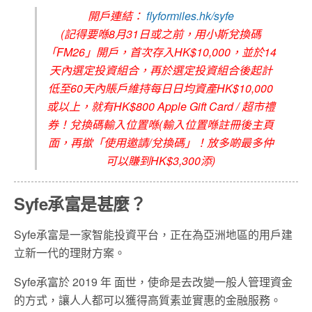
開戶連結：
flyformiles.hk/syfe
(記得要喺8月31日或之前，用小斯兌換碼
「FM26」開戶，首次存入HK$10,000，並於14
天內選定投資組合，再於選定投資組合後起計
低至60天內賬戶維持每日日均資產HK$10,000
或以上，就有HK$800 Apple Gift Card / 超市禮
券！兌換碼輸入位置喺(輸入位置喺註冊後主頁
面，再撳「使用邀請/兌換碼」！放多啲最多仲
可以賺到HK$3,300添)
Syfe
承富
是甚麼？
Syfe承富是一家智能投資平台，正在為亞洲地區的用戶建
立新一代的理財方案。
Syfe承富於 2019 年 面世，使命是去改變一般人管理資金
的方式，讓人人都可以獲得高質素並實惠的金融服務。