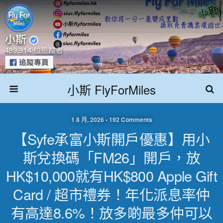
小斯 FlyForMiles
1 8 月, 2026 • 192 Comments
【Syfe承富小斯開戶優惠】用小
斯兌換碼「FM26」開戶，放
HK$10,000就有HK$800 Apple Gift
Card / 超市禮券！年化派息率仲
有高達8.6%！放多啲最多仲可以