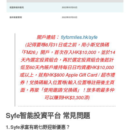
開戶連結：
flyformiles.hk/syfe
(記得要喺8月31日或之前，用小斯兌換碼
「FM26」開戶，首次存入HK$10,000，並於14
天內選定投資組合，再於選定投資組合後起計
低至60天內賬戶維持每日日均資產HK$10,000
或以上，就有HK$800 Apple Gift Card / 超市禮
券！兌換碼輸入位置喺(輸入位置喺註冊後主頁
面，再撳「使用邀請/兌換碼」！放多啲最多仲
可以賺到HK$3,300添)
Syfe智能投資平台 常見問題
1. Syfe
承富
有啲乜野迎新優惠？