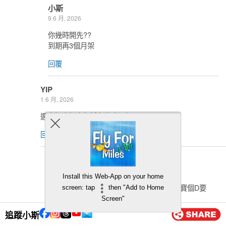
小斯
9 6 月, 2026
你幾時開先??
到期再3個月架
回覆
YIP
1 6 月, 2026
選定投資組合包括有什麼選擇?
回覆
小斯
1 6 月, 2026
Install this Web-App on your home
你APP入面俾你揀個D都可以 係有2個定息寶個D要
screen: tap
then "Add to Home
放120日
Screen"
追蹤小斯
回覆