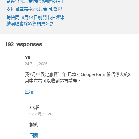
高達11%現金回贈❗網購及拍卡
支付盡享高達2%現金回贈❗限
時快閃: 8月14日前開卡抽譚詠
麟演唱會終極篇門票2張❗
192 responses
Yu
24 7 月, 2026
我7月中做定息寶半年 已填左Google form 係唔係大約2
月中左右可以收到超市禮券？
回覆
小斯
27 7 月, 2026
對的
回覆