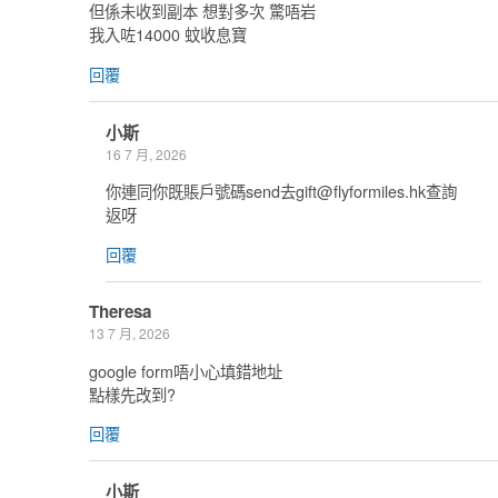
但係未收到副本 想對多次 驚唔岩
我入咗14000 蚊收息寶
回覆
小斯
16 7 月, 2026
你連同你既賬戶號碼send去
gift@flyformiles.hk
查詢
返呀
回覆
Theresa
13 7 月, 2026
google form唔小心填錯地址
點樣先改到?
回覆
小斯