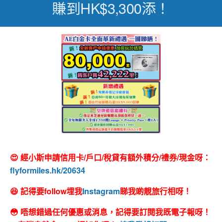
賺到HK$3,300添！
😍 經小斯申請信用卡/戶口/稅貸有額外積分/禮券/現金呀：
flyformiles.hk/20634
😆 記得要follow埋我
Instagram
睇我啲靚旅行相呀！
😳 唔想錯過任何優惠或消息，記得要訂閱我既電子報呀！