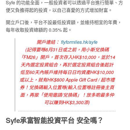
Syfe 的功能全面，一般投資者可以透過平台進行簡單、方
便又負擔得起的投資，以自己喜愛的方式增加財富。
開立戶口後，平台不設最低投資額，並維持相宜的年費，
每年收取投資總額的 0.35% 起。
開戶連結：
flyformiles.hk/syfe
(記得要喺8月31日或之前，用小斯兌換碼
「FM26」開戶，首次存入HK$10,000，並於14
天內選定投資組合，再於選定投資組合後起計
低至60天內賬戶維持每日日均資產HK$10,000
或以上，就有HK$800 Apple Gift Card / 超市禮
券！兌換碼輸入位置喺(輸入位置喺註冊後主頁
面，再撳「使用邀請/兌換碼」！放多啲最多仲
可以賺到HK$3,300添)
Syfe
承富
智能投資平台 安全嗎？