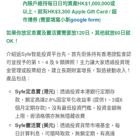
內賬戶維持每日日均資產HK$1,000,000或
以上，就有HK$3,300 Apple Gift Card / 超
市禮券 (需要填寫小斯
google form
)
如果你放定息寶及靈活寶需要放120日，其他就放60日就
OK！
介紹返Syfe智能投資平台先，首先佢係持有香港證監會認
可並授予的第 1、4 及 9 類牌照！主力讓大家透過投資現
金管理或股票組合，建立長期財富增長，製造被動收入！
產品包括：
Syfe定息寶 (港元)
：透過投資本港銀行定期存
款，鎖定高達2.8%固定年化收益率 (提供1、3或6
個⽉定期存款)。沒有最低投資門檻，投資金額無
上限、毋須格價亦無無隱藏收費
Syfe靈活寶 (美元)
：透過投資貨幣市場基⾦，每
日計算利息，可隨時取款，無鎖定期，有高達