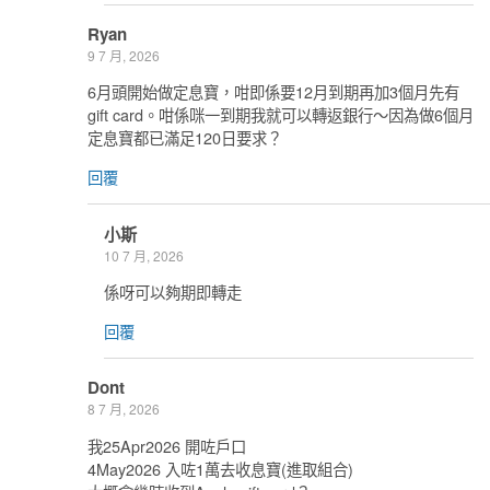
Ryan
9 7 月, 2026
6月頭開始做定息寶，咁即係要12月到期再加3個月先有
gift card。咁係咪一到期我就可以轉返銀行～因為做6個月
定息寶都已滿足120日要求？
回覆
小斯
10 7 月, 2026
係呀可以夠期即轉走
回覆
Dont
8 7 月, 2026
我25Apr2026 開咗戶口
4May2026 入咗1萬去收息寶(進取組合)