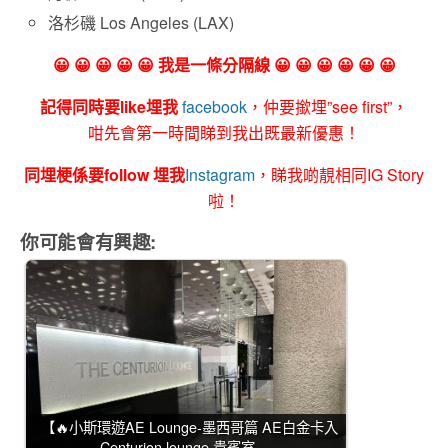
洛杉磯 Los Angeles (LAX)
😀 😀 😀 😀 😀 我是一條分隔線 😀 😀 😀 😀 😀 😀
記得同時要like埋我
facebook
，仲要撳埋”see first”，
咁先會第一時間睇到我出既最新優惠！
同埋梗係要follow 埋我
Instagram
，睇我啲靚相同IG Story
啦！
你可能會有興趣:
【🔥小斯環遊AE Lounge-墨西哥篇 AE白金卡入
Centurion lounge 貴賓室 -…