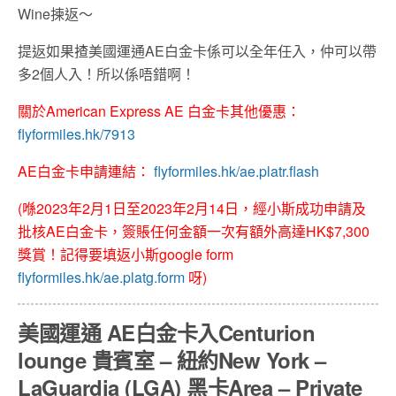
Wine揀返～
提返如果揸美國運通AE白金卡係可以全年任入，仲可以帶
多2個人入！所以係唔錯啊！
關於American Express AE 白金卡其他優惠：
flyformiles.hk/7913
AE白金卡申請連結：
flyformiles.hk/ae.platr.flash
(
喺
2023
年2
月1
日至
2023
年2
月14
日，經小斯成功申請及
批核
AE
白金卡，簽賬任何金額一次有額外高達
HK$7,300
獎賞！記得要填返小斯
google form
flyformiles.hk/ae.platg.form
呀
)
美國運通 AE白金卡入Centurion
lounge 貴賓室 – 紐約New York –
LaGuardia (LGA) 黑卡Area – Private