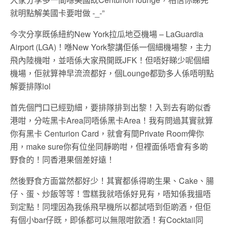
就明點解美國卡要咁做 -_-”
今次分享既係紐約New York拉瓜地亞機場 – LaGuardia
Airport (LGA)！喺New York黎講佢係一個細機場黎，主力
飛內陸機咁，並唔係大家飛開既JFK！但唔好睇少呢個細
機場，佢就算神早流流都好，個Lounge都勁多人係唔明點
解要排隊lol
首先個門口已經勁細，要排隊排到出黎！入到去有啲似香
港咁，分咗黑卡Area同唔係黑卡Area！我有問過其實就算
你有黑卡 Centurion Card，就會有間Private Room俾你
用，make sure你有位坐同靜啲咁，但裡面係唔會有多啲
野食的！同香港果個差好遠！
然後野食方面當然都好少！其實都係得啲生果、Cake、腸
仔、蛋、炒飯等等！雪糕我就唔係好見有，唔知係我搵唔
到定點！同埋因為我係飛早機所以都試唔到佢啲酒，但佢
有個小bar仔既，即係都可以無限咁飲酒！有Cocktail同