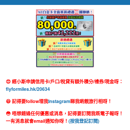
😍 經小斯申請信用卡/戶口/稅貸有額外積分/禮券/現金呀：
flyformiles.hk/20634
😆 記得要follow埋我
Instagram
睇我啲靚旅行相呀！
😳 唔想錯過任何優惠或消息，記得要訂閱我既電子報呀！
一有消息就會email通知你呀！
(按我登記訂閱)