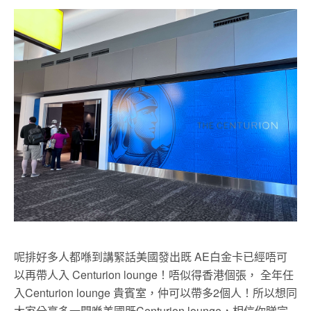
呢排好多人都喺到講緊話美國發出既 AE白金卡已經唔可
以再帶人入 Centurion lounge！唔似得香港個張， 全年任
入Centurion lounge 貴賓室，仲可以帶多2個人！所以想同
大家分享多一間喺美國既Centurion lounge，相信你睇完