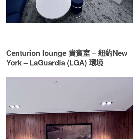
Centurion lounge 貴賓室 – 紐約New
York – LaGuardia (LGA) 環境