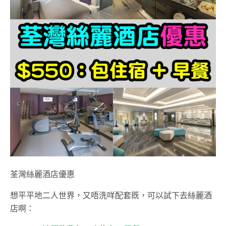
荃灣絲麗酒店優惠
想平平地二人世界，又唔洗咩配套既，可以試下去絲麗酒
店啊：