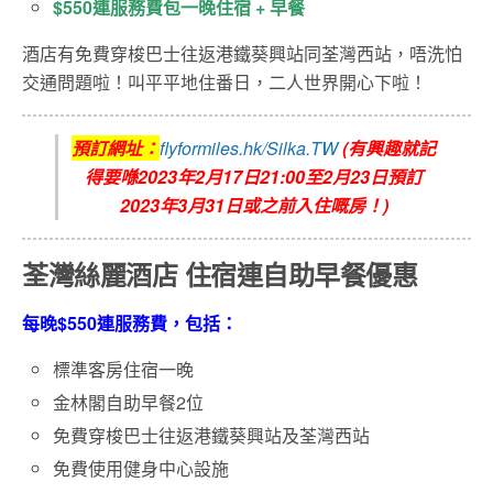
$550連服務費包一晚住宿 + 早餐
酒店有免費穿梭巴士往返港鐵葵興站同荃灣西站，唔洗怕
交通問題啦！叫平平地住番日，二人世界開心下啦！
預訂網址：
flyformiles.hk/Silka.TW
(
有興趣就記
得要喺2023年2月17日21:00至2月23日預訂
2023年3月31日或之前入住嘅房
！)
荃灣絲麗酒店 住宿連自助早餐優惠
每晚$550連服務費，包括：
標準客房住宿一晚
金林閣自助早餐2位
免費穿梭巴士往返港鐵葵興站及荃灣西站
免費使用健身中心設施