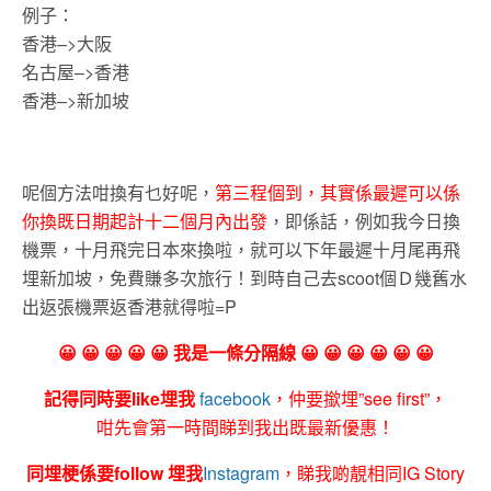
例子：
香港–>大阪
名古屋–>香港
香港–>新加坡
呢個方法咁換有乜好呢，
第三程個到，其實係最遲可以係
你換既日期起計十二個月內出發
，即係話，例如我今日換
機票，十月飛完日本來換啦，就可以下年最遲十月尾再飛
埋新加坡，免費賺多次旅行！到時自己去scoot個Ｄ幾舊水
出返張機票返香港就得啦=P
😀 😀 😀 😀 😀 我是一條分隔線 😀 😀 😀 😀 😀 😀
記得同時要like埋我
facebook
，仲要撳埋”see first”，
咁先會第一時間睇到我出既最新優惠！
同埋梗係要follow 埋我
Instagram
，睇我啲靚相同IG Story