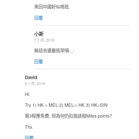
來回中國好似唔抵
回覆
小斯
7 7 月, 2016
無話去邊最抵架喎-_-
回覆
David
8 1 月, 2016
Hi:
Try 1) HK-> MEL 2) MEL-> HK 3) HK>SIN
第3程應免費, 但為何仍扣我該程Miles points?
Thx
回覆