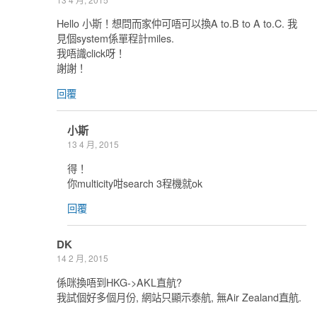
Hello 小斯！想問而家仲可唔可以換A to.B to A to.C. 我
見個system係單程計miles.
我唔識click呀！
謝謝！
回覆
小斯
13 4 月, 2015
得！
你multicity咁search 3程機就ok
回覆
DK
14 2 月, 2015
係咪換唔到HKG->AKL直航?
我試個好多個月份, 網站只顯示泰航, 無Air Zealand直航.