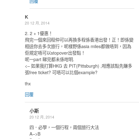
回覆
K
20 12 月, 2014
2. 2 + 1優惠！
飛完一個來回程仲可以再換多程係香港出發！正！即係變
相送你去多次旅行，呢樣野係asia miles都做唔到，因為
佢規定唔可以stopover出發點！
呢一part 睇完都未係咁明.
<– 如果我打算HKG 去 PIT(Pittsburgh) ,咁應該點先賺多
張free ticket? 可唔可以比個example?
thx
回覆
小斯
20 12 月, 2014
四．必學，一個行程，兩個旅行大法
A–>B