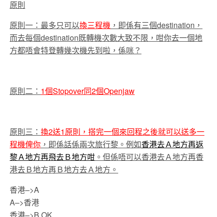
原則
原則一：最多只可以
換三程機
，即係有三個destination，
而去每個destination既轉機次數大致不限，咁你去一個地
方都唔會特登轉幾次機先到啦，係咪？
原則二：
1個Stopover同2個Openjaw
原則三：
換2送1原則，搭完一個來回程之後就可以送多一
程機俾你
，即係話係兩次旅行黎。例如
香港去Ａ地方再返
黎Ａ地方再飛去Ｂ地方咁
。但係唔可以香港去Ａ地方再香
港去Ｂ地方再Ｂ地方去Ａ地方。
香港–>A
A–>香港
香港–>B OK