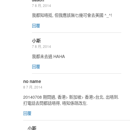
7 8 月, 2014
我都知唔抵, 但我應該無乜幾可會去美國 ^_^!
回覆
小斯
7 8 月, 2014
我都未去過 HAHA
回覆
no name
8 7 月, 2014
20140708 剛問過, 香港> 新加坡> 香港>台北, 出唔到.
打電話去問都話唔得, 唔知係咪改左.
回覆
小斯