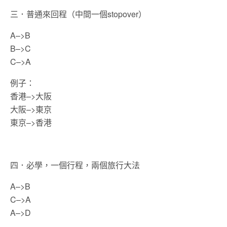
三．普通來回程（中間一個stopover）
A–>B
B–>C
C–>A
例子：
香港–>大阪
大阪–>東京
東京–>香港
四．必學，一個行程，兩個旅行大法
A–>B
C–>A
A–>D