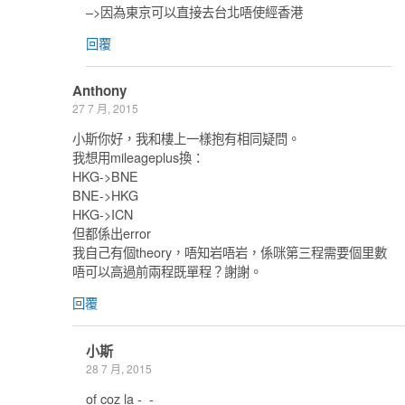
–>因為東京可以直接去台北唔使經香港
回覆
Anthony
27 7 月, 2015
小斯你好，我和樓上一樣抱有相同疑問。
我想用mileageplus換：
HKG->BNE
BNE->HKG
HKG->ICN
但都係出error
我自己有個theory，唔知岩唔岩，係咪第三程需要個里數
唔可以高過前兩程既單程？謝謝。
回覆
小斯
28 7 月, 2015
of coz la -_-