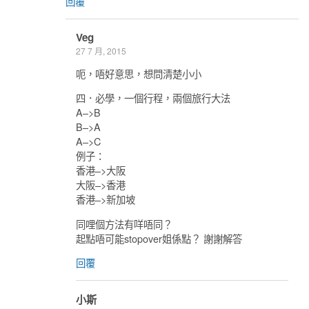
回覆
Veg
27 7 月, 2015
呃，唔好意思，想問清楚小小
四．必學，一個行程，兩個旅行大法
A–>B
B–>A
A–>C
例子：
香港–>大阪
大阪–>香港
香港–>新加坡
同哩個方法有咩唔同？
起點唔可能stopover姐係點？ 謝謝解答
回覆
小斯