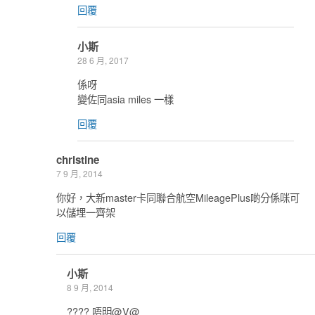
回覆
小斯
28 6 月, 2017
係呀
變佐同asia miles 一樣
回覆
christine
7 9 月, 2014
你好，大新master卡同聯合航空MileagePlus啲分係咪可
以儲埋一齊架
回覆
小斯
8 9 月, 2014
???? 唔明@V@