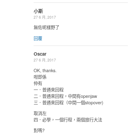
小斯
27 6 月, 2017
無佐呢樣野了
回覆
Oscar
27 6 月, 2017
OK, thanks.
咁即係
仲有
一．普通來回程
二．普通來回程，中間有openjaw
三．普通來回程（中間一個stopover)
取消左
四．必學，一個行程，兩個旅行大法
對嗎?