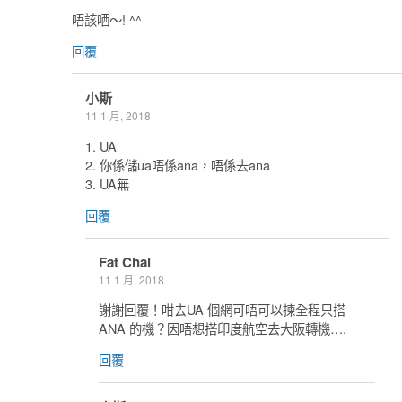
唔該哂～! ^^
回覆
小斯
11 1 月, 2018
1. UA
2. 你係儲ua唔係ana，唔係去ana
3. UA無
回覆
Fat Chai
11 1 月, 2018
謝謝回覆！咁去UA 個網可唔可以揀全程只搭
ANA 的機？因唔想搭印度航空去大阪轉機….
回覆