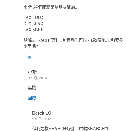
小斯..這個問題是幫朋友問的..
LAX->DLC
DLC->LAX
LAX->BKK
點解SERACH唔到….其實點先可以去呢3個地方.和要多
少里呢?
回覆
小斯
9 5 月, 2016
無機
回覆
Derek LO
9 5 月, 2016
但我這樣SEARCH有機,,, 咁就SEARCH到