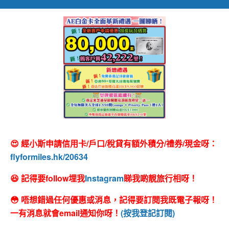
😍 經小斯申請信用卡/戶口/稅貸有額外積分/禮券/現金呀：
flyformiles.hk/20634
😆 記得要follow埋我
Instagram
睇我啲靚旅行相呀！
😳 唔想錯過任何優惠或消息，記得要訂閱我既電子報呀！
一有消息就會email通知你呀！
(按我登記訂閱)