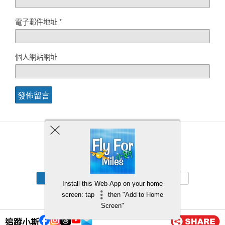
電子郵件地址
*
個人網站網址
Back to top
Mobile
Desktop
Install this Web-App on your home
screen: tap
then "Add to Home
Screen"
追蹤小斯