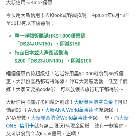
大新信用卡Klook優惠
今次用大新信用卡去Klook買野超抵啊！由2024年6月13日
至30日有以下優惠啊：
單一淨額簽賬滿HK$1,000優惠碼
「DS24JUN150」，即減$150
指定日本或大灣區活動滿
$200「DS23JUN100」，即減$100
哩個優惠真係超級抵！岩岩好用盡$1,000就食到85折優
惠，大部份產品都有得減嫁！仲有大灣區活動，低至半價
嫁！大家又要搶code啦！可以放假去旅行玩下都得啦～
大新信用卡都好多回贈計劃嫁！
大新英國航空白金卡
可以
儲到$6=1 Avios，
大新ANA World萬事達卡
儲到$8=1
ANA里數，
大新聯合航空World萬事達卡
$8=1 里，而
大新
ONE+信用卡
就有無上限既1%現金回贈！總有一款岩你，
又可以食到今次klook優惠，正啊！