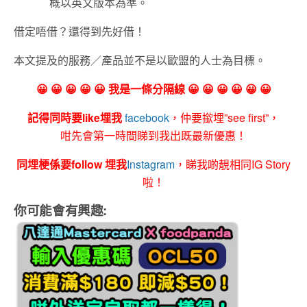
概以英文版本為準。
借定唔借？還得到先好借！
本文提及的服務／產品並不是以歐盟的人士為目標。
😀 😀 😀 😀 😀 我是一條分隔線 😀 😀 😀 😀 😀 😀
記得同時要like埋我
facebook
，仲要撳埋”see first”，
咁先會第一時間睇到我出既最新優惠！
同埋梗係要follow 埋我
Instagram
，睇我啲靚相同IG Story
啦！
你可能會有興趣: