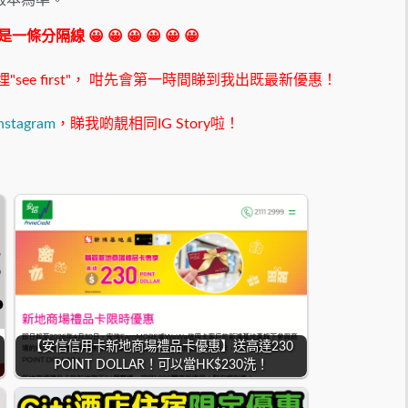
版本為準。
 我是一條分隔線 😀 😀 😀 😀 😀 😀
ee first"，
咁先會第一時間睇到我出既最新優惠！
nstagram
，睇我啲靚相同IG Story啦！
【安信信用卡新地商場禮品卡優惠】送高達230
POINT DOLLAR！可以當HK$230洗！