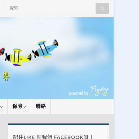
Search for:
識
保險
聯絡
記住LIKE 埋我個 FACEBOOK呀！