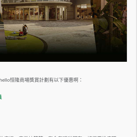
ello恒隆商場獎賞計劃有以下優惠啊：
員