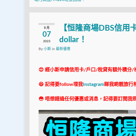
【恒隆商場DBS信用卡】
8 月
07
dollar！
2023
By
小斯
in
最新優惠
😍 經小斯申請信用卡/戶口/稅貸有額外積分/
😆 記得要follow埋我
Instagram
睇我啲靚旅行
😳 唔想錯過任何優惠或消息，記得要訂閱我既