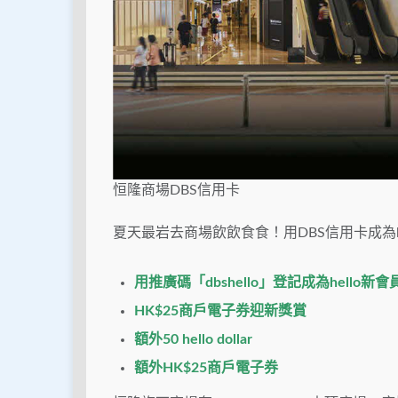
恒隆商場DBS信用卡
夏天最岩去商場飲飲食食！用DBS信用卡成為h
用推廣碼「dbshello」登記成為hello新會
HK$25商戶電子券迎新獎賞
額外50 hello dollar
額外HK$25商戶電子券