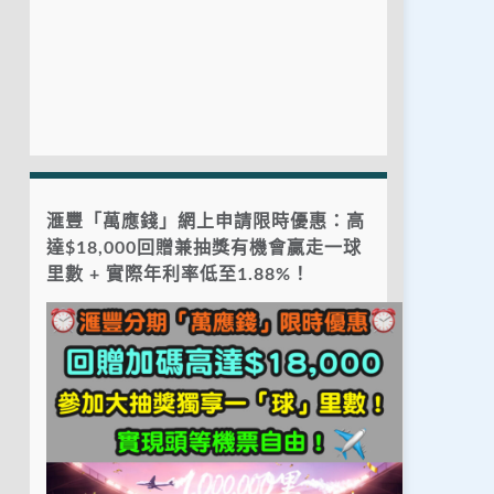
滙豐「萬應錢」網上申請限時優惠：高
達$18,000回贈兼抽獎有機會贏走一球
里數 + 實際年利率低至1.88%！