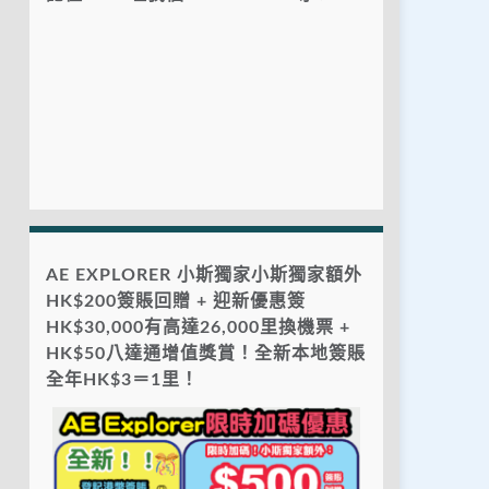
AE EXPLORER 小斯獨家小斯獨家額外
HK$200簽賬回贈 + 迎新優惠簽
HK$30,000有高達26,000里換機票 +
HK$50八達通增值獎賞！全新本地簽賬
全年HK$3＝1里！