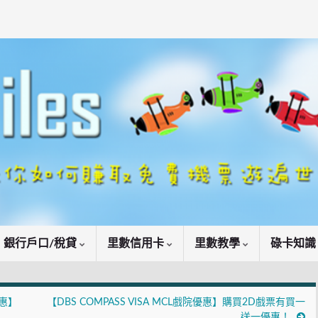
銀行戶口/稅貸
里數信用卡
里數教學
碌卡知
優惠】
【DBS COMPASS VISA MCL戲院優惠】購買2D戲票有買一
送一優惠！