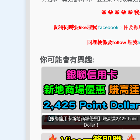
如中、英文版本有不一致之處，概以英文
😀 😀 😀 😀 😀
記得同時要like埋我
facebook
，仲要撳埋"s
同埋梗係要follow 埋我
I
你可能會有興趣:
【銀聯信用卡新地商場優惠】賺高達2,425 Point
Dollar！