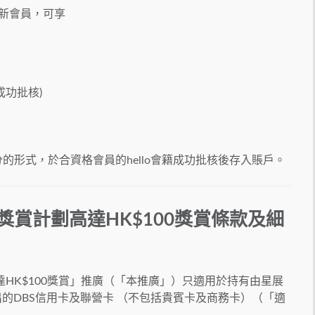
lo新會員，可享
成功批核)
hello積分的形式，於合資格會員的hello會籍成功批核後存入賬戶。
隆商場獎賞計劃高達HK$100獎賞條款及細
劃高達HK$100獎賞」推廣（「本推廣」）只適用於持有由星展
出的DBS信用卡及聯營卡 （不包括貴賓卡及商務卡）（「適