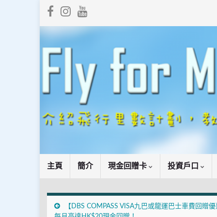
主頁
簡介
現金回贈卡
投資戶口
【DBS COMPASS VISA九巴或龍運巴士車費回贈
每月高達HK$20現金回贈！